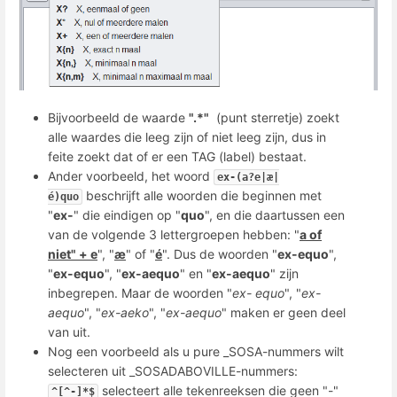
Bijvoorbeeld de waarde
".*"
(punt sterretje) zoekt
alle waardes die leeg zijn of niet leeg zijn, dus in
feite zoekt dat of er een TAG (label) bestaat.
Ander voorbeeld, het woord
ex-(a?e|æ|
beschrijft alle woorden die beginnen met
é)quo
"
ex-
" die eindigen op "
quo
", en die daartussen een
van de volgende 3 lettergroepen hebben: "
a of
niet" + e
", "
æ
" of "
é
". Dus de woorden "
ex-equo
",
"
ex-equo
", "
ex-aequo
" en "
ex-aequo
" zijn
inbegrepen. Maar de woorden "
ex- equo
", "
ex-
aequo
", "
ex-aeko
", "
ex-aequo
" maken er geen deel
van uit.
Nog een voorbeeld als u pure _SOSA-nummers wilt
selecteren uit _SOSADABOVILLE-nummers:
selecteert alle tekenreeksen die geen "-"
^[^-]*$