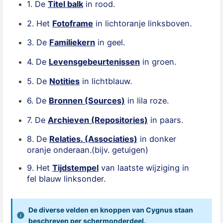
1. De
Titel balk
in rood.
2. Het
Fotoframe
in lichtoranje linksboven.
3. De
Familiekern
in geel.
4. De
Levensgebeurtenissen
in groen.
5. De
Notities
in lichtblauw.
6. De
Bronnen (Sources)
in lila roze.
7. De
Archieven (Repositories)
in paars.
8. De
Relaties. (Associaties)
in donker
oranje onderaan.(bijv. getuigen)
9. Het
Tijdstempel
van laatste wijziging in
fel blauw linksonder.
De diverse velden en knoppen van Cygnus staan
beschreven
per schermonderdeel.