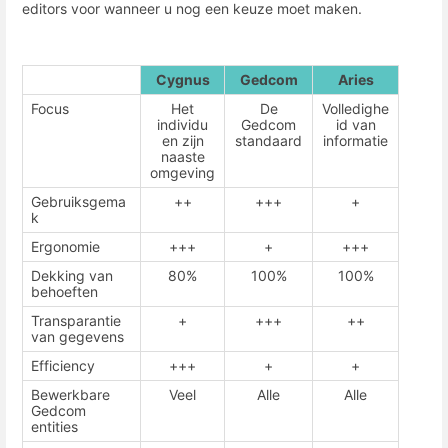
editors voor wanneer u nog een keuze moet maken.
Cygnus
Gedcom
Aries
Focus
Het
De
Volledighe
individu
Gedcom
id van
en zijn
standaard
informatie
naaste
omgeving
Gebruiksgema
++
+++
+
k
Ergonomie
+++
+
+++
Dekking van
80%
100%
100%
behoeften
Transparantie
+
+++
++
van gegevens
Efficiency
+++
+
+
Bewerkbare
Veel
Alle
Alle
Gedcom
entities