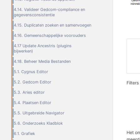
4.14. Valideer Gedcom-compliance en
gegevensconsistentie
4.15. Duplicaten zoeken en samenvoegen
4.16. Gemeenschappelijke voorouders
4.17 Update Ancestris (plugins
bijwerken)
4.18. Beheer Media Bestanden
5.1. Cygnus Editor
5.2. Gedcom Editor
Filter
5.3. Aries editor
5.4. Plaatsen Editor
5.5. Uitgebreide Navigator
5.6. Onderzoeks Kladblok
Het om
6.1. Grafiek
meerde