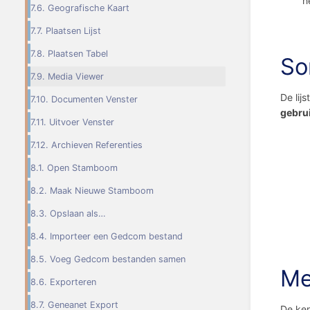
h
7.6. Geografische Kaart
7.7. Plaatsen Lijst
7.8. Plaatsen Tabel
So
7.9. Media Viewer
De lij
7.10. Documenten Venster
gebru
7.11. Uitvoer Venster
7.12. Archieven Referenties
8.1. Open Stamboom
8.2. Maak Nieuwe Stamboom
8.3. Opslaan als…
8.4. Importeer een Gedcom bestand
8.5. Voeg Gedcom bestanden samen
Me
8.6. Exporteren
8.7. Geneanet Export
De ke