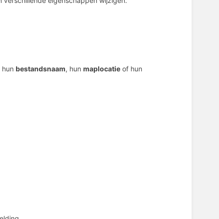
n verschillende eigenschappen wijzigen.
hun
bestandsnaam
, hun
maplocatie
of hun
lding.