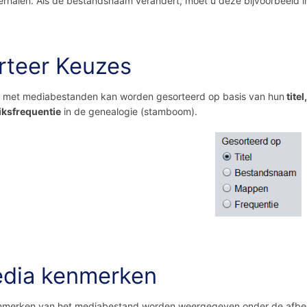
erhalen. Als de bestandsnaam verandert, moet u deze bijvoorbeeld i
rteer Keuzes
st met mediabestanden kan worden gesorteerd op basis van hun
titel,
iksfrequentie
in de genealogie (stamboom).
dia kenmerken
nmerken van het mediabestand worden weergegeven onder de afbee