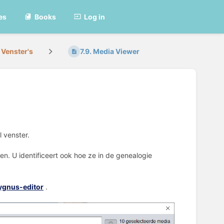
es
Books
Log in
Venster's
7.9. Media Viewer
 venster.
en. U identificeert ook hoe ze in de genealogie
ygnus-editor
.