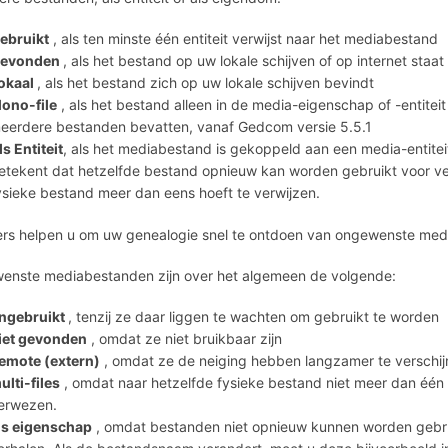
ebruikt
, als ten minste één entiteit verwijst naar het mediabestand
evonden
, als het bestand op uw lokale schijven of op internet staat
okaal
, als het bestand zich op uw lokale schijven bevindt
ono-file
, als het bestand alleen in de media-eigenschap of -entiteit 
eerdere bestanden bevatten, vanaf Gedcom versie 5.5.1
ls Entiteit
, als het mediabestand is gekoppeld aan een media-entitei
etekent dat hetzelfde bestand opnieuw kan worden gebruikt voor ver
ysieke bestand meer dan eens hoeft te verwijzen.
ters helpen u om uw genealogie snel te ontdoen van ongewenste me
enste mediabestanden zijn over het algemeen de volgende:
ngebruikt
, tenzij ze daar liggen te wachten om gebruikt te worden
iet gevonden
, omdat ze niet bruikbaar zijn
emote (extern)
, omdat ze de neiging hebben langzamer te verschi
ulti-files
, omdat naar hetzelfde fysieke bestand niet meer dan één 
erwezen.
ls eigenschap
, omdat bestanden niet opnieuw kunnen worden gebrui