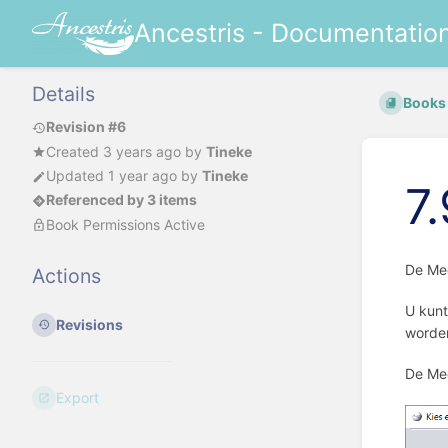
Ancestris - Documentatio
Details
Books
Revision #6
Created
3 years ago
by
Tineke
Updated
1 year ago
by
Tineke
7
Referenced by 3 items
Book Permissions Active
De Med
Actions
U kunt
Revisions
worden
De Med
Export