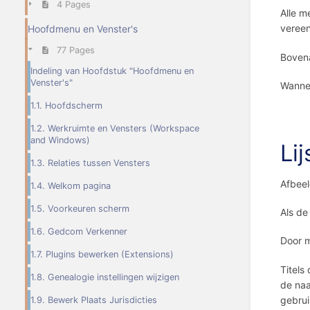
4 Pages
Alle m
veree
Hoofdmenu en Venster's
77 Pages
Bovena
Indeling van Hoofdstuk "Hoofdmenu en
Venster's"
Wannee
1.1. Hoofdscherm
1.2. Werkruimte en Vensters (Workspace
and Windows)
Lij
1.3. Relaties tussen Vensters
Afbeel
1.4. Welkom pagina
1.5. Voorkeuren scherm
Als de
1.6. Gedcom Verkenner
Door m
1.7. Plugins bewerken (Extensions)
Titels
1.8. Genealogie instellingen wijzigen
de naa
gebrui
1.9. Bewerk Plaats Jurisdicties