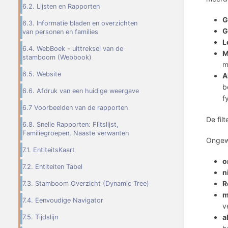
6.2. Lijsten en Rapporten
G
6.3. Informatie bladen en overzichten
G
van personen en families
L
6.4. WebBoek - uittreksel van de
M
stamboom (Webbook)
m
6.5. Website
A
b
6.6. Afdruk van een huidige weergave
f
6.7 Voorbeelden van de rapporten
De fil
6.8. Snelle Rapporten: Flitslijst,
Familiegroepen, Naaste verwanten
Ongew
7.1. EntiteitsKaart
o
7.2. Entiteiten Tabel
n
R
7.3. Stamboom Overzicht (Dynamic Tree)
m
7.4. Eenvoudige Navigator
v
a
7.5. Tijdslijn