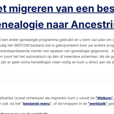
t migreren van een be
nealogie naar Ancestri
al een ander genealogie programma gebruikt en u bent van plan om o
dig het GEDCOM bestand dat is geëxporteerd door uw andere program
standaardiseerde manier van opslaan van genealogie gegevens). Anc
n toont het het automatisch op één of meerdere schermen. Als de ge
 zijn er geen extra handelingen meer nodig en kunt u direct aan de s
situaties (zowel ontwerpen als migreren) kunt u vanuit de
"Welkom" 
 ook via het "
bestands menu
", of de knoppen in de
"werkbalk"
ges
elkom menu en de werkbalk: