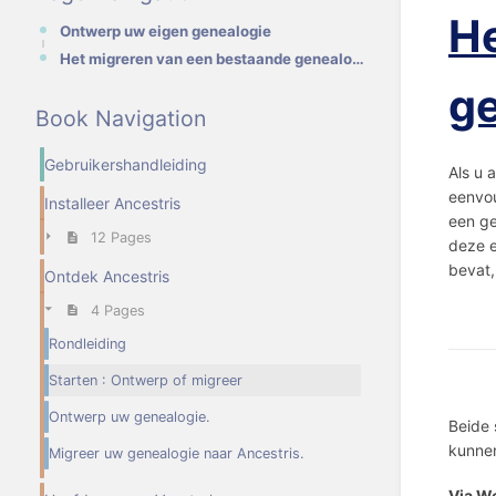
He
Ontwerp uw eigen genealogie
Het migreren van een bestaande genealogie naar Ancestris
ge
Book Navigation
Gebruikershandleiding
Als u 
eenvou
Installeer Ancestris
een ge
12 Pages
deze e
bevat,
Ontdek Ancestris
4 Pages
Rondleiding
Starten : Ontwerp of migreer
Ontwerp uw genealogie.
Beide 
kunnen
Migreer uw genealogie naar Ancestris.
Via W