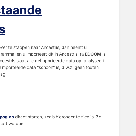
staande
s
ver te stappen naar Ancestris, dan neemt u
ma, en u importeert dit in Ancestris. (
GEDCOM
is
estris slaat alle geÏmporteerde data op, analyseert
ïmporteerde data "schoon" is, d.w.z. geen fouten
lag!
pagina
direct starten, zoals hieronder te zien is. Ze
tart worden.