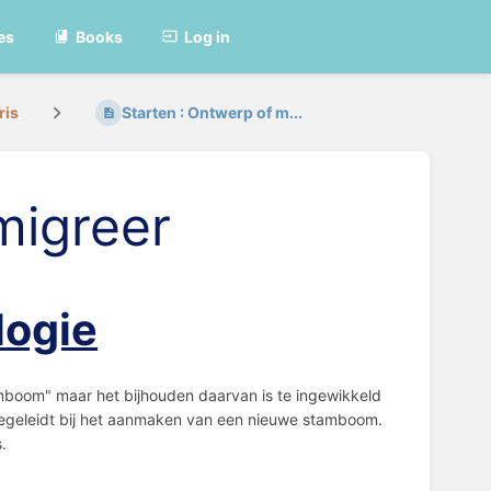
es
Books
Log in
ris
Starten : Ontwerp of m...
migreer
logie
amboom" maar het bijhouden daarvan is te ingewikkeld
 begeleidt bij het aanmaken van een nieuwe stamboom.
.