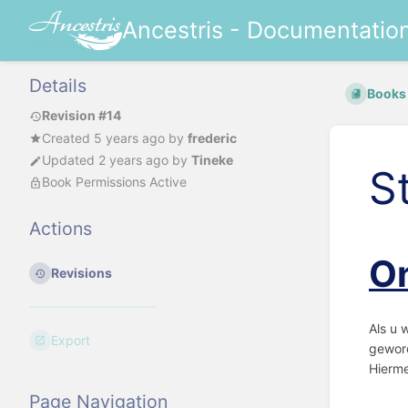
Ancestris - Documentatio
Details
Books
Revision #14
Created
5 years ago
by
frederic
Updated
2 years ago
by
Tineke
S
Book Permissions Active
Actions
On
Revisions
Als u 
Export
geword
Hierme
Page Navigation