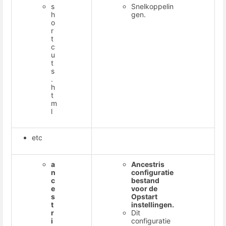
s
Snelkoppelin
h
gen.
o
r
t
c
u
t
s
.
h
t
m
l
etc
a
Ancestris
n
configuratie
c
bestand
e
voor de
s
Opstart
t
instellingen.
r
Dit
i
configuratie