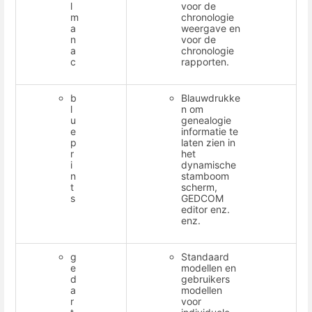
l
voor de
m
chronologie
a
weergave en
n
voor de
a
chronologie
c
rapporten.
b
Blauwdrukke
l
n om
u
genealogie
e
informatie te
p
laten zien in
r
het
i
dynamische
n
stamboom
t
scherm,
s
GEDCOM
editor enz.
enz.
g
Standaard
e
modellen en
d
gebruikers
a
modellen
r
voor