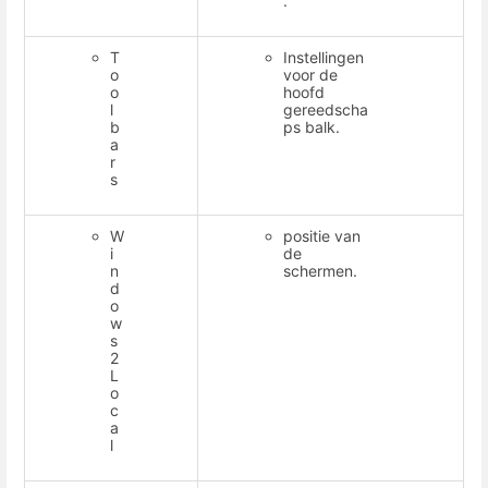
.
T
Instellingen
o
voor de
o
hoofd
l
gereedscha
b
ps balk.
a
r
s
W
positie van
i
de
n
schermen.
d
o
w
s
2
L
o
c
a
l