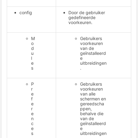
config
Door de gebruiker
gedefineerde
voorkeuren.
M
Gebruikers
o
voorkeuren
d
van de
u
geïnstalleerd
l
e
e
uitbreidingen
s
.
P
Gebruikers
r
voorkeuren
e
van alle
f
schermen en
e
gereedscha
r
ppen,
e
behalve die
n
van de
c
geïnstalleerd
e
e
s
uitbreidingen