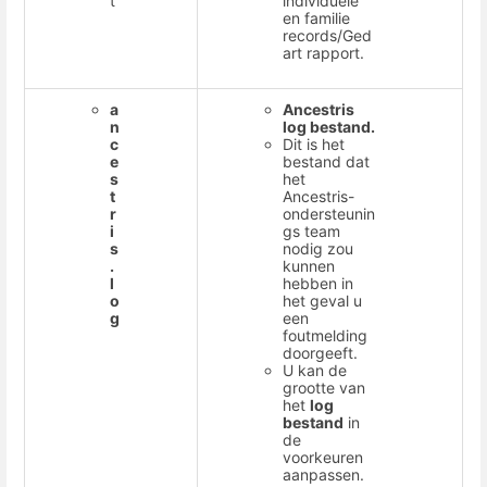
t
individuele
en familie
records/Ged
art rapport.
a
Ancestris
n
log bestand.
c
Dit is het
e
bestand dat
s
het
t
Ancestris-
r
ondersteunin
i
gs team
s
nodig zou
.
kunnen
l
hebben in
o
het geval u
g
een
foutmelding
doorgeeft.
U kan de
grootte van
het
log
bestand
in
de
voorkeuren
aanpassen.