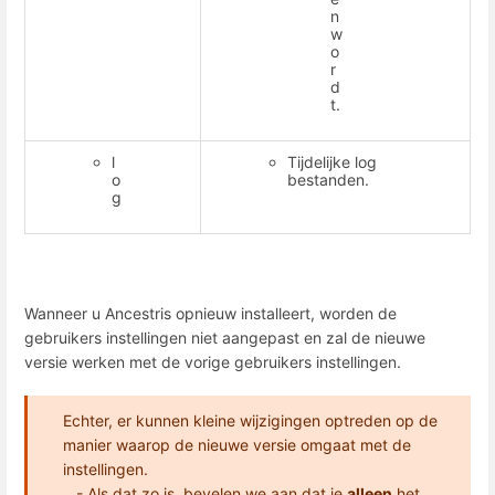
n
w
o
r
d
t.
l
Tijdelijke log
o
bestanden.
g
Wanneer u Ancestris opnieuw installeert, worden de
gebruikers instellingen niet aangepast en zal de nieuwe
versie werken met de vorige gebruikers instellingen.
Echter, er kunnen kleine wijzigingen optreden op de
manier waarop de nieuwe versie omgaat met de
instellingen.
- Als dat zo is, bevelen we aan dat je
alleen
het