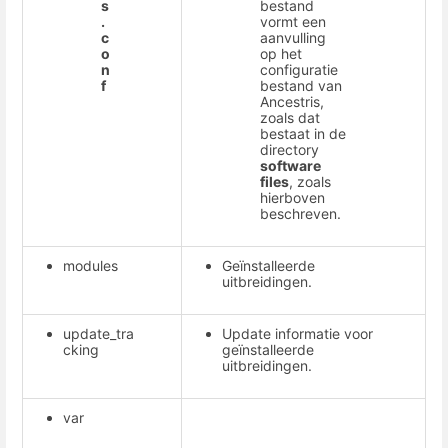
s
bestand
.
vormt een
c
aanvulling
o
op het
n
configuratie
f
bestand van
Ancestris,
zoals dat
bestaat in de
directory
software
files
, zoals
hierboven
beschreven.
modules
Geïnstalleerde
uitbreidingen.
update_tra
Update informatie voor
cking
geïnstalleerde
uitbreidingen.
var