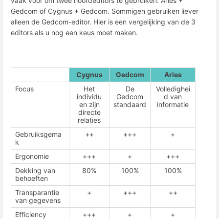
vaak voor om twee hoofdeditors te gebruiken: Aries +
Gedcom of Cygnus + Gedcom. Sommigen gebruiken liever
alleen de Gedcom-editor. Hier is een vergelijking van de 3
editors als u nog een keus moet maken.
Cygnus
Gedcom
Aries
Focus
Het
De
Volledighei
individu
Gedcom
d van
en zijn
standaard
informatie
directe
relaties
Gebruiksgema
++
+++
+
k
Ergonomie
+++
+
+++
Dekking van
80%
100%
100%
behoeften
Transparantie
+
+++
++
van gegevens
Efficiency
+++
+
+