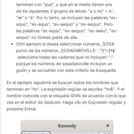
terminan con "quo", y que en el medio tienen uno
de los siguientes 3 grupos de letras: "a o no" + e",
"æ" o "é". Por lo tanto, se incluyen las palabras "ex-
equo", "ex-equo", "ex-aequo" y "ex-aequo". Pero
las palabras "ex-equo", "ex-aequo", "ex-aeko", "ex-
aequo" no forman parte de ella.
Otro ejemplo si desea seleccionar números _SOSA
puros de los números _SOSADABOVILLE:
^[^-]*$
selecciona todas las cadenas que no incluyen "-"
porque los números de sosadaboville incluyen un
guión y se excluirían con este criterio de búsqueda.
En el ejemplo siguiente se buscan todos los nombres que
terminan en "hn". La expresión regular se escribe "hn$". Y el
nombre coincide con la etiqueta GIVN de acuerdo con lo que
ves en el editor de Gedcom. Haga clic en Expresión regular y
presione Entrar.