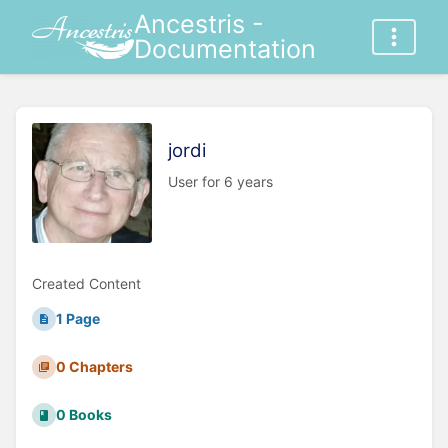
Ancestris -
Documentation
jordi
User for 6 years
Created Content
1 Page
0 Chapters
0 Books