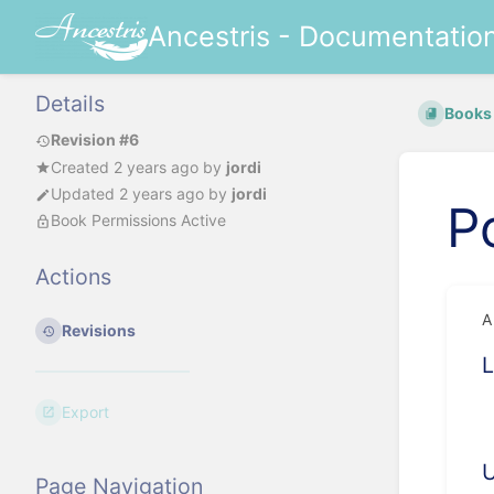
Ancestris - Documentatio
Details
Books
Revision #6
Created
2 years ago
by
jordi
Updated
2 years ago
by
jordi
P
Book Permissions Active
Actions
A
Revisions
L
Export
U
Page Navigation