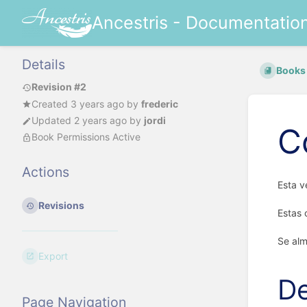
Ancestris - Documentatio
Details
Books
Revision #2
Created
3 years ago
by
frederic
Updated
2 years ago
by
jordi
C
Book Permissions Active
Actions
Esta v
Revisions
Estas 
Se alm
Export
De
Page Navigation