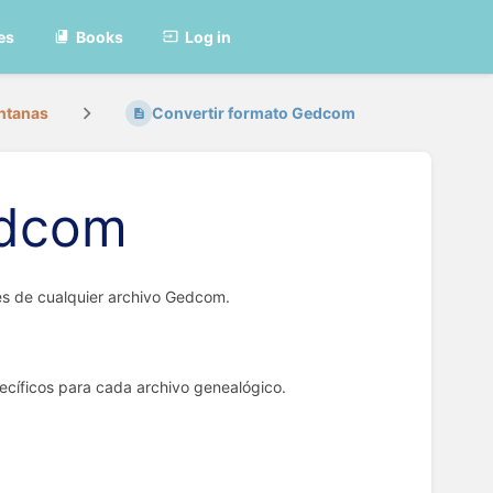
es
Books
Log in
ntanas
Convertir formato Gedcom
edcom
es de cualquier archivo Gedcom.
ecíficos para cada archivo genealógico.