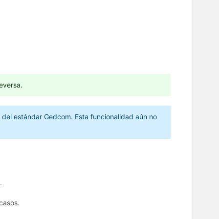
eversa.
 7 del estándar Gedcom. Esta funcionalidad aún no
.
casos.