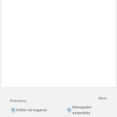
Enter
section
select
Next
mode
Previous
Navegador
Editor de lugares
extendido