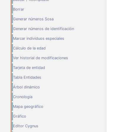
Borrar
Generar números Sosa
Generar números de identificación
Marcar individuos especiales
Cálculo de la edad
Ver historial de modificaciones
Tarjeta de entidad
Tabla Entidades
Árbol dinámico
Cronología
Mapa geográfico
Gráfico
Editor Cygnus