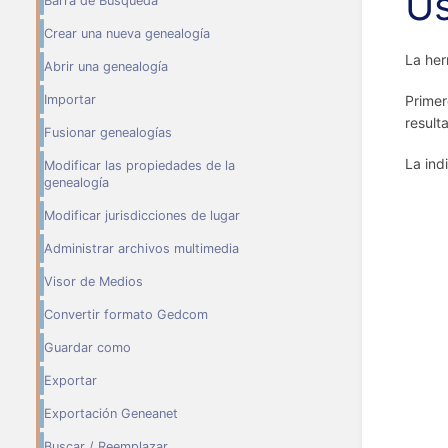
U
Barra de Búsqueda
Crear una nueva genealogía
La her
Abrir una genealogía
Importar
Primer
result
Fusionar genealogías
La ind
Modificar las propiedades de la
genealogía
Modificar jurisdicciones de lugar
Administrar archivos multimedia
Visor de Medios
Convertir formato Gedcom
Guardar como
Exportar
Exportación Geneanet
Buscar / Reemplazar