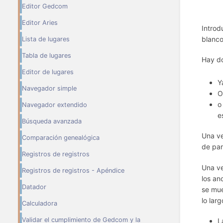
Editor Gedcom
Editor Aries
Introd
blanco
Lista de lugares
Tabla de lugares
Hay do
Editor de lugares
Y
Navegador simple
O
o
Navegador extendido
e
Búsqueda avanzada
Una ve
Comparación genealógica
de par
Registros de registros
Una ve
Registros de registros - Apéndice
los an
Datador
se mue
lo lar
Calculadora
Validar el cumplimiento de Gedcom y la
L