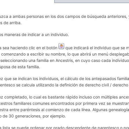
uzca a ambas personas en los dos campos de búsqueda anteriores, 
s de arriba.
s maneras de indicar a un individuo.
a sea haciendo clic en el botón
que indicará el individuo que se m
 comenzando a escribir su nombre, lo que abrirá un menú desplegabl
 seleccionando una familia en Ancestris, en cuyo caso cada individuo
sposa de esta familia.
z que se indican los individuos, el cálculo de los antepasados famil
entesco se calcula utilizando la definición de derecho civil / derecho
z completado, lo cual es bastante rápido incluso con múltiples anc
cestros familiares comunes encontrados por primera vez se muestran e
stra entre paréntesis al comienzo de cada línea. Algunas genealog
go de 30 generaciones, por ejemplo.
a lista se puede ordenar por grado descendente de parentesco o por