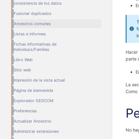
consistencia de los datos
E
Fusionar duplicados
T
Ancestros comunes
f
Listas e informes
i
Fichas Informativas de
Individuos/Familias
Hacer 
parte 
Libro Web
Sitio web
E
Impresión de la vista actual
La sec
Página de bienvenida
Como p
Explorador GEDCOM
Pe
Preferencias
Actualizar Ancestris
No hay
Administrar extensiones