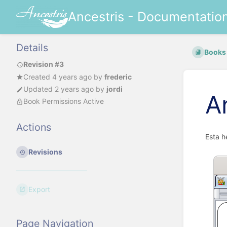
Ancestris - Documentatio
Details
Books
Revision #3
Created
4 years ago
by
frederic
Updated
2 years ago
by
jordi
A
Book Permissions Active
Actions
Esta h
Revisions
Export
Page Navigation