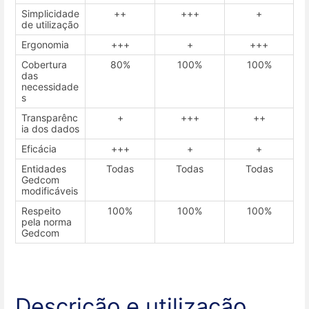
Simplicidade
++
+++
+
de utilização
Ergonomia
+++
+
+++
Cobertura
80%
100%
100%
das
necessidade
s
Transparênc
+
+++
++
ia dos dados
Eficácia
+++
+
+
Entidades
Todas
Todas
Todas
Gedcom
modificáveis
Respeito
100%
100%
100%
pela norma
Gedcom
Descrição e utilização