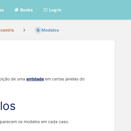
es
Books
Log in
cestris
Modelos
ibição de uma
entidade
em certas janelas do
los
se parecem os modelos em cada caso.