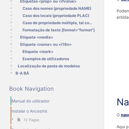
Etiquetas <prop> ou <ifvalue>
Caso dos nomes (propriedade NAME)
Podemo
Caso dos locais (propriedade PLAC)
entid
Caso de propriedade múltipla, tal como profissões (propriedade OCCU)
Formatação de texto [format="format"]
Etiqueta <media>
Etiqueta <name> ou <i18n>
Etiqueta <mark>
Exemplos de utilizadores
Localização da pasta de modelos
B-A BÁ
Book Navigation
Na
Manual do utilizador
Instalar o Ancestris
O
nav
12 Pages
Aqui p