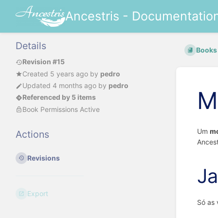
Ancestris - Documentatio
Details
Books
Revision #15
Created
5 years ago
by
pedro
Updated
4 months ago
by
pedro
M
Referenced by 5 items
Book Permissions Active
Um
m
Actions
Ancest
Revisions
Ja
Export
Só as 