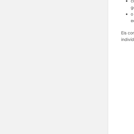
c
g
o
e
Eis co
indiví