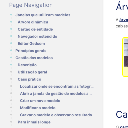
Ár
Page Navigation
Janelas que utilizam modelos
A
árvo
Árvore dinâmica
caixas
Cartão de entidade
Navegador estendido
Editor Gedcom
Princípios gerais
Gestão dos modelos
Descrição
Utilização geral
Caso prático
Localizar onde se encontram as fotografias dos indivíduos
Abrir a janela de gestão de modelos a partir do local onde o modelo será finalmente aplicado
Criar um novo modelo
Modificar o modelo
Ca
Gravar o modelo e observar o resultado
Para ir mais longe
O
car