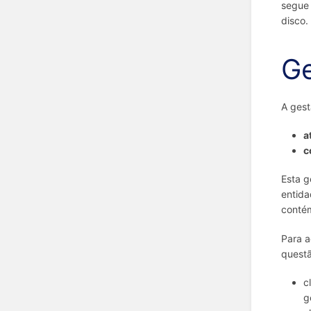
segue 
disco.
Ge
A gest
a
c
Esta g
entida
contém
Para a
questã
c
g