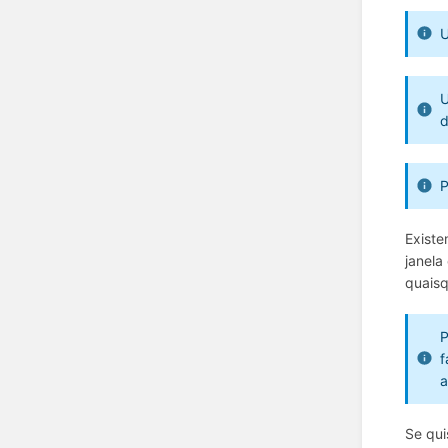
d
Existe
janela
quaisq
f
a
Se qui