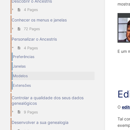
Descobrir o Ancestris
mostra
4 Pages
Conhecer os menus e janelas
72 Pages
Personalizar o Ancestris
4 Pages
E um m
Preferências
Janelas
Modelos
Extensões
Ed
Controlar a qualidade dos seus dados
genealógicos
O
edi
9 Pages
Tal co
Desenvolver a sua genealogia
exempl