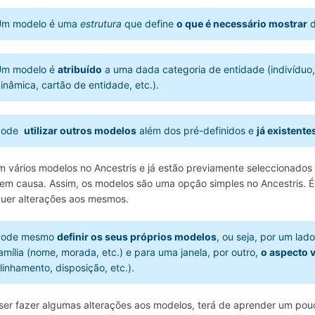
Um modelo é uma
estrutura
que define
o que é necessário mostrar
d
Um modelo é
atribuído
a uma dada categoria de entidade (indivíduo, 
inâmica, cartão de entidade, etc.).
Pode
utilizar outros modelos
além dos pré-definidos e
já existente
m vários modelos no Ancestris e já estão previamente seleccionado
 em causa. Assim, os modelos são uma opção simples no Ancestris. É l
uer alterações aos mesmos.
Pode mesmo
definir os seus próprios modelos
, ou seja, por um lad
amília (nome, morada, etc.) e para uma janela, por outro,
o aspecto v
linhamento, disposição, etc.).
ser fazer algumas alterações aos modelos, terá de aprender um pouc