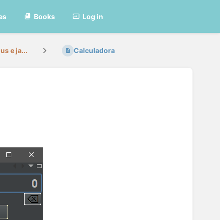
es
Books
Log in
 e ja...
Calculadora