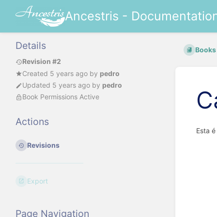
Ancestris - Documentatio
Details
Books
Revision #2
Created
5 years ago
by
pedro
Updated
5 years ago
by
pedro
C
Book Permissions Active
Actions
Esta é
Revisions
Export
Page Navigation