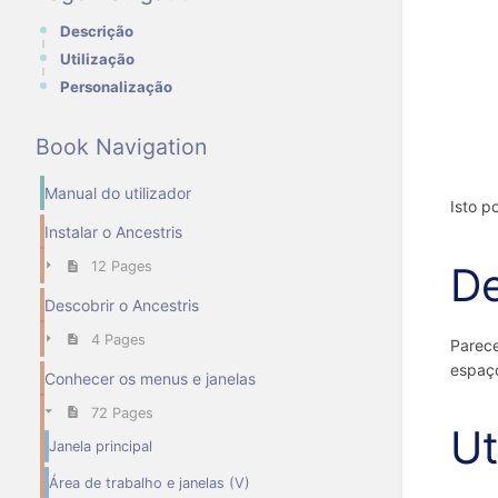
Descrição
Utilização
Personalização
Book Navigation
Manual do utilizador
Isto p
Instalar o Ancestris
12 Pages
De
Descobrir o Ancestris
4 Pages
Parece
espaço
Conhecer os menus e janelas
72 Pages
Ut
Janela principal
Área de trabalho e janelas (V)