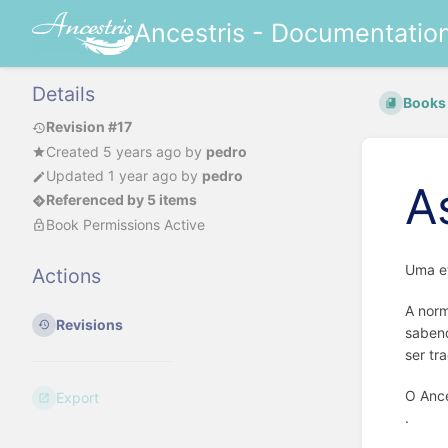
Ancestris - Documentatio
Details
Books
Revision #17
Created
5 years ago
by
pedro
Updated
1 year ago
by
pedro
A
Referenced by 5 items
Book Permissions Active
Uma et
Actions
A nor
Revisions
sabend
ser tr
O Ance
Export
.