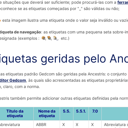
e situações que deverá ser suficiente; pode procurá-las com a
ferra
econhece se as etiquetas começadas por "_" são válidas ou não;
esta imagem ilustra uma etiqueta onde o valor seja inválido ou vazi
tiqueta de navegação
: as etiquetas com uma pequena seta sobre-
esignada (exemplos :
,
,
, etc.)
iquetas geridas pelo Anc
as etiquetas padrão Gedcom são geridas pela Ancestris: o conjunt
ditor Gedcom
, às quais são acrescentadas as etiquetas proprietária
, claro, com a norma.
stris também permite adicionar outras etiquetas definidas pela norm
Título da
Nome da
5.5.
5.5.1.
7.0
etiqueta
etiqueta
Abreviatura
ABBR
X
X
X
Abreviatura 