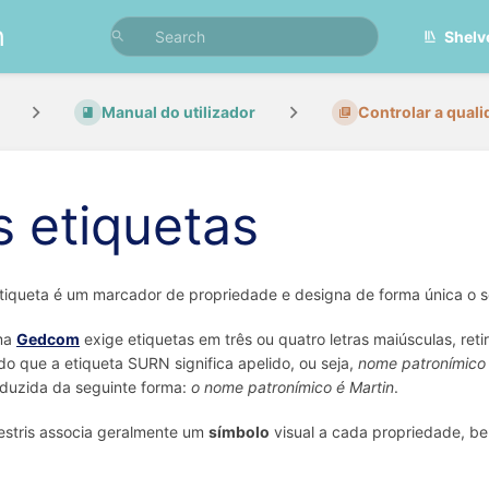
n
Shelv
Manual do utilizador
Controlar a qualid
s etiquetas
iqueta é um marcador de propriedade e designa de forma única o se
ma
Gedcom
exige etiquetas em três ou quatro letras maiúsculas, re
o que a etiqueta SURN significa apelido, ou seja,
nome patronímico 
aduzida da seguinte forma:
o nome patronímico é Martin
.
stris associa geralmente um
símbolo
visual a cada propriedade, b