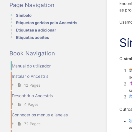
Encont
Page Navigation
as pro
Símbolo
Usamos
Etiquetas geridas pelo Ancestris
Etiquetas a adicionar
Etiquetas aceites
Sí
Book Navigation
O
sím
Manual do utilizador
Instalar o Ancestris
n
12 Pages
s
Descobrir o Ancestris
4 Pages
Outros
Conhecer os menus e janelas
72 Pages
v