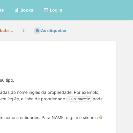
es
Books
Log in
ade ...
As etiquetas
u tipo.
tiradas do nome inglês da propriedade. Por exemplo,
em inglês
, a linha de propriedade
pode
SURN Martin
em como a entidades. Para NAME, e.g., é o símbolo