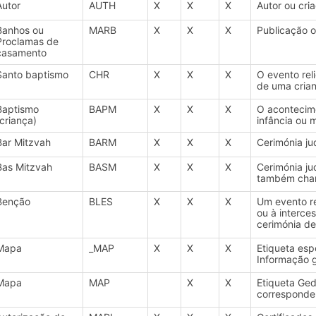
Autor
AUTH
X
X
X
Autor ou cria
Banhos ou
MARB
X
X
X
Publicação o
Proclamas de
casamento
Santo baptismo
CHR
X
X
X
O evento re
de uma crian
Baptismo
BAPM
X
X
X
O acontecim
(criança)
infância ou m
Bar Mitzvah
BARM
X
X
X
Cerimónia ju
Bas Mitzvah
BASM
X
X
X
Cerimónia ju
também cham
Benção
BLES
X
X
X
Um evento re
ou à interce
cerimónia de
Mapa
_MAP
X
X
X
Etiqueta esp
Informação g
Mapa
MAP
X
X
Etiqueta Ged
corresponden