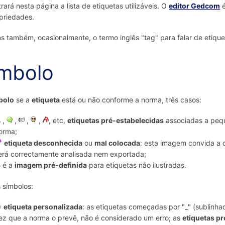
rará nesta página a lista de etiquetas utilizáveis. O
editor Gedcom
é
priedades.
 também, ocasionalmente, o termo inglês "tag" para falar de etique
mbolo
bolo
se a
etiqueta
está ou não conforme a norma, três casos:
,
,
,
,
, etc,
etiquetas pré-estabelecidas
associadas a pequ
orma;
etiqueta desconhecida
ou
mal colocada
: esta imagem convida a c
erá correctamente analisada nem exportada;
é a
imagem pré-definida
para etiquetas não ilustradas.
 símbolos:
etiqueta personalizada
: as etiquetas começadas por "_" (sublin
ez que a norma o prevê, não é considerado um erro; as
etiquetas p