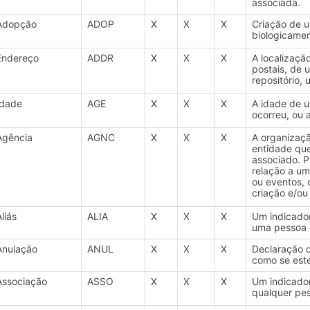
associada.
Adopção
ADOP
X
X
X
Criação de u
biologicamen
Endereço
ADDR
X
X
X
A localizaçã
postais, de
repositório,
Idade
AGE
X
X
X
A idade de 
ocorreu, ou 
Agência
AGNC
X
X
X
A organizaçã
entidade que
associado. 
relação a um
ou eventos, 
criação e/ou
liás
ALIA
X
X
X
Um indicador
uma pessoa 
Anulação
ANUL
X
X
X
Declaração d
como se este
Associação
ASSO
X
X
X
Um indicador
qualquer pes