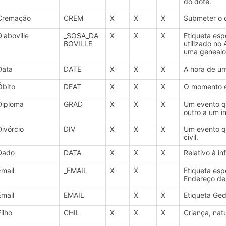
do dote.
Cremação
CREM
X
X
X
Submeter o 
D'aboville
_SOSA_DA
X
X
X
Etiqueta esp
BOVILLE
utilizado no
uma genealo
Data
DATE
X
X
X
A hora de um
Óbito
DEAT
X
X
X
O momento e
Diploma
GRAD
X
X
X
Um evento q
outro a um i
Divórcio
DIV
X
X
X
Um evento q
civil.
Dado
DATA
X
X
X
Relativo à 
Email
_EMAIL
X
X
Etiqueta esp
Endereço de 
Email
EMAIL
X
X
Etiqueta Ged
ilho
CHIL
X
X
X
Criança, nat