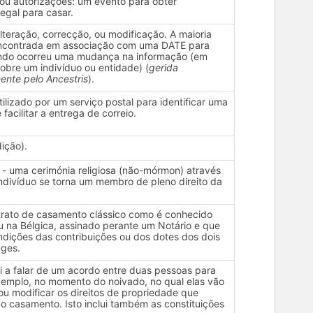
 ou autorizações: um evento para obter
legal para casar.
lteração, correcção, ou modificação. A maioria
ncontrada em associação com uma DATE para
ndo ocorreu uma mudança na informação (em
obre um indivíduo ou entidade) (
gerida
nte pelo Ancestris
).
ilizado por um serviço postal para identificar uma
 facilitar a entrega de correio.
ição).
- uma cerimónia religiosa (não-mórmon) através
ndivíduo se torna um membro de pleno direito da
trato de casamento clássico como é conhecido
 na Bélgica, assinado perante um Notário e que
ndições das contribuições ou dos dotes dos dois
uges.
 a falar de um acordo entre duas pessoas para
xemplo, no momento do noivado, no qual elas vão
ou modificar os direitos de propriedade que
do casamento. Isto inclui também as constituições