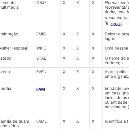
Elemento
OBJE
X
X
X
Normalmente 
multimédia
representar 
áudio, uma 
documento.U
OBJE
)
Emigração
EMIG
X
X
X
Deixar o pró
lugar.
Mulher (esposa)
WIFE
X
X
X
Uma pessoa 
Estado
STAE
X
X
X
O nome do es
endereço.
Evento
EVEN
X
X
X
Algo signifi
uma organiz
Família
X
X
X
Entidade jur
FAM
um casal (no
incluindo os 
ou entidade 
nascimento (
Família de quem
FAMC
X
X
X
Identifica a
o indivíduo