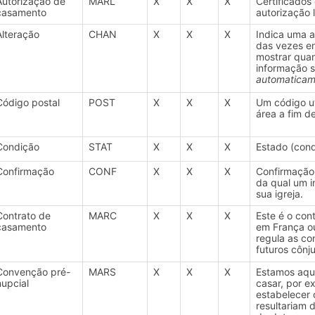
Autorização de
MARL
X
X
X
Certificados
casamento
autorização 
Alteração
CHAN
X
X
X
Indica uma a
das vezes e
mostrar qua
informação s
automaticame
Código postal
POST
X
X
X
Um código ut
área a fim de
Condição
STAT
X
X
X
Estado (cond
Confirmação
CONF
X
X
X
Confirmação 
da qual um i
sua igreja.
Contrato de
MARC
X
X
X
Este é o con
casamento
em França ou
regula as co
futuros cônj
Convenção pré-
MARS
X
X
X
Estamos aqui
nupcial
casar, por e
estabelecer 
resultariam 