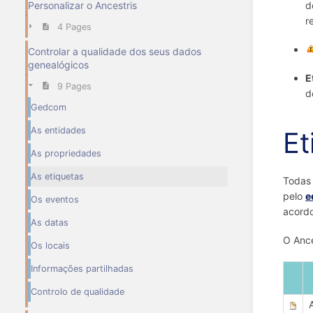
d
Personalizar o Ancestris
r
4 Pages
Controlar a qualidade dos seus dados
genealógicos
E
9 Pages
d
Gedcom
As entidades
Et
As propriedades
As etiquetas
Todas 
pelo
e
Os eventos
acordo
As datas
O Ance
Os locais
Informações partilhadas
Controlo de qualidade