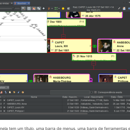
anela tem um título, uma barra de menus, uma barra de ferramentas 