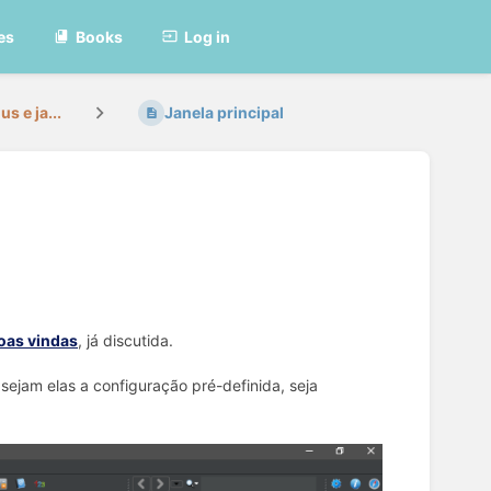
es
Books
Log in
 e ja...
Janela principal
oas vindas
, já discutida.
sejam elas a configuração pré-definida, seja