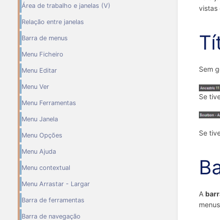
Área de trabalho e janelas (V)
vistas
Relação entre janelas
Tí
Barra de menus
Menu Ficheiro
Sem ge
Menu Editar
Menu Ver
Se tiv
Menu Ferramentas
Menu Janela
Se tiv
Menu Opções
Menu Ajuda
Ba
Menu contextual
Menu Arrastar - Largar
A
bar
Barra de ferramentas
menus
Barra de navegação