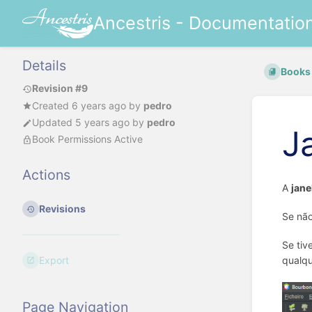
Ancestris - Documentatio
Details
Books
Revision #9
Created
6 years ago
by
pedro
Updated
5 years ago
by
pedro
J
Book Permissions Active
Actions
A
jane
Revisions
Se nã
Se tiv
Export
qualqu
Page Navigation