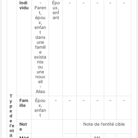
Indi
-
Épo
-
-
-
-
-
vidu
Paren
ux,
t,
enf
épou
ant
x,
enfan
t
dans
une
famill
e
exista
nte
ou
une
nouv
ell
-
Alias
T
Fam
Épou
-
-
-
-
-
-
y
ille
x,
p
enfan
e
t
d
e
Not
Note de l'entité cible
l'e
e
nt
it
Méd
-
-
Mé
-
-