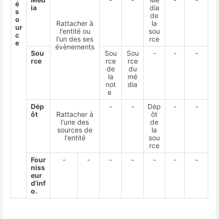
é
ia
dia
s
de
o
Rattacher à
la
ur
l'entité ou
sou
c
l'un des ses
rce
e
évènements
Sou
Sou
Sou
-
-
-
rce
rce
rce
de
du
la
mé
not
dia
e
Dép
-
-
Dép
-
-
ôt
Rattacher à
ôt
l'une des
de
sources de
la
l'entité
sou
rce
Four
-
-
-
-
-
-
-
niss
eur
d'inf
o.