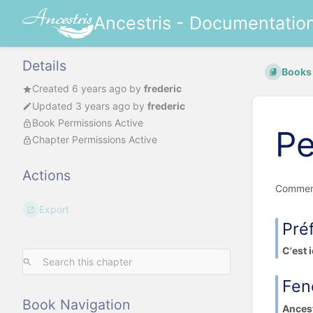
Ancestris - Documentatio
Details
Books
Created
6 years ago
by
frederic
Updated
3 years ago
by
frederic
Book Permissions Active
Pe
Chapter Permissions Active
Actions
Comment
Export
Pré
C'est 
Fen
Book Navigation
Ancest