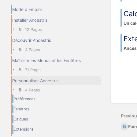
Mode d'Emploi
Cal
Installer Ancestris
Un cal
12 Pages
Ext
Découvrir Ancestris
Ancest
4 Pages
Maîtriser les Menus et les Fenêtres
71 Pages
Personnaliser Ancestris
4 Pages
Préférences
Fenêtres
Previo
Calques
Fair
Extensions