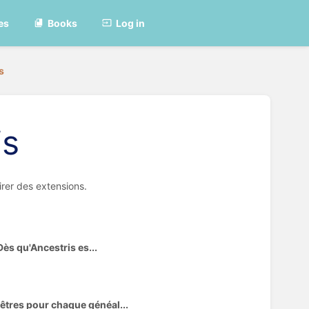
es
Books
Log in
s
is
rer des extensions.
Dès qu'Ancestris es...
nêtres pour chaque généal...