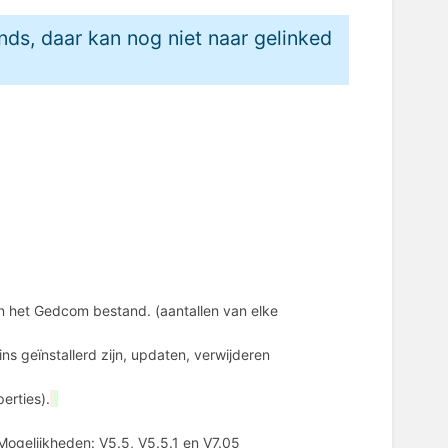
ands, daar kan nog niet naar gelinked
n het Gedcom bestand. (aantallen van elke
ns geïnstallerd zijn, updaten, verwijderen
erties).
ogelijkheden: V5.5, V5.5.1 en V7.05