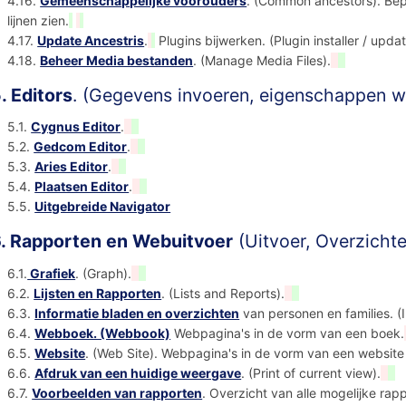
4.16.
Gemeenschappelijke voorouders
. (Common ancestors). Bep
lijnen zien.
4.17.
Update Ancestris
.
Plugins bijwerken. (Plugin installer / updat
4.18.
Beheer Media bestanden
. (Manage Media Files).
. Editors
. (Gegevens invoeren, eigenschappen wi
5.1.
Cygnus Editor
.
5.2.
Gedcom Editor
.
5.3.
Aries Editor
.
5.4.
Plaatsen Editor
.
5.5.
Uitgebreide Navigator
. Rapporten en Webuitvoer
(Uitvoer, Overzichte
6.1.
Grafiek
. (Graph).
6.2.
Lijsten en Rapporten
. (Lists and Reports).
6.3.
Informatie bladen en overzichten
van personen en families. (I
6.4.
Webboek. (Webbook)
Webpagina's in de vorm van een boek.
6.5.
Website
. (Web Site). Webpagina's in de vorm van een website 
6.6.
Afdruk van een huidige weergave
. (Print of current view).
6.7.
Voorbeelden van rapporten
. Overzicht van alle mogelijke rap