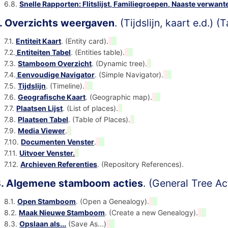
6.8.
Snelle Rapporten: Flitslijst, Familiegroepen, Naaste verwant
. Overzichts weergaven
. (Tijdslijn, kaart e.d.) 
7.1.
Entiteit Kaart
. (Entity card).
7.2.
Entiteiten Tabel
. (Entities table).
7.3.
Stamboom Overzicht
. (Dynamic tree).
7.4.
Eenvoudige Navigator
. (Simple Navigator).
7.5.
Tijdslijn
. (Timeline).
7.6.
Geografische Kaart
. (Geographic map).
7.7.
Plaatsen Lijst
. (List of places).
7.8.
Plaatsen Tabel
. (Table of Places).
7.9.
Media Viewer
.
7.10.
Documenten Venster
.
7.11.
Uitvoer Venster.
7.12.
Archieven Referenties
. (Repository References).
. Algemene stamboom acties
. (General Tree Ac
8.1.
Open Stamboom
. (Open a Genealogy).
8.2.
Maak Nieuwe Stamboom
. (Create a new Genealogy).
8.3.
Opslaan als...
(Save As...)