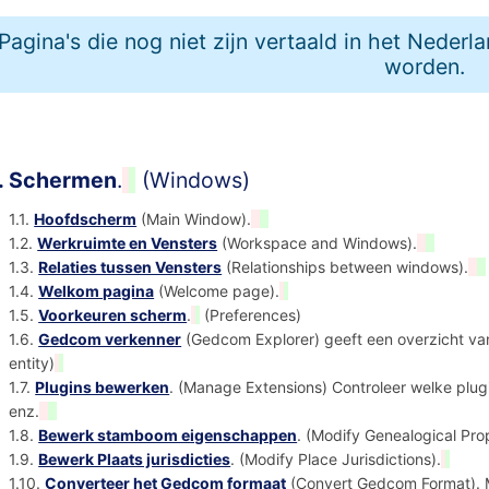
Pagina's die nog niet zijn vertaald in het Nederl
worden.
. Schermen
.
(Windows)
1.1.
Hoofdscherm
(Main Window).
1.2.
Werkruimte en Vensters
(Workspace and Windows).
1.3.
Relaties tussen Vensters
(Relationships between windows).
1.4.
Welkom pagina
(Welcome page).
1.5.
Voorkeuren scherm
.
(Preferences)
1.6.
Gedcom verkenner
(Gedcom Explorer) geeft een overzicht va
entity)
1.7.
Plugins bewerken
. (Manage Extensions) Controleer welke plugi
enz.
1.8.
Bewerk stamboom eigenschappen
. (Modify Genealogical Prop
1.9.
Bewerk Plaats jurisdicties
. (Modify Place Jurisdictions).
1.10.
Converteer het Gedcom formaat
(Convert Gedcom Format). M