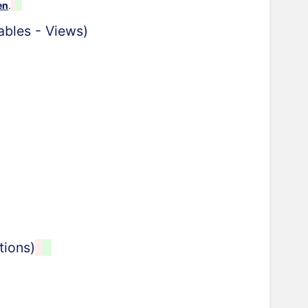
en
.
(Tables - Views)
tions)