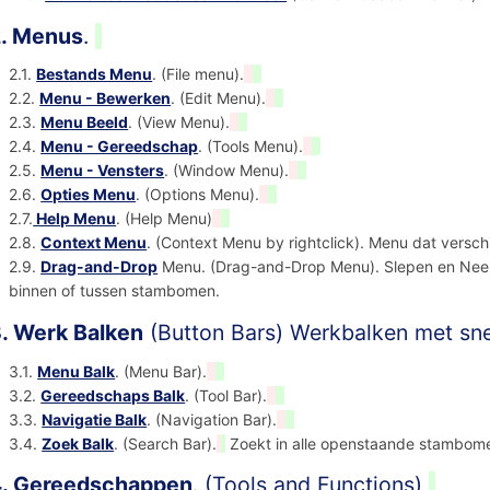
. Menus
.
2.1.
Bestands Menu
. (File menu).
2.2.
Menu - Bewerken
. (Edit Menu).
2.3.
Menu Beeld
. (View Menu).
2.4.
Menu - Gereedschap
. (Tools Menu).
2.5.
Menu - Vensters
. (Window Menu).
2.6.
Opties Menu
. (Options Menu).
2.7.
Help Menu
. (Help Menu)
2.8.
Context Menu
. (Context Menu by rightclick). Menu dat verschij
2.9.
Drag-and-Drop
Menu. (Drag-and-Drop Menu). Slepen en Neerzet
binnen of tussen stambomen.
. Werk Balken
(Button Bars) Werkbalken met sne
3.1.
Menu Balk
. (Menu Bar).
3.2.
Gereedschaps Balk
. (Tool Bar).
3.3.
Navigatie Balk
. (Navigation Bar).
3.4.
Zoek Balk
. (Search Bar).
Zoekt in alle openstaande stambome
. Gereedschappen
. (Tools and Functions)