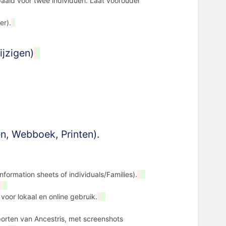
aald voor twee individuen. Laat voorouder
er).
jzigen)
n, Webboek, Printen).
nformation sheets of individuals/Families).
voor lokaal en online gebruik.
porten van Ancestris, met screenshots