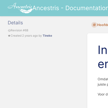
Ancestris - Documentatio
Details
Hoofd
Revision #68
Created
2 years ago
by
Tineke
I
e
Omdat 
juiste
Voor d