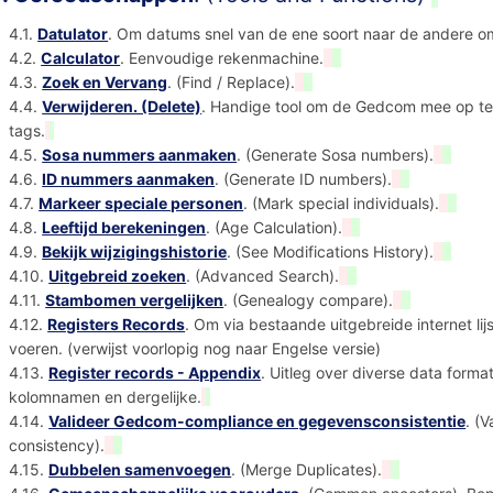
4.1.
Datulator
. Om datums snel van de ene soort naar de andere o
4.2.
Calculator
. Eenvoudige rekenmachine.
4.3.
Zoek en Vervang
. (Find / Replace).
4.4.
Verwijderen. (Delete)
. Handige tool om de Gedcom mee op te 
tags.
4.5.
Sosa nummers aanmaken
. (Generate Sosa numbers).
4.6.
ID nummers aanmaken
. (Generate ID numbers).
4.7.
Markeer speciale personen
. (Mark special individuals).
4.8.
Leeftijd berekeningen
. (Age Calculation).
4.9.
Bekijk wijzigingshistorie
. (See Modifications History).
4.10.
Uitgebreid zoeken
. (Advanced Search).
4.11.
Stambomen vergelijken
. (Genealogy compare).
4.12.
Registers Records
. Om via bestaande uitgebreide internet lij
voeren. (verwijst voorlopig nog naar Engelse versie)
4.13.
Register records - Appendix
. Uitleg over diverse data forma
kolomnamen en dergelijke.
4.14.
Valideer Gedcom-compliance en gegevensconsistentie
. (
consistency).
4.15.
Dubbelen samenvoegen
. (Merge Duplicates).