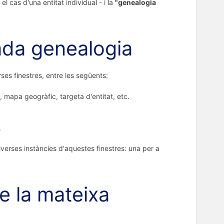
el cas d'una entitat individual - i la
"genealogia
cada genealogia
es finestres, entre les següents:
ia, mapa geogràfic, targeta d'entitat, etc.
.
iverses instàncies d'aquestes finestres: una per a
e la mateixa