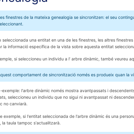
es finestres de la mateixa genealogia se sincronitzen: el seu contingu
eleccionant.
 seleccionada una entitat en una de les finestres, les altres finestre
r la informació específica de la vista sobre aquesta entitat seleccio
emple, si seleccioneu un individu a l' arbre dinàmic, també veureu aque
quest comportament de sincronització només es produeix quan la visua
-exemple: l'arbre dinàmic només mostra avantpassats i descendents 
tats, seleccioneu un individu que no sigui ni avantpassat ni descendent
c no canviarà.
re exemple, si l'entitat seleccionada de l'arbre dinàmic és una persona 
a, la taula tampoc s'actualitzarà.