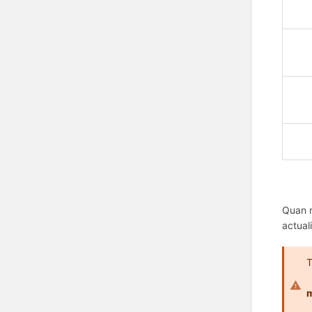
Quan r
actual
T
-
m
-