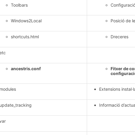
Toolbars
Configuració
Windows2Local
Posició de l
shortcuts.html
Dreceres
etc
ancestris.conf
Fitxer de co
configuració
modules
Extensions instal·
update_tracking
Informació d’actua
var