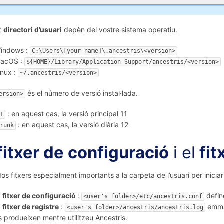
t
directori d’usuari
depèn del vostre sistema operatiu.
indows :
C:\Users\[your name]\.ancestris\<version>
acOS :
${HOME}/Library/Application Support/ancestris/<version>
inux :
~/.ancestris/<version>
és el número de versió instal·lada.
ersion>
: en aquest cas, la versió principal 11
1
: en aquest cas, la versió diària 12
runk
fitxer de configuració
i el
fit
dos fitxers especialment importants a la carpeta de l’usuari per iniciar
l fitxer de configuració
:
define
<user's folder>/etc/ancestris.conf
l fitxer de registre
:
emmag
<user's folder>/ancestris/ancestris.log
s produeixen mentre utilitzeu Ancestris.