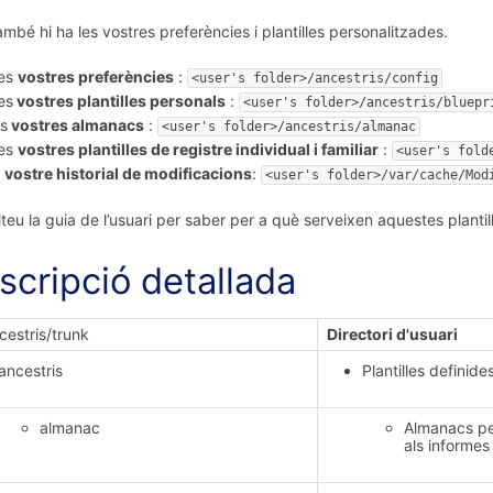
ambé hi ha les vostres preferències i plantilles personalitzades.
es
vostres preferències
:
<user's folder>/ancestris/config
es
vostres plantilles personals
:
<user's folder>/ancestris/bluepr
ls
vostres almanacs
:
<user's folder>/ancestris/almanac
es
vostres plantilles de registre individual i familiar
:
<user's fold
l
vostre historial de modificacions
:
<user's folder>/var/cache/Mod
teu la guia de l’usuari per saber per a què serveixen aquestes plantil
scripció detallada
cestris/trunk
Directori d'usuari
ancestris
Plantilles definides
almanac
Almanacs per
als informes