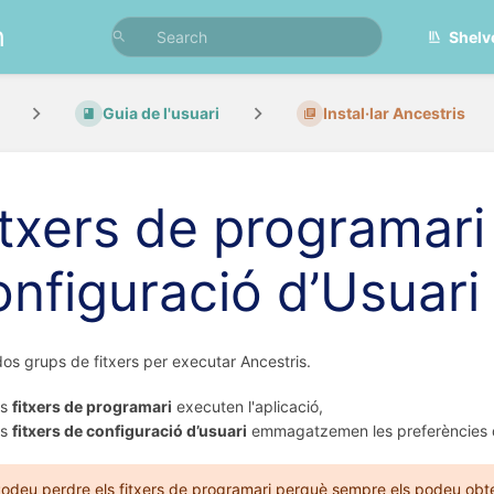
n
Shelv
Guia de l'usuari
Instal·lar Ancestris
itxers de programari 
onfiguració d’Usuari
dos grups de fitxers per executar Ancestris.
ls
fitxers de programari
executen l'aplicació,
ls
fitxers de configuració d’usuari
emmagatzemen les preferències de
odeu perdre els fitxers de programari perquè sempre els podeu obten