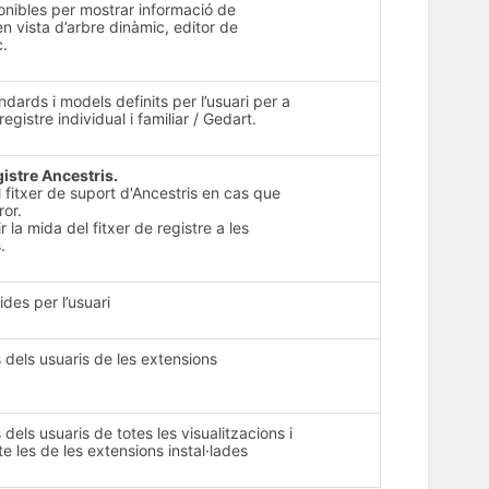
onibles per mostrar informació de
n vista d’arbre dinàmic, editor de
c.
dards i models definits per l’usuari per a
registre individual i familiar / Gedart.
gistre Ancestris.
l fitxer de suport d'Ancestris en cas que
ror.
 la mida del fitxer de registre a les
.
ides per l’usuari
 dels usuaris de les extensions
 dels usuaris de totes les visualitzacions i
e les de les extensions instal·lades