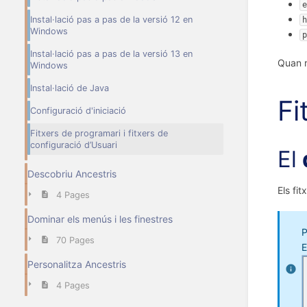
e
Instal·lació pas a pas de la versió 12 en
h
Windows
p
Instal·lació pas a pas de la versió 13 en
Quan r
Windows
Instal·lació de Java
Fi
Configuració d'iniciació
Fitxers de programari i fitxers de
configuració d’Usuari
El
Descobriu Ancestris
Els fi
4 Pages
Dominar els menús i les finestres
P
70 Pages
E
Personalitza Ancestris
4 Pages