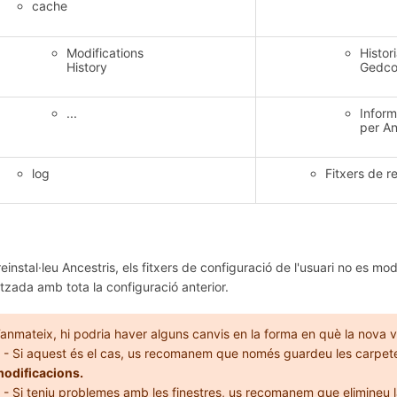
cache
Modifications
Histor
History
Gedco
...
Infor
per An
log
Fitxers de r
einstal·leu Ancestris, els fitxers de configuració de l'usuari no es mo
itzada amb tota la configuració anterior.
anmateix, hi podria haver alguns canvis en la forma en què la nova ve
 Si aquest és el cas, us recomanem que només guardeu les carpe
odificacions.
 Si teniu problemes amb les finestres, us recomanem que
elimineu
l