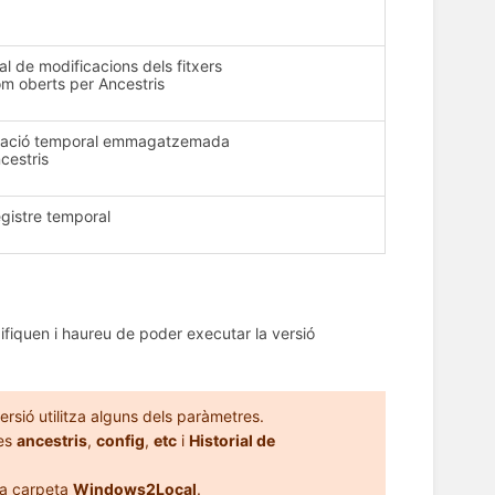
ial de modificacions dels fitxers
m oberts per Ancestris
mació temporal emmagatzemada
cestris
egistre temporal
difiquen i haureu de poder executar la versió
rsió utilitza alguns dels paràmetres.
tes
ancestris
,
config
,
etc
i
Historial de
a carpeta
Windows2Local
.