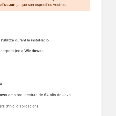
e l'usuari
ja que són específics vostres.
’utilitza durant la instal·lació.
 carpeta (no a
Windows
).
ux
ows
amb arquitectura de 64 bits de Java
ra d'inici d'aplicacions