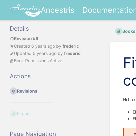
Ancestris - Documentatio
Details
Books
Revision #6
Created
6 years ago
by
frederic
Updated
5 years ago
by
frederic
F
Book Permissions Active
c
Actions
Revisions
Hi ha 
E
Export
E
Page Navigation
P