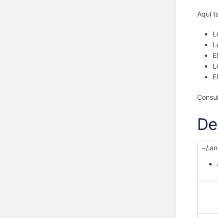
Aquí t
L
L
E
L
E
Consul
De
~/.an