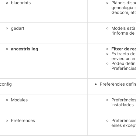
blueprints
Plànols disp
genealogia e
Gedcom, et
gedart
Models estàn
l’informe de 
ancestris.log
Fitxer de re
Es tracta de
envieu un er
Podeu definir
Preferències
config
Preferències defin
Modules
Preferències
instal·lades
Preferences
Preferències
eines except