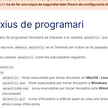
però
ha de fer una còpia de seguretat dels fitxers de configuració d
xius de programari
txers de programari Ancestris es trobaran a la carpeta
que s
ancestris
 escriure
en el Terminal per trobar on és aquesta
whereis ancestris
ta carpeta
conté les subcarpetes següents.
ancestris
ncestris
in
: fitxer executable per iniciar Ancestris en
MacOS
i
Lin
ancestris
: fitxer executable per iniciar Ancestris a
Windows
ancestris.exe
: arxiu executable per iniciar Ancestris sota
Wind
ancestris64.exe
(recomanat)
: Icona d'Ancestris a utilitzar quan es crea una drece
ancestris.gif
altres icones d'Ancestris