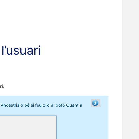
l’usuari
ri.
e Ancestris o bé si feu clic al botó Quant a
.