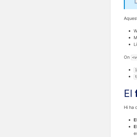
Aques
W
M
L
On
<v
1
t
El
Hi ha 
E
E
e