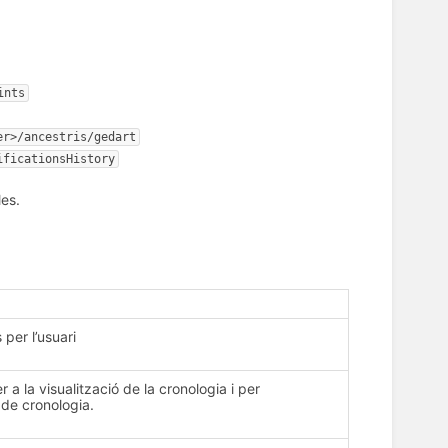
ints
er>/ancestris/gedart
ificationsHistory
les.
 per l’usuari
 a la visualització de la cronologia i per
 de cronologia.