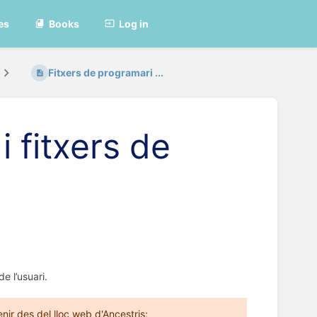
es
Books
Log in
Fitxers de programari ...
i fitxers de
 l’usuari.
ir des del lloc web d'Ancestris;