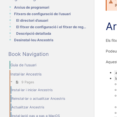
Arxius de programari
Fitxers de configuració de l’usuari
El directori d’usuari
Ar
El fitxer de configuració i el fitxer de registre
Descripció detallada
Desinstal·leu Ancestris
Els fi
Podeu
Book Navigation
Aques
Guia de l'usuari
a
Instal·lar Ancestris
b
9 Pages
Instal·lar i iniciar Ancestris
Reinstal·lar o actualitzar Ancestris
Actualitzar Ancestris
Instal·lació pas a pas a MacOS