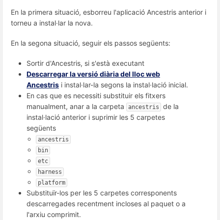
En la primera situació, esborreu l'aplicació Ancestris anterior i
torneu a instal·lar la nova.
En la segona situació, seguir els passos següents:
Sortir d'Ancestris, si s'està executant
Descarregar la versió diària del lloc web
Ancestris
i instal·lar-la segons la instal·lació inicial.
En cas que es necessiti substituir els fitxers
manualment, anar a la carpeta
de la
ancestris
instal·lació anterior i suprimir les 5 carpetes
següents
ancestris
bin
etc
harness
platform
Substituïr-los per les 5 carpetes corresponents
descarregades recentment incloses al paquet o a
l'arxiu comprimit.