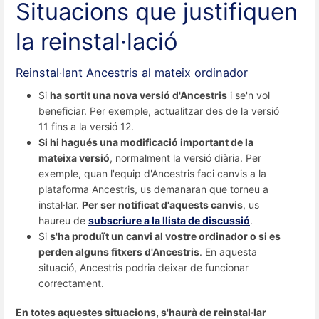
Situacions que justifiquen
la reinstal·lació
Reinstal·lant Ancestris al mateix ordinador
Si
ha sortit una nova versió d'Ancestris
i se'n vol
beneficiar. Per exemple, actualitzar des de la versió
11 fins a la versió 12.
Si hi hagués una modificació important de la
mateixa versió
, normalment la versió diària. Per
exemple, quan l'equip d'Ancestris faci canvis a la
plataforma Ancestris, us demanaran que torneu a
instal·lar.
Per ser notificat d'aquests canvis
, us
haureu de
subscriure a la llista de discussió
.
Si
s'ha produït un canvi al vostre ordinador o si es
perden alguns fitxers d'Ancestris
. En aquesta
situació, Ancestris podria deixar de funcionar
correctament.
En totes aquestes situacions, s'haurà de reinstal·lar