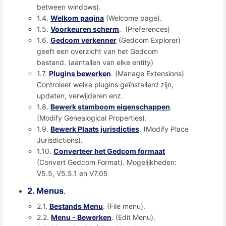
between windows).
1.4.
Welkom pagina
(Welcome page).
1.5.
Voorkeuren scherm
. (Preferences)
1.6.
Gedcom verkenner
(Gedcom Explorer)
geeft een overzicht van het Gedcom
bestand. (aantallen van elke entity)
1.7.
Plugins bewerken
. (Manage Extensions)
Controleer welke plugins geïnstallerd zijn,
updaten, verwijderen enz.
1.8.
Bewerk stamboom eigenschappen
.
(Modify Genealogical Properties).
1.9.
Bewerk Plaats jurisdicties
. (Modify Place
Jurisdictions).
1.10.
Converteer het Gedcom formaat
(Convert Gedcom Format). Mogelijkheden:
V5.5, V5.5.1 en V7.05
2. Menus
.
2.1.
Bestands Menu
. (File menu).
2.2.
Menu - Bewerken
. (Edit Menu).