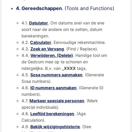
4. Gereedschappen
. (Tools and Functions)
4.1.
Datulator
. Om datums snel van de ene
soort naar de andere om te zetten, datum
berekeningen.
4.2.
Calculator
. Eenvoudige rekenmachine.
4.3.
Zoek en Vervang
. (Find / Replace).
4.4.
Verwijderen. (Delete)
. Handige tool om
de Gedcom mee op te schonen en
ndergelijke. B.v. van
_XXXX
tags.
4.5.
Sosa nummers aanmaken
. (Generate
Sosa numbers).
4.6.
ID nummers aanmaken
. (Generate ID
numbers).
4.7.
Markeer speciale personen
. (Mark
special individuals).
4.8.
Leeftijd berekeningen
. (Age
Calculation).
4.9.
Bekijk wijzigingshistorie
. (See