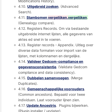
Modifications History).
4.10.
Uitgebreid zoeken
. (Advanced
Search).
4.11.
Stambomen
vergelijken.
vergelijken
.
(Genealogy compare).
4.12. Registers Records. Om via bestaande
uitgebreide internet lijsten, alle gegevens van
aktes ed snel in te voeren.
4.13. Register records - Appendix. Uitleg over
diverse data formaten voor import van de
lijsten, met kolomnamen en dergelijke.
4.14.
Valideer Gedcom-compliance en
gegevensconsistentie
. (Validate Gedcom
compliance and data consistency).
4.15.
Dubbelen samenvoegen
. (Merge
Duplicates).
4.16.
Gemeenschappelijke voorouders
.
(Common ancestors). Bepaald voor twee
individuen. Laat voorouder lijnen zien.
4.17.
Update Ancestris
. Plugins bijwerken.
(Plugin installer / updater).