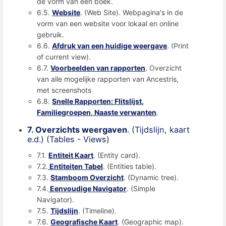
de vorm van een boek.
6.5.
Website
. (Web Site). Webpagina's in de
vorm van een website voor lokaal en online
gebruik.
6.6.
Afdruk van een huidige weergave
. (Print
of current view).
6.7.
Voorbeelden van rapporten
. Overzicht
van alle mogelijke rapporten van Ancestris,
met screenshots
6.8.
Snelle Rapporten: Flitslijst,
Familiegroepen, Naaste verwanten
.
7. Overzichts weergaven
. (Tijdslijn, kaart
e.d.) (Tables - Views)
7.1.
Entiteit Kaart
. (Entity card).
7.2.
Entiteiten Tabel
. (Entities table).
7.3.
Stamboom Overzicht
. (Dynamic tree).
7.4.
Eenvoudige Navigator
. (Simple
Navigator).
7.5.
Tijdslijn
. (Timeline).
7.6.
Geografische Kaart
. (Geographic map).