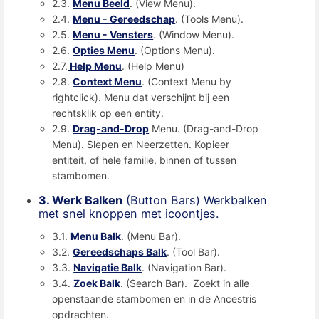
2.3.
Menu Beeld
. (View Menu).
2.4.
Menu - Gereedschap
. (Tools Menu).
2.5.
Menu - Vensters
. (Window Menu).
2.6.
Opties Menu
. (Options Menu).
2.7.
Help Menu
. (Help Menu)
2.8.
Context Menu
. (Context Menu by
rightclick). Menu dat verschijnt bij een
rechtsklik op een entity.
2.9.
Drag-and-Drop
Menu. (Drag-and-Drop
Menu). Slepen en Neerzetten. Kopieer
entiteit, of hele familie, binnen of tussen
stambomen.
3. Werk Balken
(Button Bars) Werkbalken
met snel knoppen met icoontjes.
3.1.
Menu Balk
. (Menu Bar).
3.2.
Gereedschaps Balk
. (Tool Bar).
3.3.
Navigatie Balk
. (Navigation Bar).
3.4.
Zoek Balk
. (Search Bar). Zoekt in alle
openstaande stambomen en in de Ancestris
opdrachten.