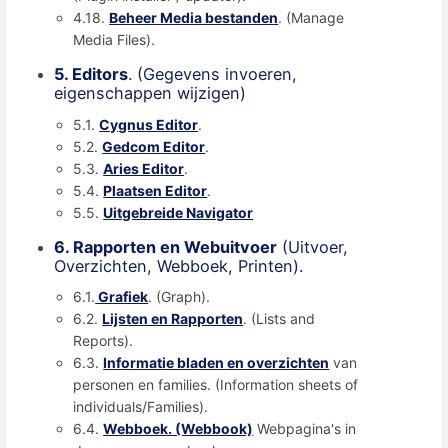
4.18.
Beheer Media bestanden
. (Manage
Media Files).
5. Editors
. (Gegevens invoeren,
eigenschappen wijzigen)
5.1.
Cygnus Editor
.
5.2.
Gedcom Editor
.
5.3.
Aries Editor
.
5.4.
Plaatsen Editor
.
5.5.
Uitgebreide Navigator
6. Rapporten en Webuitvoer
(Uitvoer,
Overzichten, Webboek, Printen).
6.1.
Grafiek
. (Graph).
6.2.
Lijsten en Rapporten
. (Lists and
Reports).
6.3.
Informatie bladen en overzichten
van
personen en families. (Information sheets of
individuals/Families).
6.4.
Webboek. (Webbook)
Webpagina's in