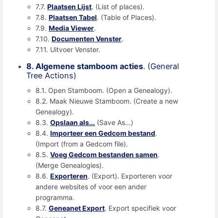
7.7.
Plaatsen Lijst
. (List of places).
7.8.
Plaatsen Tabel
. (Table of Places).
7.9.
Media Viewer
.
7.10.
Documenten Venster
.
7.11. Uitvoer Venster.
8. Algemene stamboom acties
. (General
Tree Actions)
8.1. Open Stamboom. (Open a Genealogy).
8.2. Maak Nieuwe Stamboom. (Create a new
Genealogy).
8.3.
Opslaan als...
(Save As...)
8.4.
Importeer een Gedcom bestand
.
(Import (from a Gedcom file).
8.5.
Voeg Gedcom bestanden samen
.
(Merge Genealogies).
8.6.
Exporteren
. (Export). Exporteren voor
andere websites of voor een ander
programma.
8.7.
Geneanet Export
. Export specifiek voor