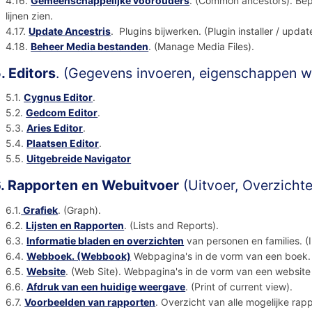
4.16.
Gemeenschappelijke voorouders
. (Common ancestors). Bep
lijnen zien.
4.17.
Update Ancestris
. Plugins bijwerken. (Plugin installer / updat
4.18.
Beheer Media bestanden
. (Manage Media Files).
. Editors
. (Gegevens invoeren, eigenschappen w
5.1.
Cygnus Editor
.
5.2.
Gedcom Editor
.
5.3.
Aries Editor
.
5.4.
Plaatsen Editor
.
5.5.
Uitgebreide Navigator
. Rapporten en Webuitvoer
(Uitvoer, Overzichte
6.1.
Grafiek
. (Graph).
6.2.
Lijsten en Rapporten
. (Lists and Reports).
6.3.
Informatie bladen en overzichten
van personen en families. (I
6.4.
Webboek. (Webbook)
Webpagina's in de vorm van een boek
6.5.
Website
. (Web Site). Webpagina's in de vorm van een website
6.6.
Afdruk van een huidige weergave
. (Print of current view).
6.7.
Voorbeelden van rapporten
. Overzicht van alle mogelijke rap