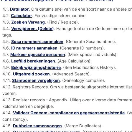
4.1.
Datulator
. Om datums snel van de ene soort naar de andere o
4.2.
Calculator
. Eenvoudige rekenmachine.
4.3.
Zoek en Vervang
. (Find / Replace).
4.4.
Verwijderen. (Delete)
. Handige tool om de Gedcom mee op te 
tags.
4.5.
Sosa nummers aanmaken
. (Generate Sosa numbers).
4.6.
ID nummers aanmaken
. (Generate ID numbers).
4.7.
Markeer speciale personen
. (Mark special individuals).
4.8.
Leeftijd berekeningen
. (Age Calculation).
4.9.
Bekijk wijzigingshistorie
. (See Modifications History).
4.10.
Uitgebreid zoeken
. (Advanced Search).
4.11.
Stambomen vergelijken
. (Genealogy compare).
4.12. Registers Records. Om via bestaande uitgebreide internet lijs
voeren.
4.13. Register records - Appendix. Uitleg over diverse data formate
kolomnamen en dergelijke.
4.14.
Valideer Gedcom-compliance en gegevensconsistentie
. (
consistency).
4.15.
Dubbelen samenvoegen
. (Merge Duplicates).