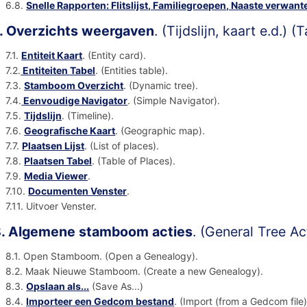
6.8.
Snelle Rapporten: Flitslijst, Familiegroepen, Naaste verwant
. Overzichts weergaven
. (Tijdslijn, kaart e.d.) 
7.1.
Entiteit Kaart
. (Entity card).
7.2.
Entiteiten Tabel
. (Entities table).
7.3.
Stamboom Overzicht
. (Dynamic tree).
7.4.
Eenvoudige Navigator
. (Simple Navigator).
7.5.
Tijdslijn
. (Timeline).
7.6.
Geografische Kaart
. (Geographic map).
7.7.
Plaatsen Lijst
. (List of places).
7.8.
Plaatsen Tabel
. (Table of Places).
7.9.
Media Viewer
.
7.10.
Documenten Venster
.
7.11. Uitvoer Venster.
. Algemene stamboom acties
. (General Tree A
8.1. Open Stamboom. (Open a Genealogy).
8.2. Maak Nieuwe Stamboom. (Create a new Genealogy).
8.3.
Opslaan als...
(Save As...)
8.4.
Importeer een Gedcom bestand
. (Import (from a Gedcom file