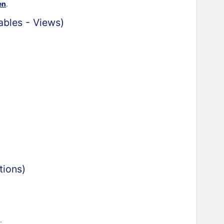
en
.
(Tables - Views)
ctions)
).