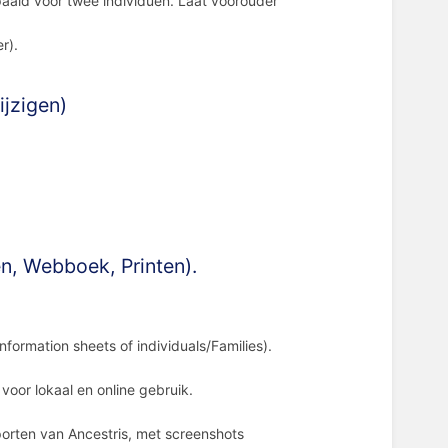
aald voor twee individuen. Laat voorouder
er).
ijzigen)
n, Webboek, Printen).
nformation sheets of individuals/Families).
.
 voor lokaal en online gebruik.
porten van Ancestris, met screenshots