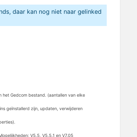
ands, daar kan nog niet naar gelinked
n het Gedcom bestand. (aantallen van elke
ns geïnstallerd zijn, updaten, verwijderen
perties).
ogelijkheden: V5.5, V5.5.1 en V7.05