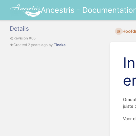
Ancestris - Documentatio
Details
Hoofd
Revision #65
Created
2 years ago
by
Tineke
I
e
Omdat 
juiste
Voor d