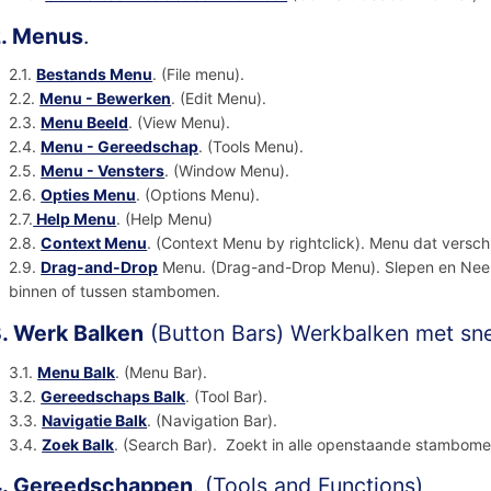
. Menus
.
2.1.
Bestands Menu
. (File menu).
2.2.
Menu - Bewerken
. (Edit Menu).
2.3.
Menu Beeld
. (View Menu).
2.4.
Menu - Gereedschap
. (Tools Menu).
2.5.
Menu - Vensters
. (Window Menu).
2.6.
Opties Menu
. (Options Menu).
2.7.
Help Menu
. (Help Menu)
2.8.
Context Menu
. (Context Menu by rightclick). Menu dat verschi
2.9.
Drag-and-Drop
Menu. (Drag-and-Drop Menu). Slepen en Neerzet
binnen of tussen stambomen.
. Werk Balken
(Button Bars) Werkbalken met sn
3.1.
Menu Balk
. (Menu Bar).
3.2.
Gereedschaps Balk
. (Tool Bar).
3.3.
Navigatie Balk
. (Navigation Bar).
3.4.
Zoek Balk
. (Search Bar). Zoekt in alle openstaande stambome
. Gereedschappen
. (Tools and Functions)