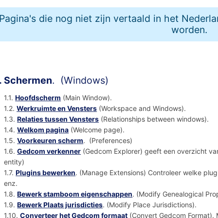
Pagina's die nog niet zijn vertaald in het Nederl
worden.
. Schermen
. (Windows)
1.1.
Hoofdscherm
(Main Window).
1.2.
Werkruimte en Vensters
(Workspace and Windows).
1.3.
Relaties tussen Vensters
(Relationships between windows).
1.4.
Welkom pagina
(Welcome page).
1.5.
Voorkeuren scherm
. (Preferences)
1.6.
Gedcom verkenner
(Gedcom Explorer) geeft een overzicht va
entity)
1.7.
Plugins bewerken
. (Manage Extensions) Controleer welke plugi
enz.
1.8.
Bewerk stamboom eigenschappen
. (Modify Genealogical Pro
1.9.
Bewerk Plaats jurisdicties
. (Modify Place Jurisdictions).
1.10.
Converteer het Gedcom formaat
(Convert Gedcom Format). M