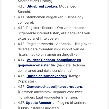
Modifications History).
4.10.
Uitgebreid zoeken
. (Advanced
Search).
4.11. Stambomen vergelijken. (Genealogy
compare).
4.12. Registers Records. Om via bestaande
uitgebreide internet lijsten, alle gegevens van
aktes ed snel in te voeren.
4.13. Register records - Appendix. Uitleg over
diverse data formaten voor import van de
lijsten, met kolomnamen en dergelijke.
4.14.
Valideer Gedcom-compliance en
gegevensconsistentie
. (Validate Gedcom
compliance and data consistency).
4.15.
Dubbelen samenvoegen
. (Merge
Duplicates).
4.16.
Gemeenschappelijke voorouders
.
(Common ancestors). Bepaald voor twee
individuen. Laat voorouder lijnen zien.
4.17.
Update Ancestris
. Plugins bijwerken.
(Plugin installer / updater).