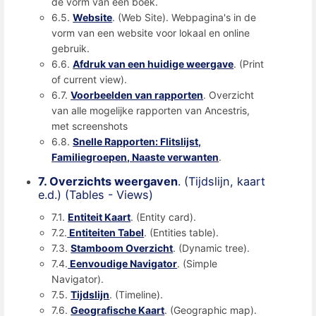
de vorm van een boek.
6.5.
Website
. (Web Site). Webpagina's in de
vorm van een website voor lokaal en online
gebruik.
6.6.
Afdruk van een huidige weergave
. (Print
of current view).
6.7.
Voorbeelden van rapporten
. Overzicht
van alle mogelijke rapporten van Ancestris,
met screenshots
6.8.
Snelle Rapporten: Flitslijst,
Familiegroepen, Naaste verwanten
.
7. Overzichts weergaven
. (Tijdslijn, kaart
e.d.) (Tables - Views)
7.1.
Entiteit Kaart
. (Entity card).
7.2.
Entiteiten Tabel
. (Entities table).
7.3.
Stamboom Overzicht
. (Dynamic tree).
7.4.
Eenvoudige Navigator
. (Simple
Navigator).
7.5.
Tijdslijn
. (Timeline).
7.6.
Geografische Kaart
. (Geographic map).