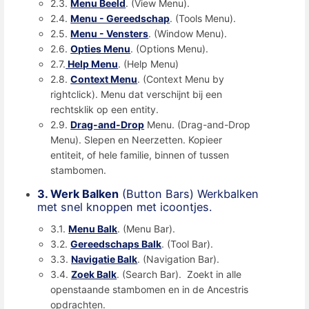
2.3.
Menu Beeld
. (View Menu).
2.4.
Menu - Gereedschap
. (Tools Menu).
2.5.
Menu - Vensters
. (Window Menu).
2.6.
Opties Menu
. (Options Menu).
2.7.
Help Menu
. (Help Menu)
2.8.
Context Menu
. (Context Menu by
rightclick). Menu dat verschijnt bij een
rechtsklik op een entity.
2.9.
Drag-and-Drop
Menu. (Drag-and-Drop
Menu). Slepen en Neerzetten. Kopieer
entiteit, of hele familie, binnen of tussen
stambomen.
3. Werk Balken
(Button Bars) Werkbalken
met snel knoppen met icoontjes.
3.1.
Menu Balk
. (Menu Bar).
3.2.
Gereedschaps Balk
. (Tool Bar).
3.3.
Navigatie Balk
. (Navigation Bar).
3.4.
Zoek Balk
. (Search Bar). Zoekt in alle
openstaande stambomen en in de Ancestris
opdrachten.