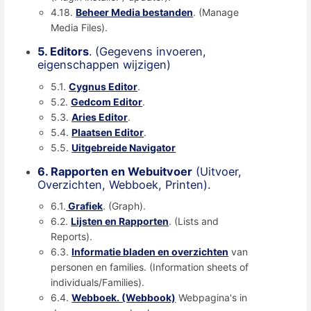
4.18.
Beheer Media bestanden
. (Manage
Media Files).
5. Editors
. (Gegevens invoeren,
eigenschappen wijzigen)
5.1.
Cygnus Editor
.
5.2.
Gedcom Editor
.
5.3.
Aries Editor
.
5.4.
Plaatsen Editor
.
5.5.
Uitgebreide Navigator
6. Rapporten en Webuitvoer
(Uitvoer,
Overzichten, Webboek, Printen).
6.1.
Grafiek
. (Graph).
6.2.
Lijsten en Rapporten
. (Lists and
Reports).
6.3.
Informatie bladen en overzichten
van
personen en families. (Information sheets of
individuals/Families).
6.4.
Webboek. (Webbook)
Webpagina's in