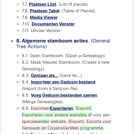
7.7.
Plaatsen Lijst
. (List of places).
7.8.
Plaatsen Tabel
. (Table of Places).
7.9.
Media Viewer
.
7.10.
Documenten Venster
.
7.11. Uitvoer Venster.
8. Algemene stamboom acties
. (General
Tree Actions)
8.1. Open Stamboom. (Open a Genealogy).
8.2. Maak Nieuwe Stamboom. (Create a new
Genealogy).
8.3.
Opslaan als...
(Save As...)
8.4.
Importeer een Gedcom bestand
.
(Import (from a Gedcom file).
8.5.
Voeg Gedcom bestanden samen
.
(Merge Genealogies).
8.6.
Exporteer
Exporteren
. (Export).
Exporteren voor andere websites of
voor een
speciale
ander
website. (Export). Exports voor
Geneweb en CousinsGenWeb.
programma.