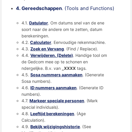
4. Gereedschappen
. (Tools and Functions)
4.1.
Datulator
. Om datums snel van de ene
soort naar de andere om te zetten, datum
berekeningen.
4.2.
Calculator
. Eenvoudige rekenmachine.
4.3.
Zoek en Vervang
. (Find / Replace).
4.4.
Verwijderen. (Delete)
. Handige tool om
de Gedcom mee op te schonen en
ndergelijke. B.v. van
_XXXX
tags.
4.5.
Sosa nummers aanmaken
. (Generate
Sosa numbers).
4.6.
ID nummers aanmaken
. (Generate ID
numbers).
4.7.
Markeer speciale personen
. (Mark
special individuals).
4.8.
Leeftijd berekeningen
. (Age
Calculation).
4.9.
Bekijk wijzigingshistorie
. (See