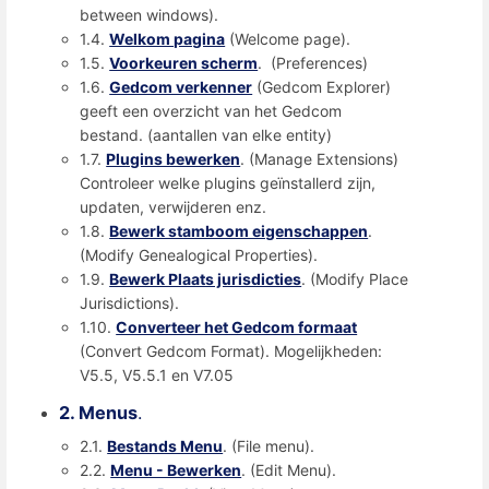
between windows).
1.4.
Welkom pagina
(Welcome page).
1.5.
Voorkeuren scherm
. (Preferences)
1.6.
Gedcom verkenner
(Gedcom Explorer)
geeft een overzicht van het Gedcom
bestand. (aantallen van elke entity)
1.7.
Plugins bewerken
. (Manage Extensions)
Controleer welke plugins geïnstallerd zijn,
updaten, verwijderen enz.
1.8.
Bewerk stamboom eigenschappen
.
(Modify Genealogical Properties).
1.9.
Bewerk Plaats jurisdicties
. (Modify Place
Jurisdictions).
1.10.
Converteer het Gedcom formaat
(Convert Gedcom Format). Mogelijkheden:
V5.5, V5.5.1 en V7.05
2. Menus
.
2.1.
Bestands Menu
. (File menu).
2.2.
Menu - Bewerken
. (Edit Menu).