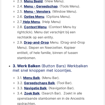
2.3.
Menu Beeld
. (View Menu).
2.4.
Menu - Gereedschap
. (Tools Menu).
2.5.
Menu - Vensters
. (Window Menu).
2.6.
Opties Menu
. (Options Menu).
2.7.
Help Menu
. (Help Menu)
2.8.
Context Menu
. (Context Menu by
rightclick). Menu dat verschijnt bij een
rechtsklik op een entity.
2.9.
Drag-and-Drop
Menu. (Drag-and-Drop
Menu). Slepen en Neerzetten. Kopieer
entiteit, of hele familie, binnen of tussen
stambomen.
3. Werk Balken
(Button Bars) Werkbalken
met snel knoppen met icoontjes.
3.1.
Menu Balk
. (Menu Bar).
3.2.
Gereedschaps Balk
. (Tool Bar).
3.3.
Navigatie Balk
. (Navigation Bar).
3.4.
Zoek Balk
. (Search Bar). Zoekt in alle
openstaande stambomen en in de Ancestris
opdrachten.