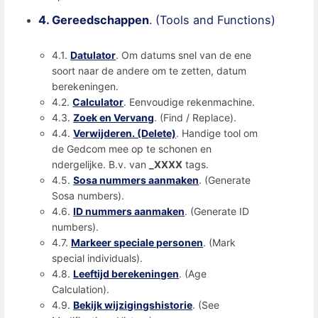
4. Gereedschappen
. (Tools and Functions)
4.1.
Datulator
. Om datums snel van de ene
soort naar de andere om te zetten, datum
berekeningen.
4.2.
Calculator
. Eenvoudige rekenmachine.
4.3.
Zoek en Vervang
. (Find / Replace).
4.4.
Verwijderen. (Delete)
. Handige tool om
de Gedcom mee op te schonen en
ndergelijke. B.v. van
_XXXX
tags.
4.5.
Sosa nummers aanmaken
. (Generate
Sosa numbers).
4.6.
ID nummers aanmaken
. (Generate ID
numbers).
4.7.
Markeer speciale personen
. (Mark
special individuals).
4.8.
Leeftijd berekeningen
. (Age
Calculation).
4.9.
Bekijk wijzigingshistorie
. (See