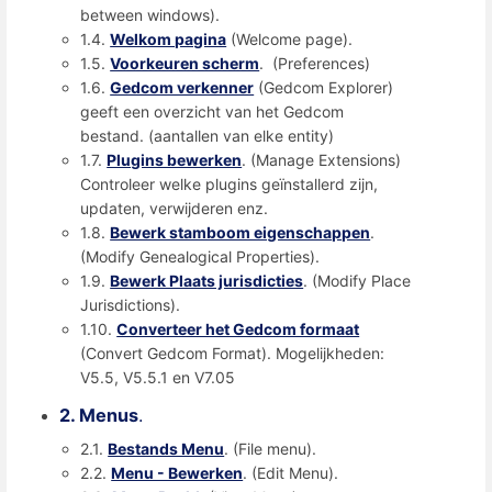
between windows).
1.4.
Welkom pagina
(Welcome page).
1.5.
Voorkeuren scherm
. (Preferences)
1.6.
Gedcom verkenner
(Gedcom Explorer)
geeft een overzicht van het Gedcom
bestand. (aantallen van elke entity)
1.7.
Plugins bewerken
. (Manage Extensions)
Controleer welke plugins geïnstallerd zijn,
updaten, verwijderen enz.
1.8.
Bewerk stamboom eigenschappen
.
(Modify Genealogical Properties).
1.9.
Bewerk Plaats jurisdicties
. (Modify Place
Jurisdictions).
1.10.
Converteer het Gedcom formaat
(Convert Gedcom Format). Mogelijkheden:
V5.5, V5.5.1 en V7.05
2. Menus
.
2.1.
Bestands Menu
. (File menu).
2.2.
Menu - Bewerken
. (Edit Menu).