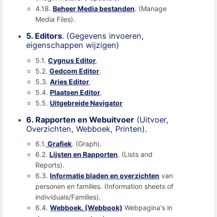
4.18.
Beheer Media bestanden
. (Manage
Media Files).
5. Editors
. (Gegevens invoeren,
eigenschappen wijzigen)
5.1.
Cygnus Editor
.
5.2.
Gedcom Editor
.
5.3.
Aries Editor
.
5.4.
Plaatsen Editor
.
5.5.
Uitgebreide Navigator
6. Rapporten en Webuitvoer
(Uitvoer,
Overzichten, Webboek, Printen).
6.1.
Grafiek
. (Graph).
6.2.
Lijsten en Rapporten
. (Lists and
Reports).
6.3.
Informatie bladen en overzichten
van
personen en families. (Information sheets of
individuals/Families).
6.4.
Webboek. (Webbook)
Webpagina's in