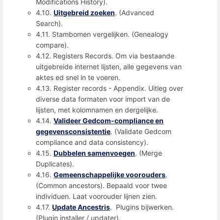
Modifications History).
4.10.
Uitgebreid zoeken
. (Advanced
Search).
4.11. Stambomen vergelijken. (Genealogy
compare).
4.12. Registers Records. Om via bestaande
uitgebreide internet lijsten, alle gegevens van
aktes ed snel in te voeren.
4.13. Register records - Appendix. Uitleg over
diverse data formaten voor import van de
lijsten, met kolomnamen en dergelijke.
4.14.
Valideer Gedcom-compliance en
gegevensconsistentie
. (Validate Gedcom
compliance and data consistency).
4.15.
Dubbelen samenvoegen
. (Merge
Duplicates).
4.16.
Gemeenschappelijke voorouders
.
(Common ancestors). Bepaald voor twee
individuen. Laat voorouder lijnen zien.
4.17.
Update Ancestris
. Plugins bijwerken.
(Plugin installer / updater).