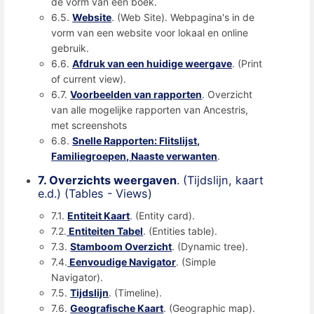
de vorm van een boek.
6.5.
Website
. (Web Site). Webpagina's in de
vorm van een website voor lokaal en online
gebruik.
6.6.
Afdruk van een huidige weergave
. (Print
of current view).
6.7.
Voorbeelden van rapporten
. Overzicht
van alle mogelijke rapporten van Ancestris,
met screenshots
6.8.
Snelle Rapporten: Flitslijst,
Familiegroepen, Naaste verwanten
.
7. Overzichts weergaven
. (Tijdslijn, kaart
e.d.) (Tables - Views)
7.1.
Entiteit Kaart
. (Entity card).
7.2.
Entiteiten Tabel
. (Entities table).
7.3.
Stamboom Overzicht
. (Dynamic tree).
7.4.
Eenvoudige Navigator
. (Simple
Navigator).
7.5.
Tijdslijn
. (Timeline).
7.6.
Geografische Kaart
. (Geographic map).