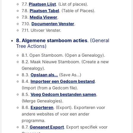
7.7.
Plaatsen Lijst
. (List of places).
7.8.
Plaatsen Tabel
. (Table of Places).
7.9.
Media Viewer
.
7.10.
Documenten Venster
.
7.11. Uitvoer Venster.
8. Algemene stamboom acties
. (General
Tree Actions)
8.1. Open Stamboom. (Open a Genealogy).
8.2. Maak Nieuwe Stamboom. (Create a new
Genealogy).
8.3.
Opslaan als...
(Save As...)
8.4.
Importeer een Gedcom bestand
.
(Import (from a Gedcom file).
8.5.
Voeg Gedcom bestanden samen
.
(Merge Genealogies).
8.6.
Exporteren
. (Export). Exporteren voor
andere websites of voor een ander
programma.
8.7.
Geneanet Export
. Export specifiek voor