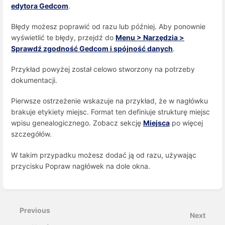
edytora Gedcom
.
Błędy możesz poprawić od razu lub później. Aby ponownie
wyświetlić te błędy, przejdź do
Menu > Narzędzia >
Sprawdź zgodność Gedcom i spójność danych
.
Przykład powyżej został celowo stworzony na potrzeby
dokumentacji.
Pierwsze ostrzeżenie wskazuje na przykład, że w nagłówku
brakuje etykiety miejsc. Format ten definiuje strukturę miejsc
wpisu genealogicznego. Zobacz sekcję
Miejsca
po więcej
szczegółów.
W takim przypadku możesz dodać ją od razu, używając
przycisku Popraw nagłówek na dole okna.
Enter
section
select
Previous
mode
Next