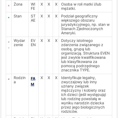
Żona
WI
X
X
X
Osoba w roli matki i/lub
FE
mężatki.
Stan
ST
X
X
X
Podział geograficzny
AE
większego obszaru
jurysdykcyjnego, np. stan w
Stanach Zjednoczonych
Ameryki.
Wydar
EV
X
X
X
Dotyczy istotnego
zenie
EN
zdarzenia związanego z
osobą, grupą lub
organizacją. Struktura EVEN
jest zwykle kwalifikowana
lub klasyfikowana za
pomocą podrzędnego
znacznika TYPE.
Rodzin
X
X
X
Identyfikuje legalny,
FA
a
zwyczajowy lub inny
M
uznany związek
mężczyzny i kobiety oraz
ich dzieci (jeśli występują)
lub rodzinę powstałą w
wyniku narodzin dziecka
przez jego biologicznych
rodziców.