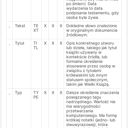
po śmierci. Data
wydarzenia to data
podpisania testamentu, gdy
osoba była żywa.
Tekst
TE
X
X
X
Dokładne słowo znalezione
XT
w oryginalnym dokumencie
źródłowym.
Tytuł
TI
X
X
X
Opis konkretnego utworu
TL
lub dzieła, takiego jak tytuł
książki używany w
kontekście źródła, lub
formalne określenie
stosowane przez osobę w
związku z tytułami
królewskimi lub innym
statusem społecznym,
takim jak Wielki Książę.
Typ
TY
X
X
X
Dalsze określenie znaczenia
PE
powiązanego tagu
nadrzędnego. Wartość nie
ma wiarygodności
przetwarzania
komputerowego. Ma formę
krótkiej notatki (jedno- lub
dwuwyrazowej), która