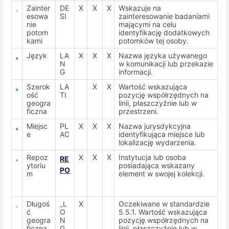
Zainter
DE
X
X
X
Wskazuje na
esowa
SI
zainteresowanie badaniami
nie
mającymi na celu
potom
identyfikację dodatkowych
kami
potomków tej osoby.
Język
LA
X
X
X
Nazwa języka używanego
N
w komunikacji lub przekazie
G
informacji.
Szerok
LA
X
X
Wartość wskazująca
ość
TI
pozycję współrzędnych na
geogra
linii, płaszczyźnie lub w
ficzna
przestrzeni.
Miejsc
PL
X
X
X
Nazwa jurysdykcyjna
e
AC
identyfikująca miejsce lub
lokalizację wydarzenia.
Repoz
X
X
X
Instytucja lub osoba
RE
ytoriu
posiadająca wskazany
PO
m
element w swojej kolekcji.
Długoś
_L
X
Oczekiwane w standardzie
ć
O
5.5.1. Wartość wskazująca
geogra
N
pozycję współrzędnych na
ficzna
G
linii, płaszczyźnie lub w