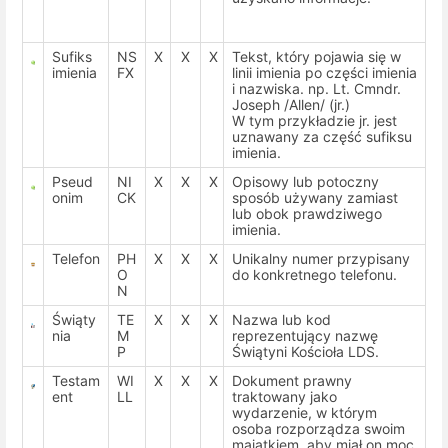
Sufiks
NS
X
X
X
Tekst, który pojawia się w
imienia
FX
linii imienia po części imienia
i nazwiska. np. Lt. Cmndr.
Joseph /Allen/ (jr.)
W tym przykładzie jr. jest
uznawany za część sufiksu
imienia.
Pseud
NI
X
X
X
Opisowy lub potoczny
onim
CK
sposób używany zamiast
lub obok prawdziwego
imienia.
Telefon
PH
X
X
X
Unikalny numer przypisany
O
do konkretnego telefonu.
N
Świąty
TE
X
X
X
Nazwa lub kod
nia
M
reprezentujący nazwę
P
Świątyni Kościoła LDS.
Testam
WI
X
X
X
Dokument prawny
ent
LL
traktowany jako
wydarzenie, w którym
osoba rozporządza swoim
majątkiem, aby miał on moc