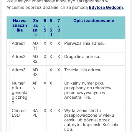
Wiele innych znaczników może być zarządzanych w
Ancestris poprzez dodanie ich za pomocą
Edytora Gedcom
.
Nazwa
Zn
5
5
7
Opis i zastosowanie
znaczn
ac
.
.
.
ika
zni
5
5
0
k
.1
Adres1
AD
X
X
X
Pierwsza linia adresu.
R1
Adres2
AD
X
X
X
Druga linia adresu.
R2
Adres3
AD
X
X
Trzecia linia adresu.
R3
Numer
AF
X
X
Unikalny numer pliku
pliku
N
przypisany do rekordów
genealo
przechowywanych w
giczneg
Ancestral File.
o
Chrzest
BA
X
X
X
Wydarzenie chrztu
LSD
PL
przeprowadzone w wieku
ośmiu lub później przez
autorytet kapłański Kościoła
LDS.