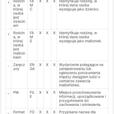
Rodzin
FA
X
X
X
Identyfikuje rodzinę, w
a, w
M
której dana osoba
której
C
występuje jako dziecko.
osoba
jest
dziecki
em
Rodzin
FA
X
X
X
Identyfikuje rodzinę, w
a, w
M
której dana osoba
której
S
występuje jako małżonek.
osoba
jest
małżon
kiem
Zaręcz
EN
X
X
X
Wydarzenie polegające na
yny
GA
zarejestrowaniu lub
ogłoszeniu porozumienia
między dwojgiem ludzi o
zamiarze zawarcia
małżeństwa.
Plik
FIL
X
X
X
Miejsce przechowywania
E
informacji, uporządkowane i
przygotowane do
zachowania i odniesienia.
Format
FO
X
X
X
Przypisana nazwa dla