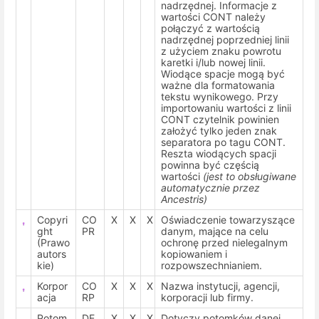
nadrzędnej. Informacje z
wartości CONT należy
połączyć z wartością
nadrzędnej poprzedniej linii
z użyciem znaku powrotu
karetki i/lub nowej linii.
Wiodące spacje mogą być
ważne dla formatowania
tekstu wynikowego. Przy
importowaniu wartości z linii
CONT czytelnik powinien
założyć tylko jeden znak
separatora po tagu CONT.
Reszta wiodących spacji
powinna być częścią
wartości
(jest to obsługiwane
automatycznie przez
Ancestris)
Copyri
CO
X
X
X
Oświadczenie towarzyszące
ght
PR
danym, mające na celu
(Prawo
ochronę przed nielegalnym
autors
kopiowaniem i
kie)
rozpowszechnianiem.
Korpor
CO
X
X
X
Nazwa instytucji, agencji,
acja
RP
korporacji lub firmy.
Potom
DE
X
X
X
Dotyczy potomków danej