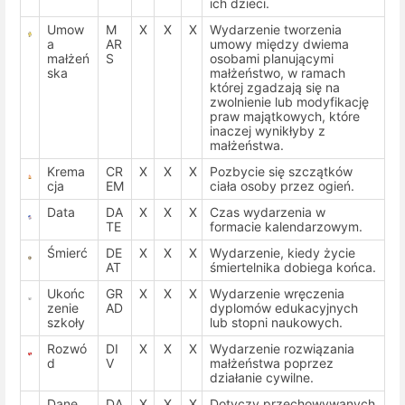
ich dzieci.
Umow
M
X
X
X
Wydarzenie tworzenia
a
AR
umowy między dwiema
małżeń
S
osobami planującymi
ska
małżeństwo, w ramach
której zgadzają się na
zwolnienie lub modyfikację
praw majątkowych, które
inaczej wynikłyby z
małżeństwa.
Krema
CR
X
X
X
Pozbycie się szczątków
cja
EM
ciała osoby przez ogień.
Data
DA
X
X
X
Czas wydarzenia w
TE
formacie kalendarzowym.
Śmierć
DE
X
X
X
Wydarzenie, kiedy życie
AT
śmiertelnika dobiega końca.
Ukońc
GR
X
X
X
Wydarzenie wręczenia
zenie
AD
dyplomów edukacyjnych
szkoły
lub stopni naukowych.
Rozwó
DI
X
X
X
Wydarzenie rozwiązania
d
V
małżeństwa poprzez
działanie cywilne.
Dane
DA
X
X
X
Dotyczy przechowywanych