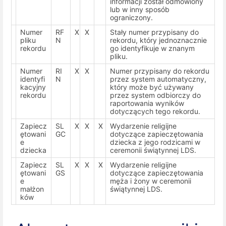
informacji został odmówiony
lub w inny sposób
ograniczony.
Numer
RF
X
X
Stały numer przypisany do
pliku
N
rekordu, który jednoznacznie
rekordu
go identyfikuje w znanym
pliku.
Numer
RI
X
X
Numer przypisany do rekordu
identyfi
N
przez system automatyczny,
kacyjny
który może być używany
rekordu
przez system odbiorczy do
raportowania wyników
dotyczących tego rekordu.
Zapiecz
SL
X
X
X
Wydarzenie religijne
ętowani
GC
dotyczące zapieczętowania
e
dziecka z jego rodzicami w
dziecka
ceremonii świątynnej LDS.
Zapiecz
SL
X
X
X
Wydarzenie religijne
ętowani
GS
dotyczące zapieczętowania
e
męża i żony w ceremonii
małżon
świątynnej LDS.
ków