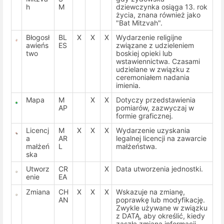
h
M
dziewczynka osiąga 13. rok
życia, znana również jako
"Bat Mitzvah".
Błogosł
BL
X
X
X
Wydarzenie religijne
awieńs
ES
związane z udzieleniem
two
boskiej opieki lub
wstawiennictwa. Czasami
udzielane w związku z
ceremoniałem nadania
imienia.
Mapa
M
X
X
Dotyczy przedstawienia
AP
pomiarów, zazwyczaj w
formie graficznej.
Licencj
M
X
X
X
Wydarzenie uzyskania
a
AR
legalnej licencji na zawarcie
małżeń
L
małżeństwa.
ska
Utworz
CR
X
Data utworzenia jednostki.
enie
EA
Zmiana
CH
X
X
X
Wskazuje na zmianę,
AN
poprawkę lub modyfikację.
Zwykle używane w związku
z DATĄ, aby określić, kiedy
zaszła zmiana informacji