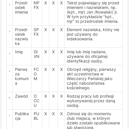
Przedr
NP
X
X
X
Tekst pojawiający się przed
ostek
FX
imieniem i nazwiskiem, np.
imienia
(kpt., mjr) Jan /Kowalski/ jr.
W tym przykładzie "kpt.,
mjr" to przedrostek imienia.
Przedr
SP
X
X
X
Element nazwiska, który nie
ostek
FX
jest używany do
nazwis
indeksowania.
ka
Imię
GI
X
X
X
Imię lub imię nadane,
VN
używane do oficjalnej
identyfikacji osoby.
Pierws
FC
X
X
X
Obrzęd religijny, pierwszy
za
O
akt uczestnictwa w
komuni
M
Wieczerzy Pańskiej jako
a
część nabożeństwa
kościelnego.
Zawód
O
X
X
X
Rodzaj pracy lub profesji
CC
wykonywanej przez daną
U
osobę.
Publika
PU
X
X
X
Odnosi się do momentu
cja
BL
i/lub miejsca, w którym
dzieło zostało opublikowane
lub stworzone.