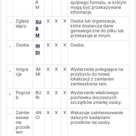
R
spójnego formatu, w którym
M
mogą być przekazywane
informacje.
Zgłasz
X
X
X
Osoba lub organizacja,
SU
ający
która dostarcza dane
B
genealogiczne do pliku lub
M
przekazuje je innym.
Osoba
X
X
X
Osoba.
IN
DI
Imigra
IM
X
X
X
Wydarzenie polegające na
cja
MI
przybyciu do nowej
lokalizacji z zamiarem
zamieszkania tam.
Pogrze
BU
X
X
X
Wydarzenie właściwego
b
RI
pochówku doczesnych
szczątków zmarłej osoby.
Zainter
AN
X
X
X
Wskazuje zainteresowanie
esowa
CI
dalszymi badaniami
nie
przodków tej osoby.
przodk
iem