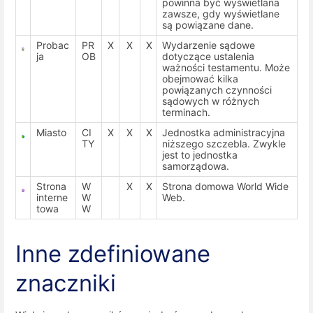
powinna być wyświetlana
zawsze, gdy wyświetlane
są powiązane dane.
Probac
PR
X
X
X
Wydarzenie sądowe
ja
OB
dotyczące ustalenia
ważności testamentu. Może
obejmować kilka
powiązanych czynności
sądowych w różnych
terminach.
Miasto
CI
X
X
X
Jednostka administracyjna
TY
niższego szczebla. Zwykle
jest to jednostka
samorządowa.
Strona
W
X
X
Strona domowa World Wide
interne
W
Web.
towa
W
Inne zdefiniowane
znaczniki