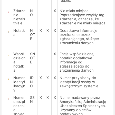
rodzic.
Zdarze
N
X
Nie miało miejsca.
nie
O
Poprzedzające zwykły tag
niezais
zdarzenia, oznacza, że
tniałe
zdarzenie nie miało miejsca.
Notatk
N
X
X
X
Dodatkowe informacje
a
OT
przekazane przez
E
zgłaszającego, służące
zrozumieniu danych.
Współ
SN
X
Encja współdzielonej
dzielon
OT
notatki: dodatkowe
a
E
informacje od
notatk
zgłaszającego do
a
zrozumienia danych.
Numer
ID
X
X
X
Numer przypisany do
identyf
N
identyfikacji osoby w
ikacyjn
O
zewnętrznym systemie.
y
Numer
SS
X
X
X
Numer nadawany przez
ubezpi
N
Amerykańską Administrację
eczeni
Ubezpieczeń Społecznych.
a
Używany do celów
społec
podatkowych.