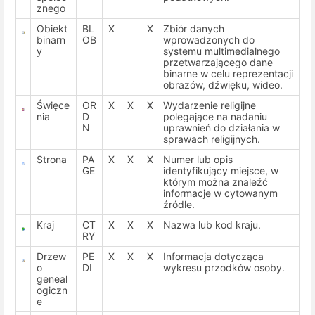
znego
Obiekt
BL
X
X
Zbiór danych
binarn
OB
wprowadzonych do
y
systemu multimedialnego
przetwarzającego dane
binarne w celu reprezentacji
obrazów, dźwięku, wideo.
Święce
OR
X
X
X
Wydarzenie religijne
nia
D
polegające na nadaniu
N
uprawnień do działania w
sprawach religijnych.
Strona
PA
X
X
X
Numer lub opis
GE
identyfikujący miejsce, w
którym można znaleźć
informacje w cytowanym
źródle.
Kraj
CT
X
X
X
Nazwa lub kod kraju.
RY
Drzew
PE
X
X
X
Informacja dotycząca
o
DI
wykresu przodków osoby.
geneal
ogiczn
e