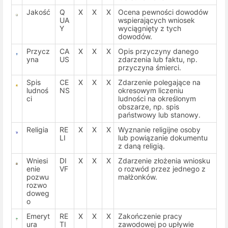
Jakość
Q
X
X
X
Ocena pewności dowodów
UA
wspierających wniosek
Y
wyciągnięty z tych
dowodów.
Przycz
CA
X
X
X
Opis przyczyny danego
yna
US
zdarzenia lub faktu, np.
przyczyna śmierci.
Spis
CE
X
X
X
Zdarzenie polegające na
ludnoś
NS
okresowym liczeniu
ci
ludności na określonym
obszarze, np. spis
państwowy lub stanowy.
Religia
RE
X
X
X
Wyznanie religijne osoby
LI
lub powiązanie dokumentu
z daną religią.
Wniesi
DI
X
X
X
Zdarzenie złożenia wniosku
enie
VF
o rozwód przez jednego z
pozwu
małżonków.
rozwo
doweg
o
Emeryt
RE
X
X
X
Zakończenie pracy
ura
TI
zawodowej po upływie