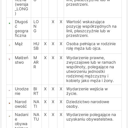
(wersja
przestrzeni.
_LONG
)
Długoś
LO
X
X
Wartość wskazująca
ć
N
pozycję współrzędnych na
geogra
G
linii, płaszczyźnie lub w
ficzna
przestrzeni.
Mąż
HU
X
X
X
Osoba pełniąca w rodzinie
SB
rolę męża lub ojca.
Małżeń
M
X
X
X
Wydarzenie prawne,
stwo
AR
zwyczajowe lub w ramach
R
wspólnoty, polegające na
utworzeniu jednostki
rodzinnej mężczyzny i
kobiety jako męża i żony.
Urodze
BI
X
X
X
Wydarzenie wejścia w
nie
RT
życie.
Narod
NA
X
X
X
Dziedzictwo narodowe
owość
TI
osoby.
Nadani
NA
X
X
X
Wydarzenie polegające na
e
TU
uzyskaniu obywatelstwa.
obywa