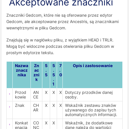
Akceptowane znaczniki
Znaczniki Gedcom, które nie są oferowane przez edytor
Gedcom, ale akceptowane przez Ancestris, są znacznikami
wewnętrznymi w pliku Gedcom.
Znajdują się w nagłówku pliku, z wyjątkiem HEAD i TRLR.
Mogą być widoczne podczas otwierania pliku Gedcom w
prostym edytorze tekstu.
Nazwa
Zn
5
5
7
Opis i zastosowanie
znacz
ac
.
.
.
nika
zni
5
5
0
k
.
1
Przod
AN
X
X
X
Dotyczy przodków danej
kowie
CE
osoby.
Znak
CH
X
X
X
Wskaźnik zestawu znaków
AR
używanego do zapisu tych
automatycznych informacji.
Konkat
CO
X
X
Wskaźnik, że dodatkowe
enacja
NC
dane należą do wartości