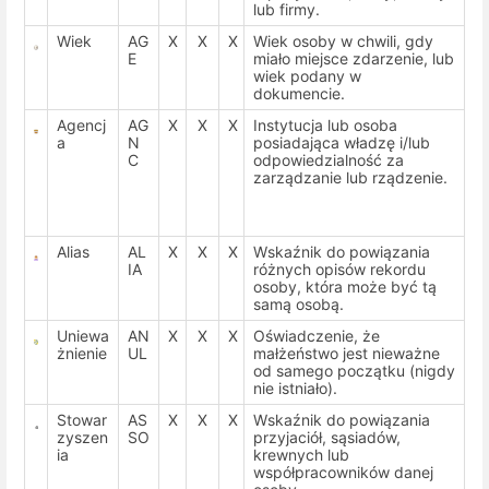
lub firmy.
Wiek
AG
X
X
X
Wiek osoby w chwili, gdy
E
miało miejsce zdarzenie, lub
wiek podany w
dokumencie.
Agencj
AG
X
X
X
Instytucja lub osoba
a
N
posiadająca władzę i/lub
C
odpowiedzialność za
zarządzanie lub rządzenie.
Alias
AL
X
X
X
Wskaźnik do powiązania
IA
różnych opisów rekordu
osoby, która może być tą
samą osobą.
Uniewa
AN
X
X
X
Oświadczenie, że
żnienie
UL
małżeństwo jest nieważne
od samego początku (nigdy
nie istniało).
Stowar
AS
X
X
X
Wskaźnik do powiązania
zyszen
SO
przyjaciół, sąsiadów,
ia
krewnych lub
współpracowników danej