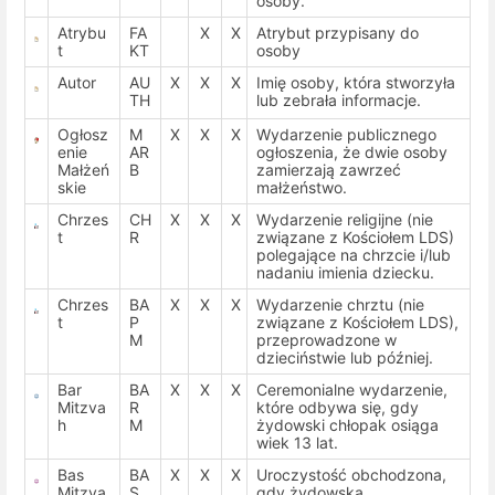
osoby.
Atrybu
FA
X
X
Atrybut przypisany do
t
KT
osoby
Autor
AU
X
X
X
Imię osoby, która stworzyła
TH
lub zebrała informacje.
Ogłosz
M
X
X
X
Wydarzenie publicznego
enie
AR
ogłoszenia, że dwie osoby
Małżeń
B
zamierzają zawrzeć
skie
małżeństwo.
Chrzes
CH
X
X
X
Wydarzenie religijne (nie
t
R
związane z Kościołem LDS)
polegające na chrzcie i/lub
nadaniu imienia dziecku.
Chrzes
BA
X
X
X
Wydarzenie chrztu (nie
t
P
związane z Kościołem LDS),
M
przeprowadzone w
dzieciństwie lub później.
Bar
BA
X
X
X
Ceremonialne wydarzenie,
Mitzva
R
które odbywa się, gdy
h
M
żydowski chłopak osiąga
wiek 13 lat.
Bas
BA
X
X
X
Uroczystość obchodzona,
Mitzva
S
gdy żydowska