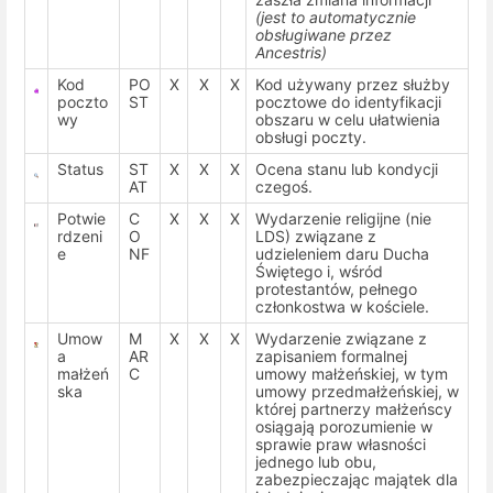
(jest to automatycznie
obsługiwane przez
Ancestris)
Kod
PO
X
X
X
Kod używany przez służby
poczto
ST
pocztowe do identyfikacji
wy
obszaru w celu ułatwienia
obsługi poczty.
Status
ST
X
X
X
Ocena stanu lub kondycji
AT
czegoś.
Potwie
C
X
X
X
Wydarzenie religijne (nie
rdzeni
O
LDS) związane z
e
NF
udzieleniem daru Ducha
Świętego i, wśród
protestantów, pełnego
członkostwa w kościele.
Umow
M
X
X
X
Wydarzenie związane z
a
AR
zapisaniem formalnej
małżeń
C
umowy małżeńskiej, w tym
ska
umowy przedmałżeńskiej, w
której partnerzy małżeńscy
osiągają porozumienie w
sprawie praw własności
jednego lub obu,
zabezpieczając majątek dla