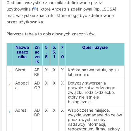
Gedcom, wszystkie znaczniki zdefiniowane przez
użytkownika (
), które Ancestris zdefiniował (np. _SOSA),
oraz wszystkie znaczniki, które mogą być zdefiniowane
przez użytkownika.
Pierwsza tabela to opis głównych znaczników.
Nazwa
Zn
5
5.
7
Opis i użycie
znacz
ac
.
5.
.
nika
zn
5
1
0
ik
Skrót
AB
X
X
X
Krótka nazwa tytułu, opisu
BR
lub imienia.
Adopcj
AD
X
X
X
Dotyczy stworzenia
a
OP
prawnie zatwierdzonego
związku rodzic-dziecko,
który nie istnieje
biologicznie.
Adres
AD
X
X
X
Współczesne miejsce,
DR
zwykle wymagane do celów
pocztowych, osoby,
nadawcy informacji,
repozytorium, firmy, szkoły