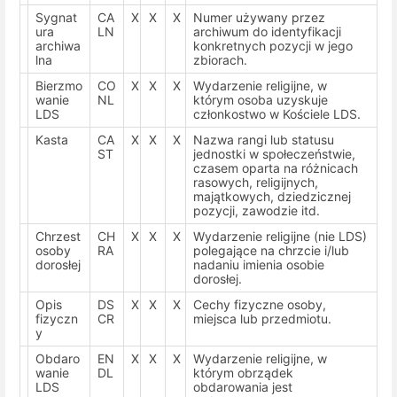
Sygnat
CA
X
X
X
Numer używany przez
ura
LN
archiwum do identyfikacji
archiwa
konkretnych pozycji w jego
lna
zbiorach.
Bierzmo
CO
X
X
X
Wydarzenie religijne, w
wanie
NL
którym osoba uzyskuje
LDS
członkostwo w Kościele LDS.
Kasta
CA
X
X
X
Nazwa rangi lub statusu
ST
jednostki w społeczeństwie,
czasem oparta na różnicach
rasowych, religijnych,
majątkowych, dziedzicznej
pozycji, zawodzie itd.
Chrzest
CH
X
X
X
Wydarzenie religijne (nie LDS)
osoby
RA
polegające na chrzcie i/lub
dorosłej
nadaniu imienia osobie
dorosłej.
Opis
DS
X
X
X
Cechy fizyczne osoby,
fizyczn
CR
miejsca lub przedmiotu.
y
Obdaro
EN
X
X
X
Wydarzenie religijne, w
wanie
DL
którym obrządek
LDS
obdarowania jest