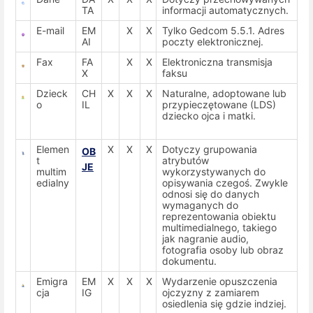
TA
informacji automatycznych.
E-mail
EM
X
X
Tylko Gedcom 5.5.1. Adres
AI
poczty elektronicznej.
Fax
FA
X
X
Elektroniczna transmisja
X
faksu
Dzieck
CH
X
X
X
Naturalne, adoptowane lub
o
IL
przypieczętowane (LDS)
dziecko ojca i matki.
Elemen
X
X
X
Dotyczy grupowania
OB
t
atrybutów
JE
multim
wykorzystywanych do
edialny
opisywania czegoś. Zwykle
odnosi się do danych
wymaganych do
reprezentowania obiektu
multimedialnego, takiego
jak nagranie audio,
fotografia osoby lub obraz
dokumentu.
Emigra
EM
X
X
X
Wydarzenie opuszczenia
cja
IG
ojczyzny z zamiarem
osiedlenia się gdzie indziej.