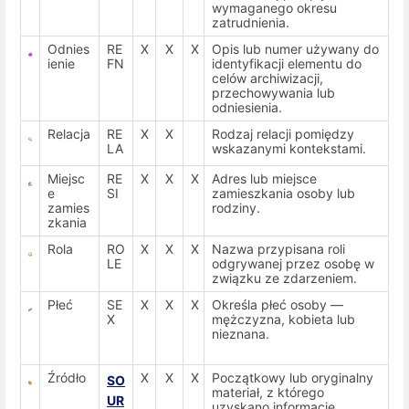
wymaganego okresu
zatrudnienia.
Odnies
RE
X
X
X
Opis lub numer używany do
ienie
FN
identyfikacji elementu do
celów archiwizacji,
przechowywania lub
odniesienia.
Relacja
RE
X
X
Rodzaj relacji pomiędzy
LA
wskazanymi kontekstami.
Miejsc
RE
X
X
X
Adres lub miejsce
e
SI
zamieszkania osoby lub
zamies
rodziny.
zkania
Rola
RO
X
X
X
Nazwa przypisana roli
LE
odgrywanej przez osobę w
związku ze zdarzeniem.
Płeć
SE
X
X
X
Określa płeć osoby —
X
mężczyzna, kobieta lub
nieznana.
Źródło
X
X
X
Początkowy lub oryginalny
SO
materiał, z którego
UR
uzyskano informacje.