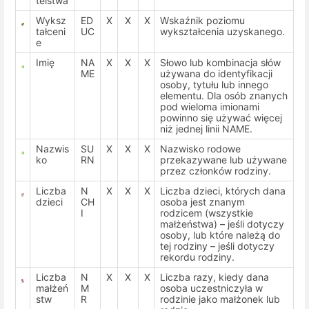
telstwa
Wyksz
ED
X
X
X
Wskaźnik poziomu
tałceni
UC
wykształcenia uzyskanego.
e
Imię
NA
X
X
X
Słowo lub kombinacja słów
ME
używana do identyfikacji
osoby, tytułu lub innego
elementu. Dla osób znanych
pod wieloma imionami
powinno się używać więcej
niż jednej linii NAME.
Nazwis
SU
X
X
X
Nazwisko rodowe
ko
RN
przekazywane lub używane
przez członków rodziny.
Liczba
N
X
X
X
Liczba dzieci, których dana
dzieci
CH
osoba jest znanym
I
rodzicem (wszystkie
małżeństwa) – jeśli dotyczy
osoby, lub które należą do
tej rodziny – jeśli dotyczy
rekordu rodziny.
Liczba
N
X
X
X
Liczba razy, kiedy dana
małżeń
M
osoba uczestniczyła w
stw
R
rodzinie jako małżonek lub