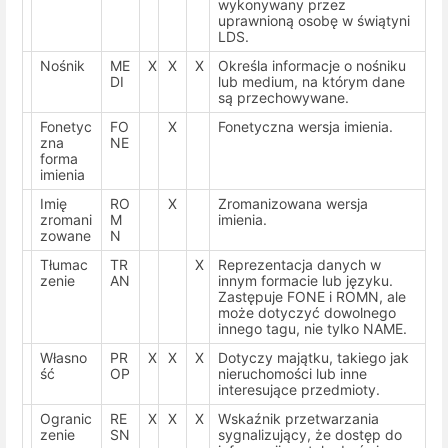
wykonywany przez
uprawnioną osobę w świątyni
LDS.
Nośnik
ME
X
X
X
Określa informacje o nośniku
DI
lub medium, na którym dane
są przechowywane.
Fonetyc
FO
X
Fonetyczna wersja imienia.
zna
NE
forma
imienia
Imię
RO
X
Zromanizowana wersja
zromani
M
imienia.
zowane
N
Tłumac
TR
X
Reprezentacja danych w
zenie
AN
innym formacie lub języku.
Zastępuje FONE i ROMN, ale
może dotyczyć dowolnego
innego tagu, nie tylko NAME.
Własno
PR
X
X
X
Dotyczy majątku, takiego jak
ść
OP
nieruchomości lub inne
interesujące przedmioty.
Ogranic
RE
X
X
X
Wskaźnik przetwarzania
zenie
SN
sygnalizujący, że dostęp do