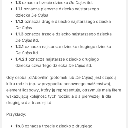
1.3
oznacza trzecie dziecko
De Cujus
itd.
1.1.1
oznacza pierwsze dziecko najstarszego
dziecka
De Cujus
1.1.2
oznacza drugie dziecko najstarszego dziecka
De Cujus
1.1.3
oznacza trzecie dziecko najstarszego dziecka
De Cujus
itd.
1.2.1
oznacza najstarsze dziecko drugiego dziecka
De Cujus
itd.
1.4.2.1
oznacza najstarsze dziecko drugiego
dziecka czwartego dziecka
De Cujus
itd.
Gdy osoba „d'Aboville” (potomek lub
De Cujus
) jest częścią
kilku rodzin (np. w przypadku ponownego małżeństwa),
element liczbowy, który ją reprezentuje, otrzymuje małą literę
wskazującą kolejność tych rodzin:
a
dla pierwszej,
b
dla
drugiej,
c
dla trzeciej itd.
Przykłady:
1b.3
oznacza trzecie dziecko z drugiego