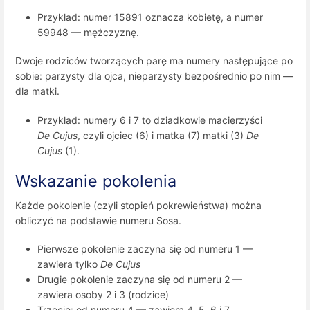
Przykład: numer 15891 oznacza kobietę, a numer
59948 — mężczyznę.
Dwoje rodziców tworzących parę ma numery następujące po
sobie: parzysty dla ojca, nieparzysty bezpośrednio po nim —
dla matki.
Przykład: numery 6 i 7 to dziadkowie macierzyści
De Cujus
, czyli ojciec (6) i matka (7) matki (3)
De
Cujus
(1).
Wskazanie pokolenia
Każde pokolenie (czyli stopień pokrewieństwa) można
obliczyć na podstawie numeru Sosa.
Pierwsze pokolenie zaczyna się od numeru 1 —
zawiera tylko
De Cujus
Drugie pokolenie zaczyna się od numeru 2 —
zawiera osoby 2 i 3 (rodzice)
Trzecie: od numeru 4 — zawiera 4, 5, 6 i 7