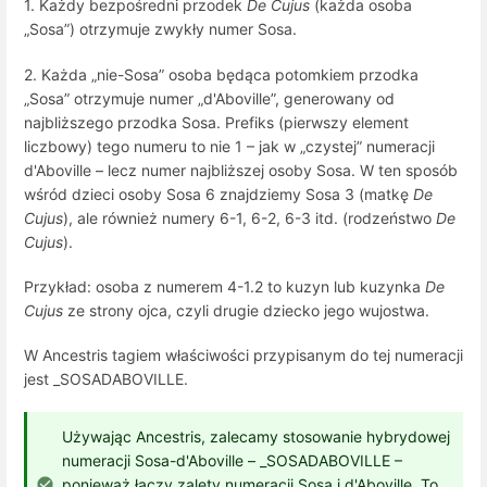
1. Każdy bezpośredni przodek
De Cujus
(każda osoba
„Sosa”) otrzymuje zwykły numer Sosa.
2. Każda „nie-Sosa” osoba będąca potomkiem przodka
„Sosa” otrzymuje numer „d'Aboville”, generowany od
najbliższego przodka Sosa. Prefiks (pierwszy element
liczbowy) tego numeru to nie 1 – jak w „czystej” numeracji
d'Aboville – lecz numer najbliższej osoby Sosa. W ten sposób
wśród dzieci osoby Sosa 6 znajdziemy Sosa 3 (matkę
De
Cujus
), ale również numery 6-1, 6-2, 6-3 itd. (rodzeństwo
De
Cujus
).
Przykład: osoba z numerem 4-1.2 to kuzyn lub kuzynka
De
Cujus
ze strony ojca, czyli drugie dziecko jego wujostwa.
W Ancestris tagiem właściwości przypisanym do tej numeracji
jest _SOSADABOVILLE.
Używając Ancestris, zalecamy stosowanie hybrydowej
numeracji Sosa-d'Aboville – _SOSADABOVILLE –
ponieważ łączy zalety numeracji Sosa i d'Aboville. To