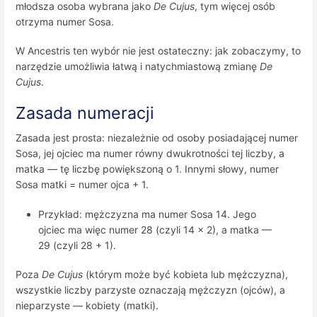
młodsza osoba wybrana jako
De Cujus
, tym więcej osób
otrzyma numer Sosa.
W Ancestris ten wybór nie jest ostateczny: jak zobaczymy, to
narzędzie umożliwia łatwą i natychmiastową zmianę
De
Cujus
.
Zasada numeracji
Zasada jest prosta: niezależnie od osoby posiadającej numer
Sosa, jej ojciec ma numer równy dwukrotności tej liczby, a
matka — tę liczbę powiększoną o 1. Innymi słowy, numer
Sosa matki = numer ojca + 1.
Przykład: mężczyzna ma numer Sosa 14. Jego
ojciec ma więc numer 28 (czyli 14 × 2), a matka —
29 (czyli 28 + 1).
Poza
De Cujus
(którym może być kobieta lub mężczyzna),
wszystkie liczby parzyste oznaczają mężczyzn (ojców), a
nieparzyste — kobiety (matki).