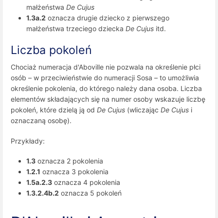
małżeństwa
De Cujus
1.3a.2
oznacza drugie dziecko z pierwszego
małżeństwa trzeciego dziecka
De Cujus
itd.
Liczba pokoleń
Chociaż numeracja d'Aboville nie pozwala na określenie płci
osób – w przeciwieństwie do numeracji Sosa – to umożliwia
określenie pokolenia, do którego należy dana osoba. Liczba
elementów składających się na numer osoby wskazuje liczbę
pokoleń, które dzielą ją od
De Cujus
(wliczając
De Cujus
i
oznaczaną osobę).
Przykłady:
1.3
oznacza 2 pokolenia
1.2.1
oznacza 3 pokolenia
1.5a.2.3
oznacza 4 pokolenia
1.3.2.4b.2
oznacza 5 pokoleń