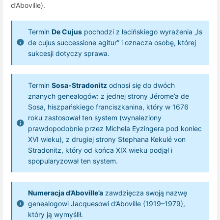
d’Aboville).
Termin
De Cujus
pochodzi z łacińskiego wyrażenia „Is
de cujus successione agitur” i oznacza osobę, której
sukcesji dotyczy sprawa.
Termin
Sosa-Stradonitz
odnosi się do dwóch
znanych genealogów: z jednej strony Jérome’a de
Sosa, hiszpańskiego franciszkanina, który w 1676
roku zastosował ten system (wynaleziony
prawdopodobnie przez Michela Eyzingera pod koniec
XVI wieku), z drugiej strony Stephana Kekulé von
Stradonitz, który od końca XIX wieku podjął i
spopularyzował ten system.
Numeracja d’Aboville’a
zawdzięcza swoją nazwę
genealogowi Jacquesowi d’Aboville (1919–1979),
który ją wymyślił.