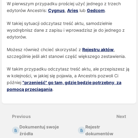
W pierwszym przypadku prościej użyć jednego z trzech
edytorów Ancestris:
Cygnus
,
Aries
lub
Gedcom
.
W takiej sytuacji odczytasz treść aktu, samodzielnie
wyodrębnisz dane z zapisu i wprowadzisz je do jednego z
edytorów.
Możesz również chcieć skorzystać z
Rejestru aktów
,
szczególnie jeśli akt stanowi część większego zestawienia.
W takim przypadku odczytasz treść aktu, ale przepiszesz ją
w kolejności, w jakiej się pojawia, a Ancestris pozwoli Ci
później
"przenieść" go tam, gdzie będzie potrzebny, za
pomocą przeciągania
.
Enter
section
select
Previous
Next
mode
Dokumentuj swoje
Rejestr
źródła
dokumentów