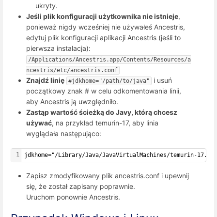
ukryty.
Jeśli plik konfiguracji użytkownika nie istnieje
,
ponieważ nigdy wcześniej nie używałeś Ancestris,
edytuj plik konfiguracji aplikacji Ancestris (jeśli to
pierwsza instalacja):
/Applications/Ancestris.app/Contents/Resources/a
ncestris/etc/ancestris.conf
Znajdź linię
i usuń
#jdkhome="/path/to/java"
początkowy znak # w celu odkomentowania linii,
aby Ancestris ją uwzględniło.
Zastąp wartość ścieżką do Javy, którą chcesz
używać
, na przykład temurin-17, aby linia
wyglądała następująco:
1
jdkhome="/Library/Java/JavaVirtualMachines/temurin-17.jd
Zapisz zmodyfikowany plik ancestris.conf i upewnij
się, że został zapisany poprawnie.
Uruchom ponownie Ancestris.