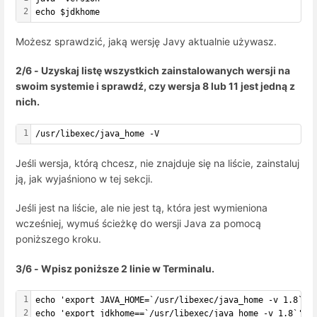
2
echo $jdkhome
Możesz sprawdzić, jaką wersję Javy aktualnie używasz.
2/6 - Uzyskaj listę wszystkich zainstalowanych wersji na
swoim systemie i sprawdź, czy wersja 8 lub 11 jest jedną z
nich.
1
/usr/libexec/java_home -V
Jeśli wersja, którą chcesz, nie znajduje się na liście, zainstaluj
ją, jak wyjaśniono w tej sekcji.
Jeśli jest na liście, ale nie jest tą, która jest wymieniona
wcześniej, wymuś ścieżkę do wersji Java za pomocą
poniższego kroku.
3/6 - Wpisz poniższe 2 linie w Terminalu.
1
echo 'export JAVA_HOME=`/usr/libexec/java_home -v 1.8`' 
2
echo 'export jdkhome==`/usr/libexec/java_home -v 1.8`' >