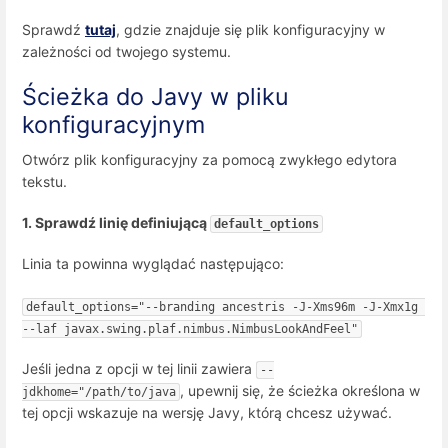
Sprawdź
tutaj
, gdzie znajduje się plik konfiguracyjny w
zależności od twojego systemu.
Ścieżka do Javy w pliku
konfiguracyjnym
Otwórz plik konfiguracyjny za pomocą zwykłego edytora
tekstu.
1. Sprawdź linię definiującą
default_options
Linia ta powinna wyglądać następująco:
default_options="--branding ancestris -J-Xms96m -J-Xmx1g 
--laf javax.swing.plaf.nimbus.NimbusLookAndFeel"
Jeśli jedna z opcji w tej linii zawiera
--
, upewnij się, że ścieżka określona w
jdkhome="/path/to/java
tej opcji wskazuje na wersję Javy, którą chcesz używać.