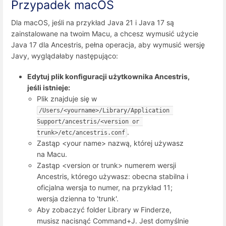
Przypadek macOS
Dla macOS, jeśli na przykład Java 21 i Java 17 są
zainstalowane na twoim Macu, a chcesz wymusić użycie
Java 17 dla Ancestris, pełna operacja, aby wymusić wersję
Javy, wyglądałaby następująco:
Edytuj plik konfiguracji użytkownika Ancestris,
jeśli istnieje:
Plik znajduje się w
/Users/<yourname>/Library/Application 
Support/ancestris/<version or 
.
trunk>/etc/ancestris.conf
Zastąp <your name> nazwą, której używasz
na Macu.
Zastąp <version or trunk> numerem wersji
Ancestris, którego używasz: obecna stabilna i
oficjalna wersja to numer, na przykład 11;
wersja dzienna to 'trunk'.
Aby zobaczyć folder Library w Finderze,
musisz nacisnąć Command+J. Jest domyślnie