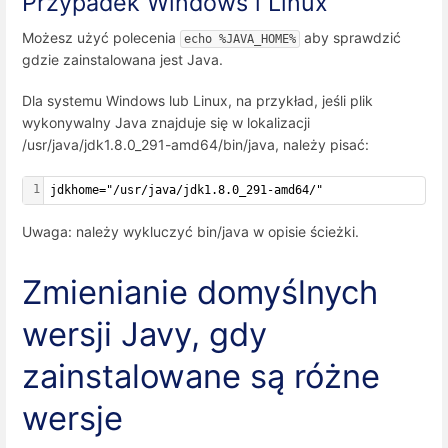
Przypadek Windows i Linux
Możesz użyć polecenia
aby sprawdzić
echo %JAVA_HOME%
gdzie zainstalowana jest Java.
Dla systemu Windows lub Linux, na przykład, jeśli plik
wykonywalny Java znajduje się w lokalizacji
/usr/java/jdk1.8.0_291-amd64/bin/java, należy pisać:
1
jdkhome="/usr/java/jdk1.8.0_291-amd64/"
Uwaga: należy wykluczyć bin/java w opisie ścieżki.
Zmienianie domyślnych
wersji Javy, gdy
zainstalowane są różne
wersje