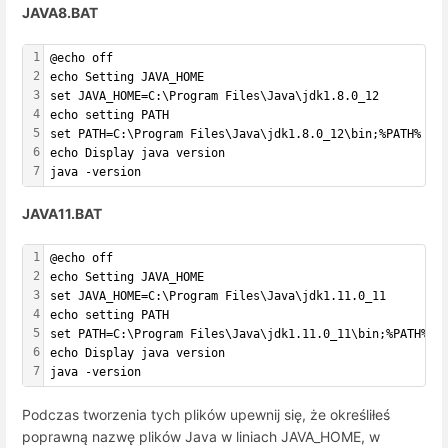
JAVA8.BAT
1
@echo off
2
echo Setting JAVA_HOME
3
set JAVA_HOME=C:\Program Files\Java\jdk1.8.0_12
4
echo setting PATH
5
set PATH=C:\Program Files\Java\jdk1.8.0_12\bin;%PATH%
6
echo Display java version
7
java -version
JAVA11.BAT
1
@echo off
2
echo Setting JAVA_HOME
3
set JAVA_HOME=C:\Program Files\Java\jdk1.11.0_11
4
echo setting PATH
5
set PATH=C:\Program Files\Java\jdk1.11.0_11\bin;%PATH%
6
echo Display java version
7
java -version
Podczas tworzenia tych plików upewnij się, że określiłeś
poprawną nazwę plików Java w liniach JAVA_HOME, w