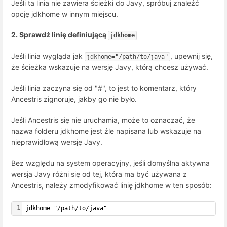
Jeśli ta linia nie zawiera ścieżki do Javy, spróbuj znaleźć
opcję jdkhome w innym miejscu.
2. Sprawdź linię definiującą
jdkhome
Jeśli linia wygląda jak
, upewnij się,
jdkhome="/path/to/java"
że ścieżka wskazuje na wersję Javy, którą chcesz używać.
Jeśli linia zaczyna się od "#", to jest to komentarz, który
Ancestris zignoruje, jakby go nie było.
Jeśli Ancestris się nie uruchamia, może to oznaczać, że
nazwa folderu jdkhome jest źle napisana lub wskazuje na
nieprawidłową wersję Javy.
Bez względu na system operacyjny, jeśli domyślna aktywna
wersja Javy różni się od tej, która ma być używana z
Ancestris, należy zmodyfikować linię jdkhome w ten sposób:
1
jdkhome="/path/to/java"