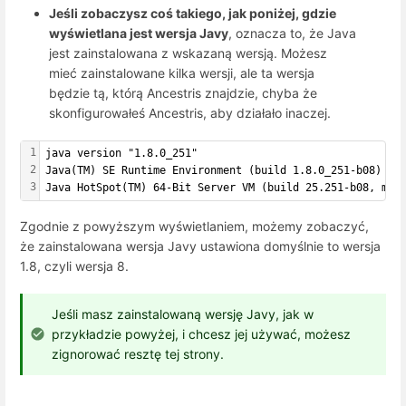
Jeśli zobaczysz coś takiego, jak poniżej, gdzie
wyświetlana jest wersja Javy
, oznacza to, że Java
jest zainstalowana z wskazaną wersją. Możesz
mieć zainstalowane kilka wersji, ale ta wersja
będzie tą, którą Ancestris znajdzie, chyba że
skonfigurowałeś Ancestris, aby działało inaczej.
1
java version "1.8.0_251"
2
Java(TM) SE Runtime Environment (build 1.8.0_251-b08)
3
Java HotSpot(TM) 64-Bit Server VM (build 25.251-b08, mix
Zgodnie z powyższym wyświetlaniem, możemy zobaczyć,
że zainstalowana wersja Javy ustawiona domyślnie to wersja
1.8, czyli wersja 8.
Jeśli masz zainstalowaną wersję Javy, jak w
przykładzie powyżej, i chcesz jej używać, możesz
zignorować resztę tej strony.