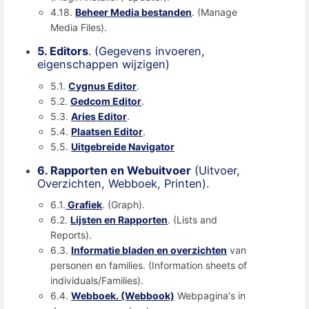
4.18.
Beheer Media bestanden
. (Manage
Media Files).
5. Editors
. (Gegevens invoeren,
eigenschappen wijzigen)
5.1.
Cygnus Editor
.
5.2.
Gedcom Editor
.
5.3.
Aries Editor
.
5.4.
Plaatsen Editor
.
5.5.
Uitgebreide Navigator
6. Rapporten en Webuitvoer
(Uitvoer,
Overzichten, Webboek, Printen).
6.1.
Grafiek
. (Graph).
6.2.
Lijsten en Rapporten
. (Lists and
Reports).
6.3.
Informatie bladen en overzichten
van
personen en families. (Information sheets of
individuals/Families).
6.4.
Webboek. (Webbook)
Webpagina's in