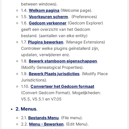
between windows).
1.4.
Welkom pagina
(Welcome page).
1.5.
Voorkeuren scherm
. (Preferences)
1.6.
Gedcom verkenner
(Gedcom Explorer)
geeft een overzicht van het Gedcom
bestand. (aantallen van elke entity)
1.7.
Plugins bewerken
. (Manage Extensions)
Controleer welke plugins geïnstallerd zijn,
updaten, verwijderen enz.
1.8.
Bewerk stamboom eigenschappen
.
(Modify Genealogical Properties).
1.9.
Bewerk Plaats jurisdicties
. (Modify Place
Jurisdictions).
1.10.
Converteer het Gedcom formaat
(Convert Gedcom Format). Mogelijkheden:
V5.5, V5.5.1 en V7.05
2. Menus
.
2.1.
Bestands Menu
. (File menu).
2.2.
Menu - Bewerken
. (Edit Menu).