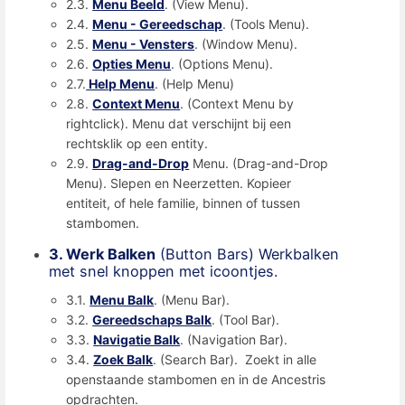
2.3.
Menu Beeld
. (View Menu).
2.4.
Menu - Gereedschap
. (Tools Menu).
2.5.
Menu - Vensters
. (Window Menu).
2.6.
Opties Menu
. (Options Menu).
2.7.
Help Menu
. (Help Menu)
2.8.
Context Menu
. (Context Menu by
rightclick). Menu dat verschijnt bij een
rechtsklik op een entity.
2.9.
Drag-and-Drop
Menu. (Drag-and-Drop
Menu). Slepen en Neerzetten. Kopieer
entiteit, of hele familie, binnen of tussen
stambomen.
3. Werk Balken
(Button Bars) Werkbalken
met snel knoppen met icoontjes.
3.1.
Menu Balk
. (Menu Bar).
3.2.
Gereedschaps Balk
. (Tool Bar).
3.3.
Navigatie Balk
. (Navigation Bar).
3.4.
Zoek Balk
. (Search Bar). Zoekt in alle
openstaande stambomen en in de Ancestris
opdrachten.