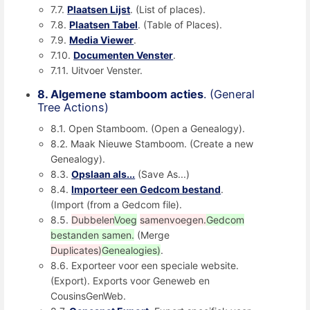
7.7.
Plaatsen Lijst
. (List of places).
7.8.
Plaatsen Tabel
. (Table of Places).
7.9.
Media Viewer
.
7.10.
Documenten Venster
.
7.11. Uitvoer Venster.
8. Algemene stamboom acties
. (General
Tree Actions)
8.1. Open Stamboom. (Open a Genealogy).
8.2. Maak Nieuwe Stamboom. (Create a new
Genealogy).
8.3.
Opslaan als...
(Save As...)
8.4.
Importeer een Gedcom bestand
.
(Import (from a Gedcom file).
8.5.
Dubbelen
Voeg
samenvoegen.
Gedcom
bestanden samen.
(Merge
Duplicates)
Genealogies)
.
8.6. Exporteer voor een speciale website.
(Export). Exports voor Geneweb en
CousinsGenWeb.