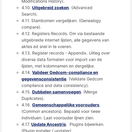
Modifications History).
4.10.
Uitgebreid zoeken
. (Advanced
Search).
4.11. Stambomen vergelijken. (Genealogy
compare).
4.12. Registers Records. Om via bestaande
uitgebreide internet lijsten, alle gegevens van
aktes ed snel in te voeren.
4.13. Register records - Appendix. Uitleg over
diverse data formaten voor import van de
lijsten, met kolomnamen en dergelijke.
4.14.
Valideer Gedcom-compliance en
gegevensconsistentie
. (Validate Gedcom
compliance and data consistency).
4.15.
Dubbelen samenvoegen
. (Merge
Duplicates).
4.16.
Gemeenschappelijke voorouders
.
(Common ancestors). Bepaald voor twee
individuen. Laat voorouder lijnen zien.
4.17.
Update Ancestris
. Plugins bijwerken.
(Plugin installer / updater).