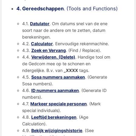
4. Gereedschappen
. (Tools and Functions)
4.1.
Datulator
. Om datums snel van de ene
soort naar de andere om te zetten, datum
berekeningen.
4.2.
Calculator
. Eenvoudige rekenmachine.
4.3.
Zoek en Vervang
. (Find / Replace).
4.4.
Verwijderen. (Delete)
. Handige tool om
de Gedcom mee op te schonen en
ndergelijke. B.v. van
_XXXX
tags.
4.5.
Sosa nummers aanmaken
. (Generate
Sosa numbers).
4.6.
ID nummers aanmaken
. (Generate ID
numbers).
4.7.
Markeer speciale personen
. (Mark
special individuals).
4.8.
Leeftijd berekeningen
. (Age
Calculation).
4.9.
Bekijk wijzigingshistorie
. (See