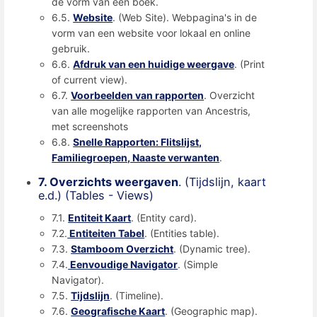
de vorm van een boek.
6.5.
Website
. (Web Site). Webpagina's in de
vorm van een website voor lokaal en online
gebruik.
6.6.
Afdruk van een huidige weergave
. (Print
of current view).
6.7.
Voorbeelden van rapporten
. Overzicht
van alle mogelijke rapporten van Ancestris,
met screenshots
6.8.
Snelle Rapporten: Flitslijst,
Familiegroepen, Naaste verwanten
.
7. Overzichts weergaven
. (Tijdslijn, kaart
e.d.) (Tables - Views)
7.1.
Entiteit Kaart
. (Entity card).
7.2.
Entiteiten Tabel
. (Entities table).
7.3.
Stamboom Overzicht
. (Dynamic tree).
7.4.
Eenvoudige Navigator
. (Simple
Navigator).
7.5.
Tijdslijn
. (Timeline).
7.6.
Geografische Kaart
. (Geographic map).