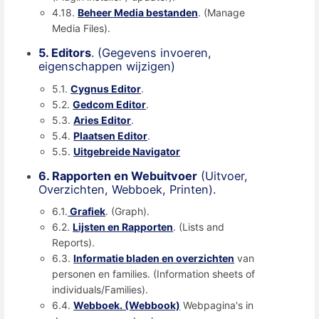
4.18.
Beheer Media bestanden
. (Manage
Media Files).
5. Editors
. (Gegevens invoeren,
eigenschappen wijzigen)
5.1.
Cygnus Editor
.
5.2.
Gedcom Editor
.
5.3.
Aries Editor
.
5.4.
Plaatsen Editor
.
5.5.
Uitgebreide Navigator
6. Rapporten en Webuitvoer
(Uitvoer,
Overzichten, Webboek, Printen).
6.1.
Grafiek
. (Graph).
6.2.
Lijsten en Rapporten
. (Lists and
Reports).
6.3.
Informatie bladen en overzichten
van
personen en families. (Information sheets of
individuals/Families).
6.4.
Webboek. (Webbook)
Webpagina's in