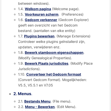
between windows).
1.4.
Welkom pagina
(Welcome page).
1.5.
Voorkeuren scherm
. (Preferences)
1.6.
Gedcom verkenner
(Gedcom Explorer)
geeft een overzicht van het Gedcom
bestand. (aantallen van elke entity)
1.7.
Plugins bewerken
. (Manage Extensions)
Controleer welke plugins geïnstallerd zijn,
updaten, verwijderen enz.
1.8.
Bewerk stamboom eigenschappen
.
(Modify Genealogical Properties).
1.9.
Bewerk Plaats jurisdicties
. (Modify Place
Jurisdictions).
1.10.
Converteer het Gedcom formaat
(Convert Gedcom Format). Mogelijkheden:
V5.5, V5.5.1 en V7.05
2. Menus
.
2.1.
Bestands Menu
. (File menu).
2.2.
Menu - Bewerken
. (Edit Menu).