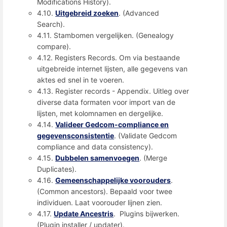
Modifications History).
4.10.
Uitgebreid zoeken
. (Advanced
Search).
4.11. Stambomen vergelijken. (Genealogy
compare).
4.12. Registers Records. Om via bestaande
uitgebreide internet lijsten, alle gegevens van
aktes ed snel in te voeren.
4.13. Register records - Appendix. Uitleg over
diverse data formaten voor import van de
lijsten, met kolomnamen en dergelijke.
4.14.
Valideer Gedcom-compliance en
gegevensconsistentie
. (Validate Gedcom
compliance and data consistency).
4.15.
Dubbelen samenvoegen
. (Merge
Duplicates).
4.16.
Gemeenschappelijke voorouders
.
(Common ancestors). Bepaald voor twee
individuen. Laat voorouder lijnen zien.
4.17.
Update Ancestris
. Plugins bijwerken.
(Plugin installer / updater).