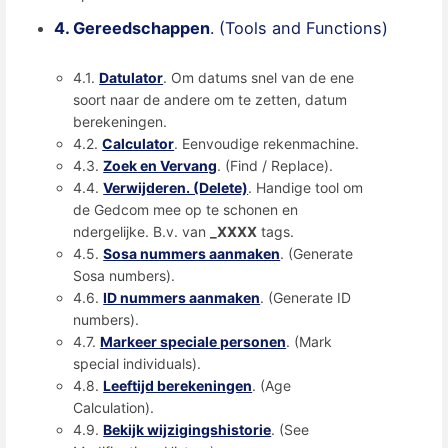
4. Gereedschappen
. (Tools and Functions)
4.1.
Datulator
. Om datums snel van de ene
soort naar de andere om te zetten, datum
berekeningen.
4.2.
Calculator
. Eenvoudige rekenmachine.
4.3.
Zoek en Vervang
. (Find / Replace).
4.4.
Verwijderen. (Delete)
. Handige tool om
de Gedcom mee op te schonen en
ndergelijke. B.v. van
_XXXX
tags.
4.5.
Sosa nummers aanmaken
. (Generate
Sosa numbers).
4.6.
ID nummers aanmaken
. (Generate ID
numbers).
4.7.
Markeer speciale personen
. (Mark
special individuals).
4.8.
Leeftijd berekeningen
. (Age
Calculation).
4.9.
Bekijk wijzigingshistorie
. (See