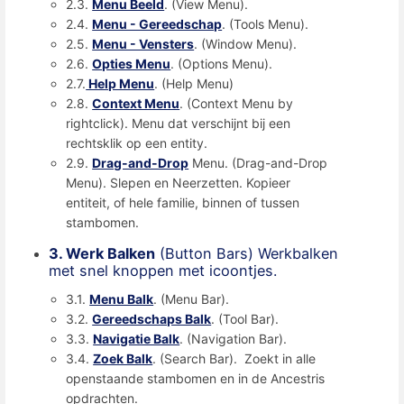
2.3.
Menu Beeld
. (View Menu).
2.4.
Menu - Gereedschap
. (Tools Menu).
2.5.
Menu - Vensters
. (Window Menu).
2.6.
Opties Menu
. (Options Menu).
2.7.
Help Menu
. (Help Menu)
2.8.
Context Menu
. (Context Menu by
rightclick). Menu dat verschijnt bij een
rechtsklik op een entity.
2.9.
Drag-and-Drop
Menu. (Drag-and-Drop
Menu). Slepen en Neerzetten. Kopieer
entiteit, of hele familie, binnen of tussen
stambomen.
3. Werk Balken
(Button Bars) Werkbalken
met snel knoppen met icoontjes.
3.1.
Menu Balk
. (Menu Bar).
3.2.
Gereedschaps Balk
. (Tool Bar).
3.3.
Navigatie Balk
. (Navigation Bar).
3.4.
Zoek Balk
. (Search Bar). Zoekt in alle
openstaande stambomen en in de Ancestris
opdrachten.