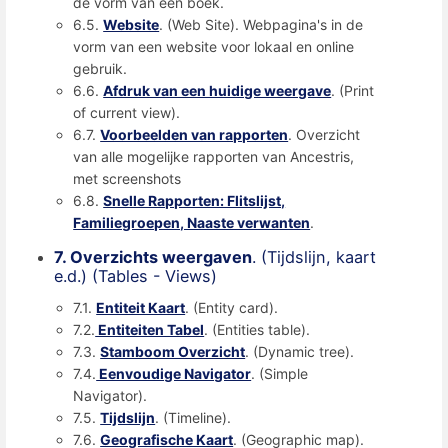
de vorm van een boek.
6.5.
Website
. (Web Site). Webpagina's in de
vorm van een website voor lokaal en online
gebruik.
6.6.
Afdruk van een huidige weergave
. (Print
of current view).
6.7.
Voorbeelden van rapporten
. Overzicht
van alle mogelijke rapporten van Ancestris,
met screenshots
6.8.
Snelle Rapporten: Flitslijst,
Familiegroepen, Naaste verwanten
.
7. Overzichts weergaven
. (Tijdslijn, kaart
e.d.) (Tables - Views)
7.1.
Entiteit Kaart
. (Entity card).
7.2.
Entiteiten Tabel
. (Entities table).
7.3.
Stamboom Overzicht
. (Dynamic tree).
7.4.
Eenvoudige Navigator
. (Simple
Navigator).
7.5.
Tijdslijn
. (Timeline).
7.6.
Geografische Kaart
. (Geographic map).