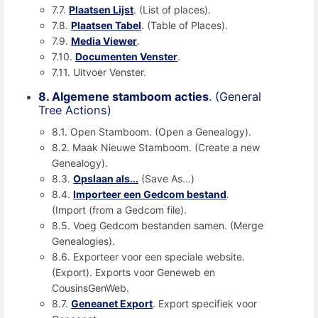
7.7.
Plaatsen Lijst
. (List of places).
7.8.
Plaatsen Tabel
. (Table of Places).
7.9.
Media Viewer
.
7.10.
Documenten Venster
.
7.11. Uitvoer Venster.
8. Algemene stamboom acties
. (General
Tree Actions)
8.1. Open Stamboom. (Open a Genealogy).
8.2. Maak Nieuwe Stamboom. (Create a new
Genealogy).
8.3.
Opslaan als...
(Save As...)
8.4.
Importeer een Gedcom bestand
.
(Import (from a Gedcom file).
8.5. Voeg Gedcom bestanden samen. (Merge
Genealogies).
8.6. Exporteer voor een speciale website.
(Export). Exports voor Geneweb en
CousinsGenWeb.
8.7.
Geneanet Export
. Export specifiek voor