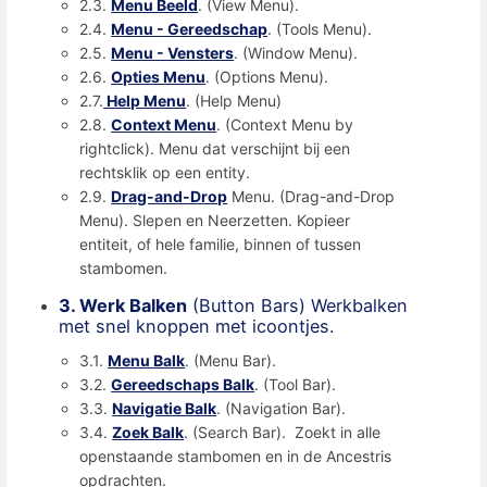
2.3.
Menu Beeld
. (View Menu).
2.4.
Menu - Gereedschap
. (Tools Menu).
2.5.
Menu - Vensters
. (Window Menu).
2.6.
Opties Menu
. (Options Menu).
2.7.
Help Menu
. (Help Menu)
2.8.
Context Menu
. (Context Menu by
rightclick). Menu dat verschijnt bij een
rechtsklik op een entity.
2.9.
Drag-and-Drop
Menu. (Drag-and-Drop
Menu). Slepen en Neerzetten. Kopieer
entiteit, of hele familie, binnen of tussen
stambomen.
3. Werk Balken
(Button Bars) Werkbalken
met snel knoppen met icoontjes.
3.1.
Menu Balk
. (Menu Bar).
3.2.
Gereedschaps Balk
. (Tool Bar).
3.3.
Navigatie Balk
. (Navigation Bar).
3.4.
Zoek Balk
. (Search Bar). Zoekt in alle
openstaande stambomen en in de Ancestris
opdrachten.