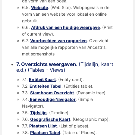
de vorm van een boek.
6.5.
Website
. (Web Site). Webpagina's in de
vorm van een website voor lokaal en online
gebruik.
6.6.
Afdruk van een huidige weergave
. (Print
of current view).
6.7.
Voorbeelden van rapporten
. Overzicht
van alle mogelijke rapporten van Ancestris,
met screenshots
7. Overzichts weergaven
. (Tijdslijn, kaart
e.d.) (Tables - Views)
7.1.
Entiteit Kaart
. (Entity card).
7.2.
Entiteiten Tabel
. (Entities table).
7.3.
Stamboom Overzicht
. (Dynamic tree).
7.4.
Eenvoudige Navigator
. (Simple
Navigator).
7.5.
Tijdslijn
. (Timeline).
7.6.
Geografische Kaart
. (Geographic map).
7.7.
Plaatsen Lijst
. (List of places).
7.8.
Plaatsen Tabel
. (Table of Places).