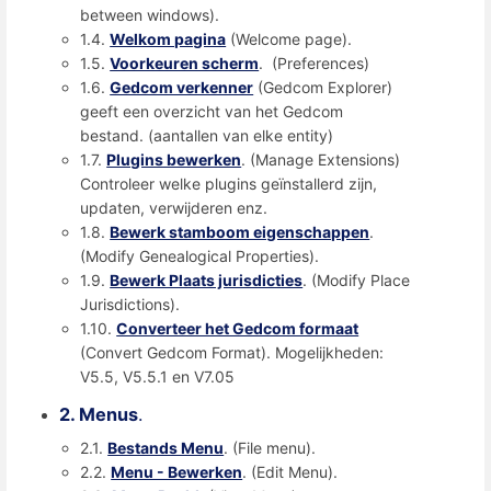
between windows).
1.4.
Welkom pagina
(Welcome page).
1.5.
Voorkeuren scherm
. (Preferences)
1.6.
Gedcom verkenner
(Gedcom Explorer)
geeft een overzicht van het Gedcom
bestand. (aantallen van elke entity)
1.7.
Plugins bewerken
. (Manage Extensions)
Controleer welke plugins geïnstallerd zijn,
updaten, verwijderen enz.
1.8.
Bewerk stamboom eigenschappen
.
(Modify Genealogical Properties).
1.9.
Bewerk Plaats jurisdicties
. (Modify Place
Jurisdictions).
1.10.
Converteer het Gedcom formaat
(Convert Gedcom Format). Mogelijkheden:
V5.5, V5.5.1 en V7.05
2. Menus
.
2.1.
Bestands Menu
. (File menu).
2.2.
Menu - Bewerken
. (Edit Menu).