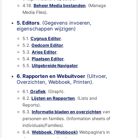
4.18.
Beheer Media bestanden
. (Manage
Media Files).
5. Editors
. (Gegevens invoeren,
eigenschappen wijzigen)
5.1.
Cygnus Editor
.
5.2.
Gedcom Editor
.
5.3.
Aries Editor
.
5.4.
Plaatsen Editor
.
5.5.
Uitgebreide Navigator
6. Rapporten en Webuitvoer
(Uitvoer,
Overzichten, Webboek, Printen).
6.1.
Grafiek
. (Graph).
6.2.
Lijsten en Rapporten
. (Lists and
Reports).
6.3.
Informatie bladen en overzichten
van
personen en families. (Information sheets of
individuals/Families).
6.4.
Webboek. (Webbook)
Webpagina's in