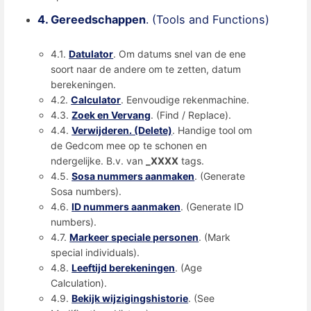
4. Gereedschappen
. (Tools and Functions)
4.1.
Datulator
. Om datums snel van de ene
soort naar de andere om te zetten, datum
berekeningen.
4.2.
Calculator
. Eenvoudige rekenmachine.
4.3.
Zoek en Vervang
. (Find / Replace).
4.4.
Verwijderen. (Delete)
. Handige tool om
de Gedcom mee op te schonen en
ndergelijke. B.v. van
_XXXX
tags.
4.5.
Sosa nummers aanmaken
. (Generate
Sosa numbers).
4.6.
ID nummers aanmaken
. (Generate ID
numbers).
4.7.
Markeer speciale personen
. (Mark
special individuals).
4.8.
Leeftijd berekeningen
. (Age
Calculation).
4.9.
Bekijk wijzigingshistorie
. (See