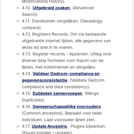
Modifications History).
4.10.
Uitgebreid zoeken
. (Advanced
Search).
4.11. Stambomen vergelijken. (Genealogy
compare).
4.12. Registers Records. Om via bestaande
uitgebreide internet lijsten, alle gegevens van
aktes ed snel in te voeren.
4.13. Register records - Appendix. Uitleg over
diverse data formaten voor import van de
lijsten, met kolomnamen en dergelijke.
4.14.
Valideer Gedcom-compliance en
gegevensconsistentie
. (Validate Gedcom
compliance and data consistency).
4.15.
Dubbelen samenvoegen
. (Merge
Duplicates).
4.16.
Gemeenschappelijke voorouders
.
(Common ancestors). Bepaald voor twee
individuen. Laat voorouder lijnen zien.
4.17.
Update Ancestris
. Plugins bijwerken.
(Plugin installer / updater).