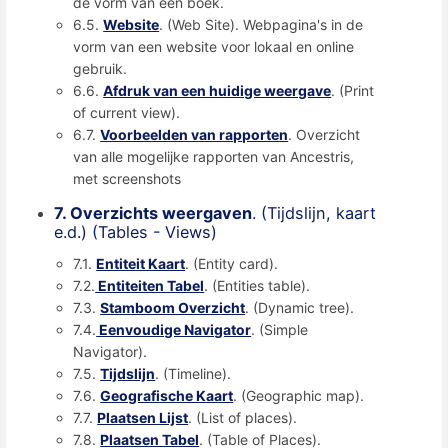
de vorm van een boek.
6.5.
Website
. (Web Site). Webpagina's in de
vorm van een website voor lokaal en online
gebruik.
6.6.
Afdruk van een huidige weergave
. (Print
of current view).
6.7.
Voorbeelden van rapporten
. Overzicht
van alle mogelijke rapporten van Ancestris,
met screenshots
7. Overzichts weergaven
. (Tijdslijn, kaart
e.d.) (Tables - Views)
7.1.
Entiteit Kaart
. (Entity card).
7.2.
Entiteiten Tabel
. (Entities table).
7.3.
Stamboom Overzicht
. (Dynamic tree).
7.4.
Eenvoudige Navigator
. (Simple
Navigator).
7.5.
Tijdslijn
. (Timeline).
7.6.
Geografische Kaart
. (Geographic map).
7.7.
Plaatsen Lijst
. (List of places).
7.8.
Plaatsen Tabel
. (Table of Places).