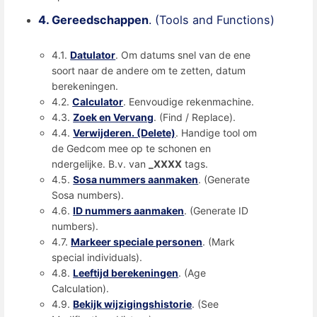
4. Gereedschappen
. (Tools and Functions)
4.1.
Datulator
. Om datums snel van de ene
soort naar de andere om te zetten, datum
berekeningen.
4.2.
Calculator
. Eenvoudige rekenmachine.
4.3.
Zoek en Vervang
. (Find / Replace).
4.4.
Verwijderen. (Delete)
. Handige tool om
de Gedcom mee op te schonen en
ndergelijke. B.v. van
_XXXX
tags.
4.5.
Sosa nummers aanmaken
. (Generate
Sosa numbers).
4.6.
ID nummers aanmaken
. (Generate ID
numbers).
4.7.
Markeer speciale personen
. (Mark
special individuals).
4.8.
Leeftijd berekeningen
. (Age
Calculation).
4.9.
Bekijk wijzigingshistorie
. (See