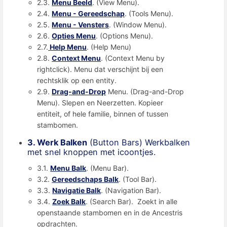
2.3.
Menu Beeld
. (View Menu).
2.4.
Menu - Gereedschap
. (Tools Menu).
2.5.
Menu - Vensters
. (Window Menu).
2.6.
Opties Menu
. (Options Menu).
2.7.
Help Menu
. (Help Menu)
2.8.
Context Menu
. (Context Menu by
rightclick). Menu dat verschijnt bij een
rechtsklik op een entity.
2.9.
Drag-and-Drop
Menu. (Drag-and-Drop
Menu). Slepen en Neerzetten. Kopieer
entiteit, of hele familie, binnen of tussen
stambomen.
3. Werk Balken
(Button Bars) Werkbalken
met snel knoppen met icoontjes.
3.1.
Menu Balk
. (Menu Bar).
3.2.
Gereedschaps Balk
. (Tool Bar).
3.3.
Navigatie Balk
. (Navigation Bar).
3.4.
Zoek Balk
. (Search Bar). Zoekt in alle
openstaande stambomen en in de Ancestris
opdrachten.