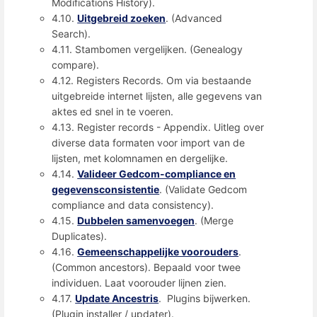
Modifications History).
4.10.
Uitgebreid zoeken
. (Advanced
Search).
4.11. Stambomen vergelijken. (Genealogy
compare).
4.12. Registers Records. Om via bestaande
uitgebreide internet lijsten, alle gegevens van
aktes ed snel in te voeren.
4.13. Register records - Appendix. Uitleg over
diverse data formaten voor import van de
lijsten, met kolomnamen en dergelijke.
4.14.
Valideer Gedcom-compliance en
gegevensconsistentie
. (Validate Gedcom
compliance and data consistency).
4.15.
Dubbelen samenvoegen
. (Merge
Duplicates).
4.16.
Gemeenschappelijke voorouders
.
(Common ancestors). Bepaald voor twee
individuen. Laat voorouder lijnen zien.
4.17.
Update Ancestris
. Plugins bijwerken.
(Plugin installer / updater).