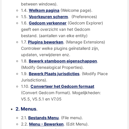
between windows).
1.4.
Welkom pagina
(Welcome page).
1.5.
Voorkeuren scherm
. (Preferences)
1.6.
Gedcom verkenner
(Gedcom Explorer)
geeft een overzicht van het Gedcom
bestand. (aantallen van elke entity)
1.7.
Plugins bewerken
. (Manage Extensions)
Controleer welke plugins geïnstallerd zijn,
updaten, verwijderen enz.
1.8.
Bewerk stamboom eigenschappen
.
(Modify Genealogical Properties).
1.9.
Bewerk Plaats jurisdicties
. (Modify Place
Jurisdictions).
1.10.
Converteer het Gedcom formaat
(Convert Gedcom Format). Mogelijkheden:
V5.5, V5.5.1 en V7.05
2. Menus
.
2.1.
Bestands Menu
. (File menu).
2.2.
Menu - Bewerken
. (Edit Menu).