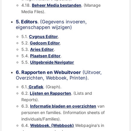
4.18.
Beheer Media bestanden
. (Manage
Media Files).
5. Editors
. (Gegevens invoeren,
eigenschappen wijzigen)
5.1.
Cygnus Editor
.
5.2.
Gedcom Editor
.
5.3.
Aries Editor
.
5.4.
Plaatsen Editor
.
5.5.
Uitgebreide Navigator
6. Rapporten en Webuitvoer
(Uitvoer,
Overzichten, Webboek, Printen).
6.1.
Grafiek
. (Graph).
6.2.
Lijsten en Rapporten
. (Lists and
Reports).
6.3.
Informatie bladen en overzichten
van
personen en families. (Information sheets of
individuals/Families).
6.4.
Webboek. (Webbook)
Webpagina's in