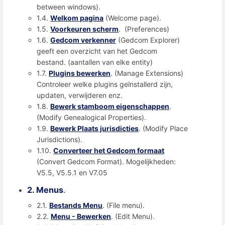
between windows).
1.4.
Welkom pagina
(Welcome page).
1.5.
Voorkeuren scherm
. (Preferences)
1.6.
Gedcom verkenner
(Gedcom Explorer)
geeft een overzicht van het Gedcom
bestand. (aantallen van elke entity)
1.7.
Plugins bewerken
. (Manage Extensions)
Controleer welke plugins geïnstallerd zijn,
updaten, verwijderen enz.
1.8.
Bewerk stamboom eigenschappen
.
(Modify Genealogical Properties).
1.9.
Bewerk Plaats jurisdicties
. (Modify Place
Jurisdictions).
1.10.
Converteer het Gedcom formaat
(Convert Gedcom Format). Mogelijkheden:
V5.5, V5.5.1 en V7.05
2. Menus
.
2.1.
Bestands Menu
. (File menu).
2.2.
Menu - Bewerken
. (Edit Menu).