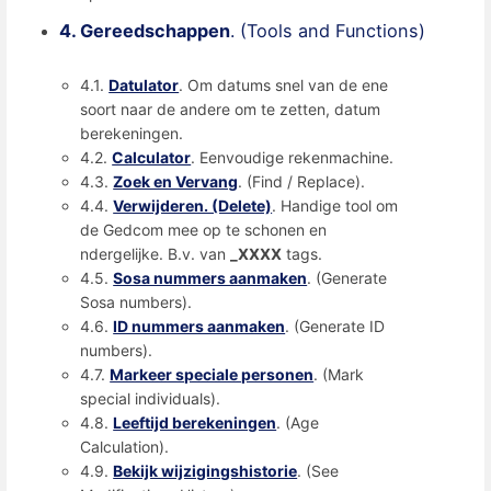
4. Gereedschappen
. (Tools and Functions)
4.1.
Datulator
. Om datums snel van de ene
soort naar de andere om te zetten, datum
berekeningen.
4.2.
Calculator
. Eenvoudige rekenmachine.
4.3.
Zoek en Vervang
. (Find / Replace).
4.4.
Verwijderen. (Delete)
. Handige tool om
de Gedcom mee op te schonen en
ndergelijke. B.v. van
_XXXX
tags.
4.5.
Sosa nummers aanmaken
. (Generate
Sosa numbers).
4.6.
ID nummers aanmaken
. (Generate ID
numbers).
4.7.
Markeer speciale personen
. (Mark
special individuals).
4.8.
Leeftijd berekeningen
. (Age
Calculation).
4.9.
Bekijk wijzigingshistorie
. (See