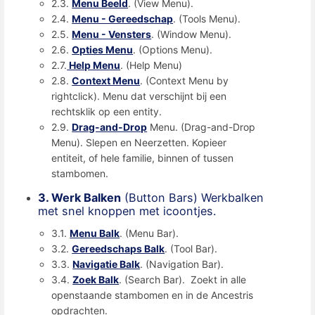
2.3.
Menu Beeld
. (View Menu).
2.4.
Menu - Gereedschap
. (Tools Menu).
2.5.
Menu - Vensters
. (Window Menu).
2.6.
Opties Menu
. (Options Menu).
2.7.
Help Menu
. (Help Menu)
2.8.
Context Menu
. (Context Menu by
rightclick). Menu dat verschijnt bij een
rechtsklik op een entity.
2.9.
Drag-and-Drop
Menu. (Drag-and-Drop
Menu). Slepen en Neerzetten. Kopieer
entiteit, of hele familie, binnen of tussen
stambomen.
3. Werk Balken
(Button Bars) Werkbalken
met snel knoppen met icoontjes.
3.1.
Menu Balk
. (Menu Bar).
3.2.
Gereedschaps Balk
. (Tool Bar).
3.3.
Navigatie Balk
. (Navigation Bar).
3.4.
Zoek Balk
. (Search Bar). Zoekt in alle
openstaande stambomen en in de Ancestris
opdrachten.