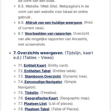
de vorm van een boek.
6.5. Website. (Web Site). Webpagina's in de
vorm van een website voor lokaal en online
gebruik.
6.6.
Afdruk van een huidige weergave
. (Print
of current view).
6.7.
Voorbeelden van rapporten
. Overzicht
van alle mogelijke rapporten van Ancestris,
met screenshots
7. Overzichts weergaven
. (Tijdslijn, kaart
e.d.) (Tables - Views)
7.1.
Entiteit Kaart
. (Entity card).
7.2.
Entiteiten Tabel
. (Entities table).
7.3.
Stamboom Overzicht
. (Dynamic tree).
7.4.
Eenvoudige Navigator
. (Simple
Navigator).
7.5.
Tijdslijn
. (Timeline).
7.6.
Geografische Kaart
. (Geographic map).
7.7.
Plaatsen Lijst
. (List of places).
7.8.
Plaatsen Tabel
. (Table of Places).