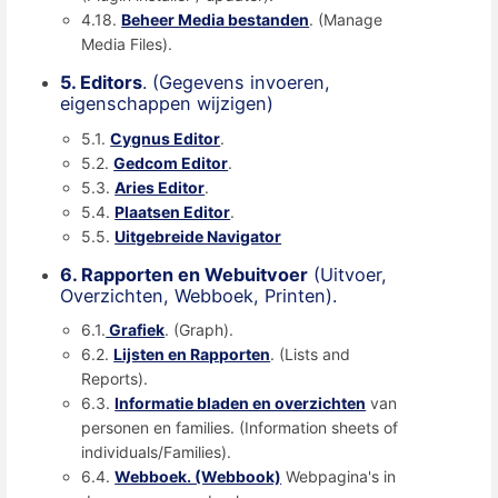
4.18.
Beheer Media bestanden
. (Manage
Media Files).
5. Editors
. (Gegevens invoeren,
eigenschappen wijzigen)
5.1.
Cygnus Editor
.
5.2.
Gedcom Editor
.
5.3.
Aries Editor
.
5.4.
Plaatsen Editor
.
5.5.
Uitgebreide Navigator
6. Rapporten en Webuitvoer
(Uitvoer,
Overzichten, Webboek, Printen).
6.1.
Grafiek
. (Graph).
6.2.
Lijsten en Rapporten
. (Lists and
Reports).
6.3.
Informatie bladen en overzichten
van
personen en families. (Information sheets of
individuals/Families).
6.4.
Webboek. (Webbook)
Webpagina's in