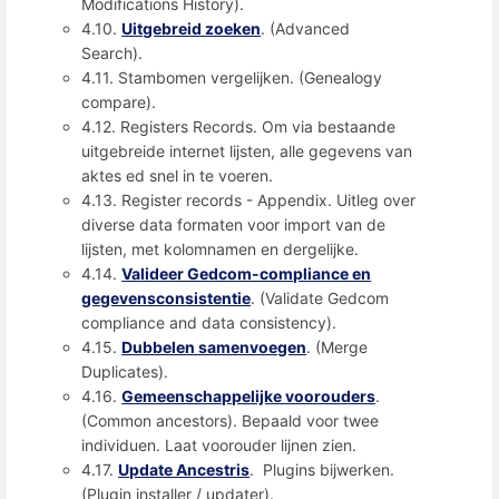
Modifications History).
4.10.
Uitgebreid zoeken
. (Advanced
Search).
4.11. Stambomen vergelijken. (Genealogy
compare).
4.12. Registers Records. Om via bestaande
uitgebreide internet lijsten, alle gegevens van
aktes ed snel in te voeren.
4.13. Register records - Appendix. Uitleg over
diverse data formaten voor import van de
lijsten, met kolomnamen en dergelijke.
4.14.
Valideer Gedcom-compliance en
gegevensconsistentie
. (Validate Gedcom
compliance and data consistency).
4.15.
Dubbelen samenvoegen
. (Merge
Duplicates).
4.16.
Gemeenschappelijke voorouders
.
(Common ancestors). Bepaald voor twee
individuen. Laat voorouder lijnen zien.
4.17.
Update Ancestris
. Plugins bijwerken.
(Plugin installer / updater).