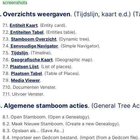
screenshots
. Overzichts weergaven
. (Tijdslijn, kaart e.d.) 
7.1.
Entiteit Kaart
. (Entity card).
7.2.
Entiteiten Tabel
. (Entities table).
7.3.
Stamboom Overzicht
. (Dynamic tree).
7.4.
Eenvoudige Navigator
. (Simple Navigator).
7.5.
Tijdslijn
. (Timeline).
7.6.
Geografische Kaart
. (Geographic map).
7.7.
Plaatsen Lijst
. (List of places).
7.8.
Plaatsen Tabel
. (Table of Places).
7.9.
Media Viewer
.
7.10. Documenten Venster.
7.11. Uitvoer Venster.
. Algemene stamboom acties
. (General Tree A
8.1. Open Stamboom. (Open a Genealogy).
8.2. Maak Nieuwe Stamboom. (Create a new Genealogy).
8.3. Opslaan als... (Save As...)
8.4. Importeer een Gedcom bestand. (Import (from a Gedcom file)