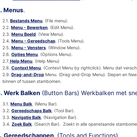
. Menus
.
2.1.
Bestands Menu
. (File menu).
2.2.
Menu - Bewerken
. (Edit Menu).
2.3.
Menu Beeld
. (View Menu).
2.4.
Menu - Gereedschap
. (Tools Menu).
2.5.
Menu - Vensters
. (Window Menu).
2.6.
Opties Menu
. (Options Menu).
2.7.
Help Menu
. (Help Menu)
2.8.
Context Menu
. (Context Menu by rightclick). Menu dat verschi
2.9.
Drag-and-Drop
Menu. (Drag-and-Drop Menu). Slepen en Neerzet
binnen of tussen stambomen.
. Werk Balken
(Button Bars) Werkbalken met sn
3.1.
Menu Balk
. (Menu Bar).
3.2.
Gereedschaps Balk
. (Tool Bar).
3.3.
Navigatie Balk
. (Navigation Bar).
3.4.
Zoek Balk
. (Search Bar). Zoekt in alle openstaande stambome
. Gereedschappen
. (Tools and Functions)