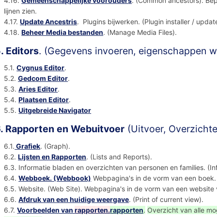
4.16.
Gemeenschappelijke voorouders
. (Common ancestors). Bep
lijnen zien.
4.17.
Update Ancestris
. Plugins bijwerken. (Plugin installer / updat
4.18.
Beheer Media bestanden
. (Manage Media Files).
. Editors
. (Gegevens invoeren, eigenschappen w
5.1.
Cygnus Editor
.
5.2.
Gedcom Editor
.
5.3.
Aries Editor
.
5.4.
Plaatsen Editor
.
5.5.
Uitgebreide Navigator
. Rapporten en Webuitvoer
(Uitvoer, Overzichte
6.1.
Grafiek
. (Graph).
6.2.
Lijsten en Rapporten
. (Lists and Reports).
6.3. Informatie bladen en overzichten van personen en families. (In
6.4.
Webboek. (Webbook)
Webpagina's in de vorm van een boek
6.5. Website. (Web Site). Webpagina's in de vorm van een website 
6.6.
Afdruk van een huidige weergave
. (Print of current view).
6.7.
Voorbeelden van
rapporten.
rapporten
.
Overzicht van alle mo