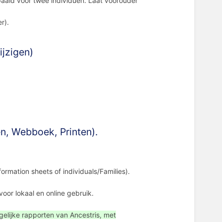
aald voor twee individuen. Laat voorouder
er).
ijzigen)
n, Webboek, Printen).
formation sheets of individuals/Families).
.
voor lokaal en online gebruik.
gelijke rapporten van Ancestris, met