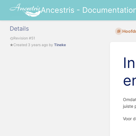
Ancestris - Documentatio
Details
Hoofd
Revision #51
Created
3 years ago
by
Tineke
I
e
Omdat 
juiste
Voor d