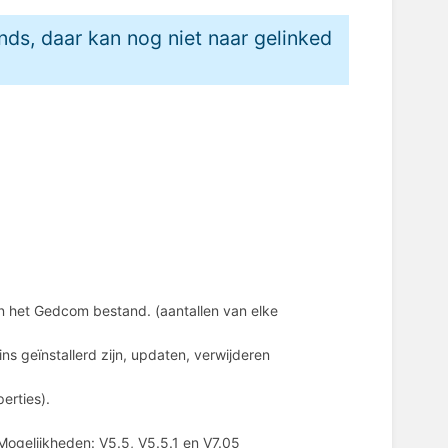
ands, daar kan nog niet naar gelinked
n het Gedcom bestand. (aantallen van elke
ns geïnstallerd zijn, updaten, verwijderen
perties).
ogelijkheden: V5.5, V5.5.1 en V7.05