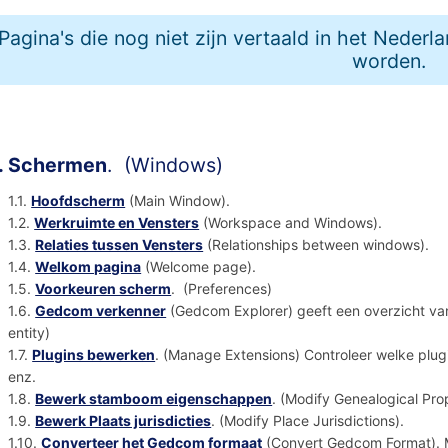
Pagina's die nog niet zijn vertaald in het Nederl
worden.
. Schermen
. (Windows)
1.1.
Hoofdscherm
(Main Window).
1.2.
Werkruimte en Vensters
(Workspace and Windows).
1.3.
Relaties tussen Vensters
(Relationships between windows).
1.4.
Welkom pagina
(Welcome page).
1.5.
Voorkeuren scherm
. (Preferences)
1.6.
Gedcom verkenner
(Gedcom Explorer) geeft een overzicht va
entity)
1.7.
Plugins bewerken
. (Manage Extensions) Controleer welke plugi
enz.
1.8.
Bewerk stamboom eigenschappen
. (Modify Genealogical Pro
1.9.
Bewerk Plaats jurisdicties
. (Modify Place Jurisdictions).
1.10.
Converteer het Gedcom formaat
(Convert Gedcom Format). M