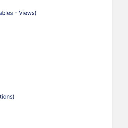
(Tables - Views)
ctions)
.