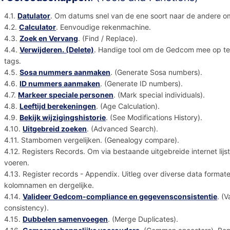
4.1.
Datulator
. Om datums snel van de ene soort naar de andere o
4.2.
Calculator
. Eenvoudige rekenmachine.
4.3.
Zoek en Vervang
. (Find / Replace).
4.4.
Verwijderen. (Delete)
. Handige tool om de Gedcom mee op te 
tags.
4.5.
Sosa nummers aanmaken
. (Generate Sosa numbers).
4.6.
ID nummers aanmaken
. (Generate ID numbers).
4.7.
Markeer speciale personen
. (Mark special individuals).
4.8.
Leeftijd berekeningen
. (Age Calculation).
4.9.
Bekijk wijzigingshistorie
. (See Modifications History).
4.10.
Uitgebreid zoeken
. (Advanced Search).
4.11. Stambomen vergelijken. (Genealogy compare).
4.12. Registers Records. Om via bestaande uitgebreide internet lijs
voeren.
4.13. Register records - Appendix. Uitleg over diverse data formate
kolomnamen en dergelijke.
4.14.
Valideer Gedcom-compliance en gegevensconsistentie
. (
consistency).
4.15.
Dubbelen samenvoegen
. (Merge Duplicates).