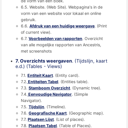
de vorm van een boek.
6.5. Website. (Web Site). Webpagina's in de
vorm van een website voor lokaal en online
gebruik.
6.6.
Afdruk van een huidige weergave
. (Print
of current view).
6.7.
Voorbeelden van rapporten
. Overzicht
van alle mogelijke rapporten van Ancestris,
met screenshots
7. Overzichts weergaven
. (Tijdslijn, kaart
e.d.) (Tables - Views)
7.1.
Entiteit Kaart
. (Entity card).
7.2.
Entiteiten Tabel
. (Entities table).
7.3.
Stamboom Overzicht
. (Dynamic tree).
7.4.
Eenvoudige Navigator
. (Simple
Navigator).
7.5.
Tijdslijn
. (Timeline).
7.6.
Geografische Kaart
. (Geographic map).
7.7.
Plaatsen Lijst
. (List of places).
7.8.
Plaatsen Tabel
. (Table of Places).