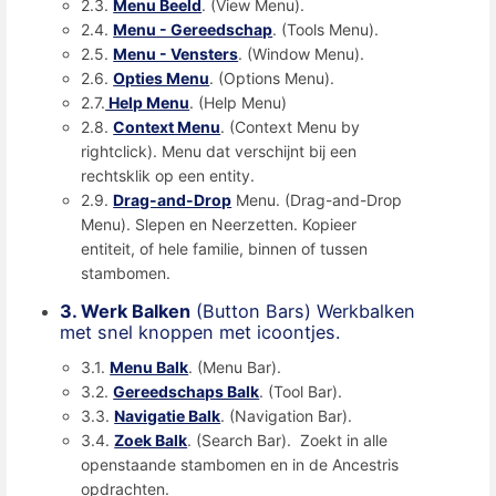
2.3.
Menu Beeld
. (View Menu).
2.4.
Menu - Gereedschap
. (Tools Menu).
2.5.
Menu - Vensters
. (Window Menu).
2.6.
Opties Menu
. (Options Menu).
2.7.
Help Menu
. (Help Menu)
2.8.
Context Menu
. (Context Menu by
rightclick). Menu dat verschijnt bij een
rechtsklik op een entity.
2.9.
Drag-and-Drop
Menu. (Drag-and-Drop
Menu). Slepen en Neerzetten. Kopieer
entiteit, of hele familie, binnen of tussen
stambomen.
3. Werk Balken
(Button Bars) Werkbalken
met snel knoppen met icoontjes.
3.1.
Menu Balk
. (Menu Bar).
3.2.
Gereedschaps Balk
. (Tool Bar).
3.3.
Navigatie Balk
. (Navigation Bar).
3.4.
Zoek Balk
. (Search Bar). Zoekt in alle
openstaande stambomen en in de Ancestris
opdrachten.