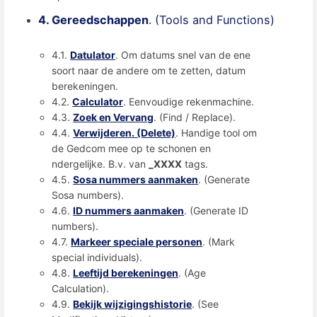
4. Gereedschappen
. (Tools and Functions)
4.1.
Datulator
. Om datums snel van de ene
soort naar de andere om te zetten, datum
berekeningen.
4.2.
Calculator
. Eenvoudige rekenmachine.
4.3.
Zoek en Vervang
. (Find / Replace).
4.4.
Verwijderen. (Delete)
. Handige tool om
de Gedcom mee op te schonen en
ndergelijke. B.v. van
_XXXX
tags.
4.5.
Sosa nummers aanmaken
. (Generate
Sosa numbers).
4.6.
ID nummers aanmaken
. (Generate ID
numbers).
4.7.
Markeer speciale personen
. (Mark
special individuals).
4.8.
Leeftijd berekeningen
. (Age
Calculation).
4.9.
Bekijk wijzigingshistorie
. (See