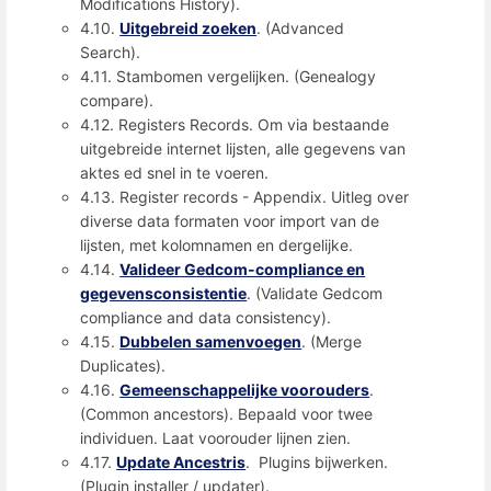
Modifications History).
4.10.
Uitgebreid zoeken
. (Advanced
Search).
4.11. Stambomen vergelijken. (Genealogy
compare).
4.12. Registers Records. Om via bestaande
uitgebreide internet lijsten, alle gegevens van
aktes ed snel in te voeren.
4.13. Register records - Appendix. Uitleg over
diverse data formaten voor import van de
lijsten, met kolomnamen en dergelijke.
4.14.
Valideer Gedcom-compliance en
gegevensconsistentie
. (Validate Gedcom
compliance and data consistency).
4.15.
Dubbelen samenvoegen
. (Merge
Duplicates).
4.16.
Gemeenschappelijke voorouders
.
(Common ancestors). Bepaald voor twee
individuen. Laat voorouder lijnen zien.
4.17.
Update Ancestris
. Plugins bijwerken.
(Plugin installer / updater).