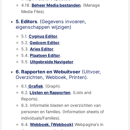
4.18.
Beheer Media bestanden
. (Manage
Media Files).
5. Editors
. (Gegevens invoeren,
eigenschappen wijzigen)
5.1.
Cygnus Editor
.
5.2.
Gedcom Editor
.
5.3.
Aries Editor
.
5.4.
Plaatsen Editor
.
5.5.
Uitgebreide Navigator
6. Rapporten en Webuitvoer
(Uitvoer,
Overzichten, Webboek, Printen).
6.1.
Grafiek
. (Graph).
6.2.
Lijsten en Rapporten
. (Lists and
Reports).
6.3. Informatie bladen en overzichten van
personen en families. (Information sheets of
individuals/Families).
6.4.
Webboek. (Webbook)
Webpagina's in