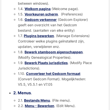
between windows).
1.4.
Welkom pagina
(Welcome page).
1.5.
Voorkeuren scherm
. (Preferences)
1.6.
Gedcom verkenner
(Gedcom Explorer)
geeft een overzicht van het Gedcom
bestand. (aantallen van elke entity)
1.7.
Plugins bewerken
. (Manage Extensions)
Controleer welke plugins geïnstallerd zijn,
updaten, verwijderen enz.
1.8.
Bewerk stamboom eigenschappen
.
(Modify Genealogical Properties).
1.9.
Bewerk Plaats jurisdicties
. (Modify Place
Jurisdictions).
1.10.
Converteer het Gedcom formaat
(Convert Gedcom Format). Mogelijkheden:
V5.5, V5.5.1 en V7.05
2. Menus
.
2.1.
Bestands Menu
. (File menu).
2.2.
Menu - Bewerken
. (Edit Menu).