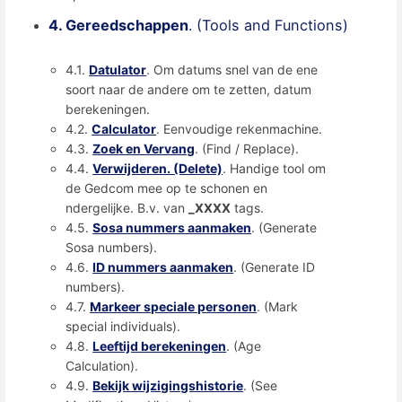
4. Gereedschappen
. (Tools and Functions)
4.1.
Datulator
. Om datums snel van de ene
soort naar de andere om te zetten, datum
berekeningen.
4.2.
Calculator
. Eenvoudige rekenmachine.
4.3.
Zoek en Vervang
. (Find / Replace).
4.4.
Verwijderen. (Delete)
. Handige tool om
de Gedcom mee op te schonen en
ndergelijke. B.v. van
_XXXX
tags.
4.5.
Sosa nummers aanmaken
. (Generate
Sosa numbers).
4.6.
ID nummers aanmaken
. (Generate ID
numbers).
4.7.
Markeer speciale personen
. (Mark
special individuals).
4.8.
Leeftijd berekeningen
. (Age
Calculation).
4.9.
Bekijk wijzigingshistorie
. (See