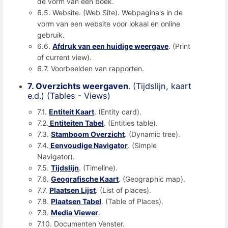
de vorm van een boek.
6.5. Website. (Web Site). Webpagina's in de
vorm van een website voor lokaal en online
gebruik.
6.6.
Afdruk van een huidige weergave
. (Print
of current view).
6.7. Voorbeelden van rapporten.
7. Overzichts weergaven
. (Tijdslijn, kaart
e.d.) (Tables - Views)
7.1.
Entiteit Kaart
. (Entity card).
7.2.
Entiteiten Tabel
. (Entities table).
7.3.
Stamboom Overzicht
. (Dynamic tree).
7.4.
Eenvoudige Navigator
. (Simple
Navigator).
7.5.
Tijdslijn
. (Timeline).
7.6.
Geografische Kaart
. (Geographic map).
7.7.
Plaatsen Lijst
. (List of places).
7.8.
Plaatsen Tabel
. (Table of Places).
7.9.
Media Viewer
.
7.10. Documenten Venster.