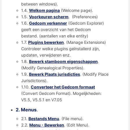
between windows).
1.4.
Welkom pagina
(Welcome page).
1.5.
Voorkeuren scherm
. (Preferences)
1.6.
Gedcom verkenner
(Gedcom Explorer)
geeft een overzicht van het Gedcom
bestand. (aantallen van elke entity)
1.7.
Plugins bewerken
. (Manage Extensions)
Controleer welke plugins geïnstallerd zijn,
updaten, verwijderen enz.
1.8.
Bewerk stamboom eigenschappen
.
(Modify Genealogical Properties).
1.9.
Bewerk Plaats jurisdicties
. (Modify Place
Jurisdictions).
1.10.
Converteer het Gedcom formaat
(Convert Gedcom Format). Mogelijkheden:
V5.5, V5.5.1 en V7.05
2. Menus
.
2.1.
Bestands Menu
. (File menu).
2.2.
Menu - Bewerken
. (Edit Menu).