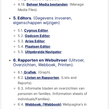
4.18.
Beheer Media bestanden
. (Manage
Media Files).
5. Editors
. (Gegevens invoeren,
eigenschappen wijzigen)
5.1.
Cygnus Editor
.
5.2.
Gedcom Editor
.
5.3.
Aries Editor
.
5.4.
Plaatsen Editor
.
5.5.
Uitgebreide Navigator
6. Rapporten en Webuitvoer
(Uitvoer,
Overzichten, Webboek, Printen).
6.1.
Grafiek
. (Graph).
6.2.
Lijsten en Rapporten
. (Lists and
Reports).
6.3. Informatie bladen en overzichten van
personen en families. (Information sheets of
individuals/Families).
6.4.
Webboek. (Webbook)
Webpagina's in