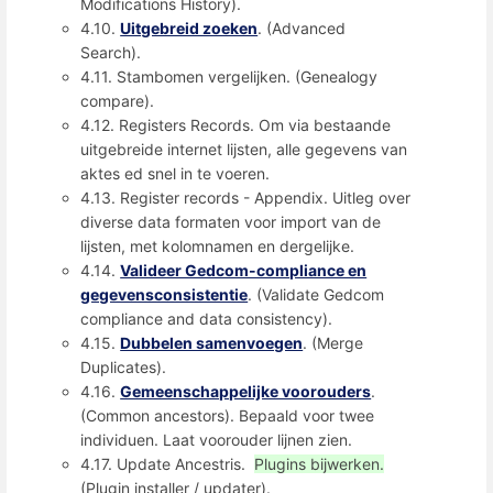
Modifications History).
4.10.
Uitgebreid zoeken
. (Advanced
Search).
4.11. Stambomen vergelijken. (Genealogy
compare).
4.12. Registers Records. Om via bestaande
uitgebreide internet lijsten, alle gegevens van
aktes ed snel in te voeren.
4.13. Register records - Appendix. Uitleg over
diverse data formaten voor import van de
lijsten, met kolomnamen en dergelijke.
4.14.
Valideer Gedcom-compliance en
gegevensconsistentie
. (Validate Gedcom
compliance and data consistency).
4.15.
Dubbelen samenvoegen
. (Merge
Duplicates).
4.16.
Gemeenschappelijke voorouders
.
(Common ancestors). Bepaald voor twee
individuen. Laat voorouder lijnen zien.
4.17. Update Ancestris.
Plugins bijwerken.
(Plugin installer / updater).