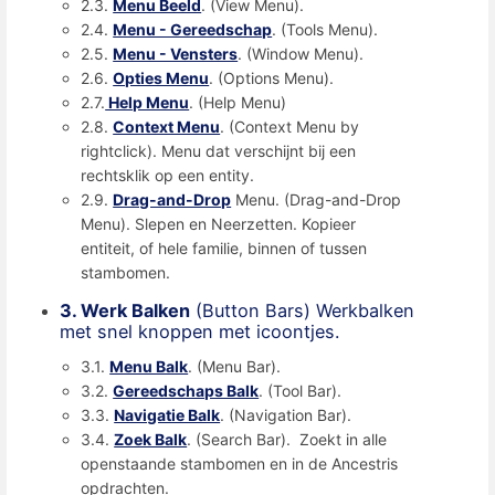
2.3.
Menu Beeld
. (View Menu).
2.4.
Menu - Gereedschap
. (Tools Menu).
2.5.
Menu - Vensters
. (Window Menu).
2.6.
Opties Menu
. (Options Menu).
2.7.
Help Menu
. (Help Menu)
2.8.
Context Menu
. (Context Menu by
rightclick). Menu dat verschijnt bij een
rechtsklik op een entity.
2.9.
Drag-and-Drop
Menu. (Drag-and-Drop
Menu). Slepen en Neerzetten. Kopieer
entiteit, of hele familie, binnen of tussen
stambomen.
3. Werk Balken
(Button Bars) Werkbalken
met snel knoppen met icoontjes.
3.1.
Menu Balk
. (Menu Bar).
3.2.
Gereedschaps Balk
. (Tool Bar).
3.3.
Navigatie Balk
. (Navigation Bar).
3.4.
Zoek Balk
. (Search Bar). Zoekt in alle
openstaande stambomen en in de Ancestris
opdrachten.