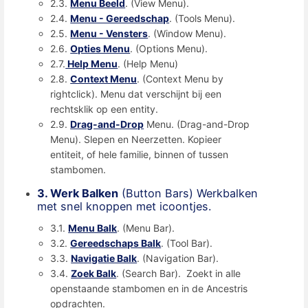
2.3.
Menu Beeld
. (View Menu).
2.4.
Menu - Gereedschap
. (Tools Menu).
2.5.
Menu - Vensters
. (Window Menu).
2.6.
Opties Menu
. (Options Menu).
2.7.
Help Menu
. (Help Menu)
2.8.
Context Menu
. (Context Menu by
rightclick). Menu dat verschijnt bij een
rechtsklik op een entity.
2.9.
Drag-and-Drop
Menu. (Drag-and-Drop
Menu). Slepen en Neerzetten. Kopieer
entiteit, of hele familie, binnen of tussen
stambomen.
3. Werk Balken
(Button Bars) Werkbalken
met snel knoppen met icoontjes.
3.1.
Menu Balk
. (Menu Bar).
3.2.
Gereedschaps Balk
. (Tool Bar).
3.3.
Navigatie Balk
. (Navigation Bar).
3.4.
Zoek Balk
. (Search Bar). Zoekt in alle
openstaande stambomen en in de Ancestris
opdrachten.