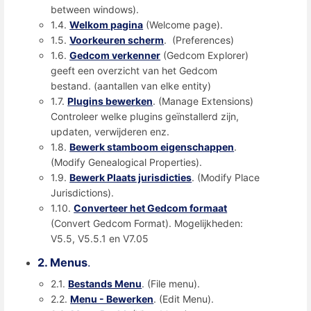
between windows).
1.4.
Welkom pagina
(Welcome page).
1.5.
Voorkeuren scherm
. (Preferences)
1.6.
Gedcom verkenner
(Gedcom Explorer)
geeft een overzicht van het Gedcom
bestand. (aantallen van elke entity)
1.7.
Plugins bewerken
. (Manage Extensions)
Controleer welke plugins geïnstallerd zijn,
updaten, verwijderen enz.
1.8.
Bewerk stamboom eigenschappen
.
(Modify Genealogical Properties).
1.9.
Bewerk Plaats jurisdicties
. (Modify Place
Jurisdictions).
1.10.
Converteer het Gedcom formaat
(Convert Gedcom Format). Mogelijkheden:
V5.5, V5.5.1 en V7.05
2. Menus
.
2.1.
Bestands Menu
. (File menu).
2.2.
Menu - Bewerken
. (Edit Menu).