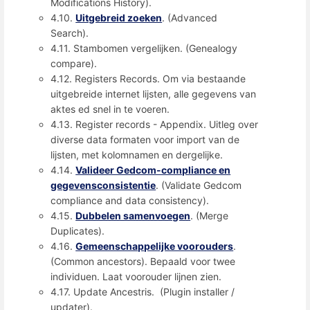
Modifications History).
4.10.
Uitgebreid zoeken
. (Advanced
Search).
4.11. Stambomen vergelijken. (Genealogy
compare).
4.12. Registers Records. Om via bestaande
uitgebreide internet lijsten, alle gegevens van
aktes ed snel in te voeren.
4.13. Register records - Appendix. Uitleg over
diverse data formaten voor import van de
lijsten, met kolomnamen en dergelijke.
4.14.
Valideer Gedcom-compliance en
gegevensconsistentie
. (Validate Gedcom
compliance and data consistency).
4.15.
Dubbelen samenvoegen
. (Merge
Duplicates).
4.16.
Gemeenschappelijke voorouders
.
(Common ancestors). Bepaald voor twee
individuen. Laat voorouder lijnen zien.
4.17. Update Ancestris. (Plugin installer /
updater).