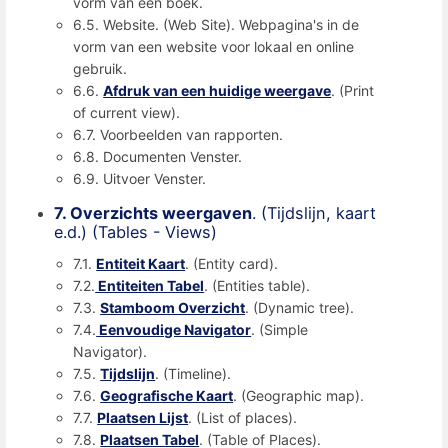
vorm van een boek.
6.5. Website. (Web Site). Webpagina's in de
vorm van een website voor lokaal en online
gebruik.
6.6.
Afdruk van een huidige weergave
. (Print
of current view).
6.7. Voorbeelden van rapporten.
6.8. Documenten Venster.
6.9. Uitvoer Venster.
7. Overzichts weergaven
. (Tijdslijn, kaart
e.d.) (Tables - Views)
7.1.
Entiteit Kaart
. (Entity card).
7.2.
Entiteiten Tabel
. (Entities table).
7.3.
Stamboom Overzicht
. (Dynamic tree).
7.4.
Eenvoudige Navigator
. (Simple
Navigator).
7.5.
Tijdslijn
. (Timeline).
7.6.
Geografische Kaart
. (Geographic map).
7.7.
Plaatsen Lijst
. (List of places).
7.8.
Plaatsen Tabel
. (Table of Places).