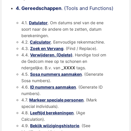
4. Gereedschappen
. (Tools and Functions)
4.1.
Datulator
. Om datums snel van de ene
soort naar de andere om te zetten, datum
berekeningen.
4.2.
Calculator
. Eenvoudige rekenmachine.
4.3.
Zoek en Vervang
. (Find / Replace).
4.4.
Verwijderen. (Delete)
. Handige tool om
de Gedcom mee op te schonen en
ndergelijke. B.v. van
_XXXX
tags.
4.5.
Sosa nummers aanmaken
. (Generate
Sosa numbers).
4.6.
ID nummers aanmaken
. (Generate ID
numbers).
4.7.
Markeer speciale personen
. (Mark
special individuals).
4.8.
Leeftijd berekeningen
. (Age
Calculation).
4.9.
Bekijk wijzigingshistorie
. (See