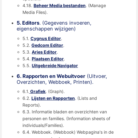
4.18.
Beheer Media bestanden
. (Manage
Media Files).
5. Editors
. (Gegevens invoeren,
eigenschappen wijzigen)
5.1.
Cygnus Editor
.
5.2.
Gedcom Editor
.
5.3.
Aries Editor
.
5.4.
Plaatsen Editor
.
5.5.
Uitgebreide Navigator
6. Rapporten en Webuitvoer
(Uitvoer,
Overzichten, Webboek, Printen).
6.1.
Grafiek
. (Graph).
6.2.
Lijsten en Rapporten
. (Lists and
Reports).
6.3. Informatie bladen en overzichten van
personen en families. (Information sheets of
individuals/Families).
6.4. Webboek. (Webbook) Webpagina's in de