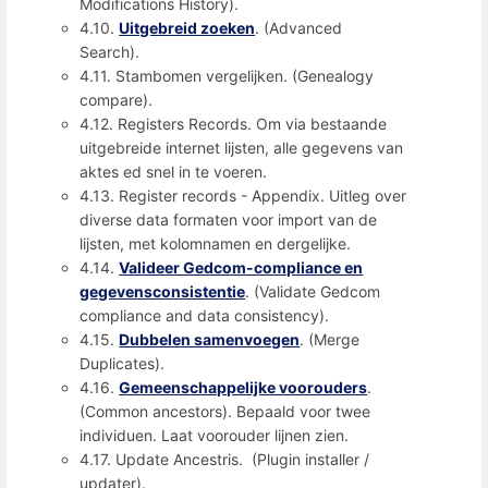
Modifications History).
4.10.
Uitgebreid zoeken
. (Advanced
Search).
4.11. Stambomen vergelijken. (Genealogy
compare).
4.12. Registers Records. Om via bestaande
uitgebreide internet lijsten, alle gegevens van
aktes ed snel in te voeren.
4.13. Register records - Appendix. Uitleg over
diverse data formaten voor import van de
lijsten, met kolomnamen en dergelijke.
4.14.
Valideer Gedcom-compliance en
gegevensconsistentie
. (Validate Gedcom
compliance and data consistency).
4.15.
Dubbelen samenvoegen
. (Merge
Duplicates).
4.16.
Gemeenschappelijke voorouders
.
(Common ancestors). Bepaald voor twee
individuen. Laat voorouder lijnen zien.
4.17. Update Ancestris. (Plugin installer /
updater).