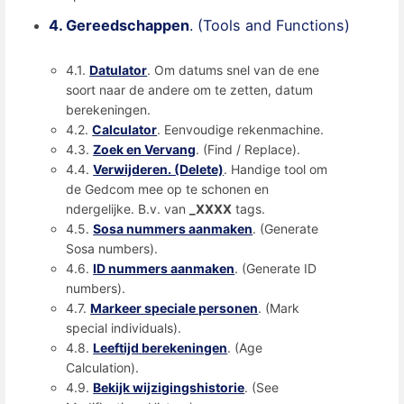
4. Gereedschappen
. (Tools and Functions)
4.1.
Datulator
. Om datums snel van de ene
soort naar de andere om te zetten, datum
berekeningen.
4.2.
Calculator
. Eenvoudige rekenmachine.
4.3.
Zoek en Vervang
. (Find / Replace).
4.4.
Verwijderen. (Delete)
. Handige tool om
de Gedcom mee op te schonen en
ndergelijke. B.v. van
_XXXX
tags.
4.5.
Sosa nummers aanmaken
. (Generate
Sosa numbers).
4.6.
ID nummers aanmaken
. (Generate ID
numbers).
4.7.
Markeer speciale personen
. (Mark
special individuals).
4.8.
Leeftijd berekeningen
. (Age
Calculation).
4.9.
Bekijk wijzigingshistorie
. (See