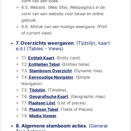
vorm van een boek.
6.5. Website. (Web Site). Webpagina's in de
vorm van een website voor lokaal en online
gebruik.
6.6. Afdruk van een huidige weergave. (Print
of current view).
7. Overzichts weergaven
. (Tijdslijn, kaart
e.d.) (Tables - Views)
7.1.
Entiteit Kaart
. (Entity card).
7.2.
Entiteiten Tabel
. (Entities table).
7.3.
Stamboom Overzicht
. (Dynamic tree).
7.4.
Eenvoudige Navigator
. (Simple
Navigator).
7.5.
Tijdslijn
. (Timeline).
7.6.
Geografische Kaart
. (Geographic map).
7.7.
Plaatsen Lijst
. (List of places).
7.8.
Plaatsen Tabel
. (Table of Places).
7.9.
Media Viewer
.
8. Algemene stamboom acties
. (General