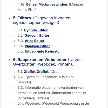
4.18.
Beheer Media bestanden
. (Manage
Media Files).
5. Editors
. (Gegevens invoeren,
eigenschappen wijzigen)
5.1.
Cygnus Editor
.
5.2.
Gedcom Editor
.
5.3.
Aries Editor
.
5.4.
Plaatsen Editor
.
5.5.
Uitgebreide Navigator
6. Rapporten en Webuitvoer
(Uitvoer,
Overzichten, Webboek, Printen).
6.1.
Grafiek.
Grafiek
.
(Graph).
6.2. Lijsten en Rapporten. (Lists and
Reports).
6.3. Informatie bladen en overzichten van
personen en families. (Information sheets of
individuals/Families).
6.4. Webboek. (Webbook) Webpagina's in de