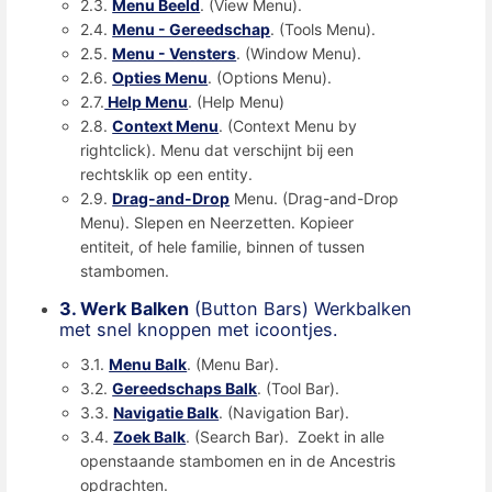
2.3.
Menu Beeld
. (View Menu).
2.4.
Menu - Gereedschap
. (Tools Menu).
2.5.
Menu - Vensters
. (Window Menu).
2.6.
Opties Menu
. (Options Menu).
2.7.
Help Menu
. (Help Menu)
2.8.
Context Menu
. (Context Menu by
rightclick). Menu dat verschijnt bij een
rechtsklik op een entity.
2.9.
Drag-and-Drop
Menu. (Drag-and-Drop
Menu). Slepen en Neerzetten. Kopieer
entiteit, of hele familie, binnen of tussen
stambomen.
3. Werk Balken
(Button Bars) Werkbalken
met snel knoppen met icoontjes.
3.1.
Menu Balk
. (Menu Bar).
3.2.
Gereedschaps Balk
. (Tool Bar).
3.3.
Navigatie Balk
. (Navigation Bar).
3.4.
Zoek Balk
. (Search Bar). Zoekt in alle
openstaande stambomen en in de Ancestris
opdrachten.