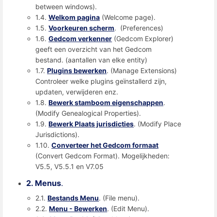
between windows).
1.4.
Welkom pagina
(Welcome page).
1.5.
Voorkeuren scherm
. (Preferences)
1.6.
Gedcom verkenner
(Gedcom Explorer)
geeft een overzicht van het Gedcom
bestand. (aantallen van elke entity)
1.7.
Plugins bewerken
. (Manage Extensions)
Controleer welke plugins geïnstallerd zijn,
updaten, verwijderen enz.
1.8.
Bewerk stamboom eigenschappen
.
(Modify Genealogical Properties).
1.9.
Bewerk Plaats jurisdicties
. (Modify Place
Jurisdictions).
1.10.
Converteer het Gedcom formaat
(Convert Gedcom Format). Mogelijkheden:
V5.5, V5.5.1 en V7.05
2. Menus
.
2.1.
Bestands Menu
. (File menu).
2.2.
Menu - Bewerken
. (Edit Menu).