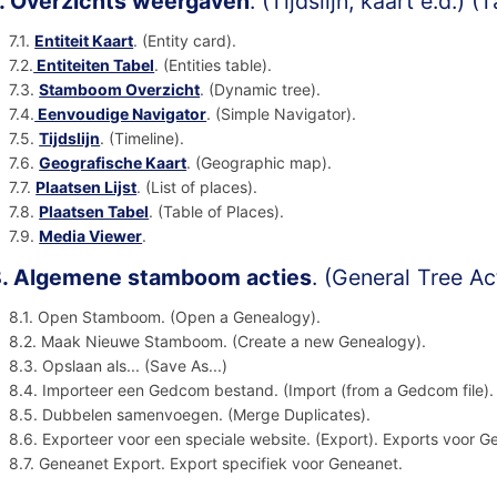
. Overzichts weergaven
. (Tijdslijn, kaart e.d.) 
7.1.
Entiteit Kaart
. (Entity card).
7.2.
Entiteiten Tabel
. (Entities table).
7.3.
Stamboom Overzicht
. (Dynamic tree).
7.4.
Eenvoudige Navigator
. (Simple Navigator).
7.5.
Tijdslijn
. (Timeline).
7.6.
Geografische Kaart
. (Geographic map).
7.7.
Plaatsen Lijst
. (List of places).
7.8.
Plaatsen Tabel
. (Table of Places).
7.9.
Media Viewer
.
. Algemene stamboom acties
. (General Tree A
8.1. Open Stamboom. (Open a Genealogy).
8.2. Maak Nieuwe Stamboom. (Create a new Genealogy).
8.3. Opslaan als... (Save As...)
8.4. Importeer een Gedcom bestand. (Import (from a Gedcom file)
8.5. Dubbelen samenvoegen. (Merge Duplicates).
8.6. Exporteer voor een speciale website. (Export). Exports vo
8.7. Geneanet Export. Export specifiek voor Geneanet.