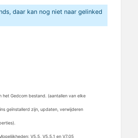
ands, daar kan nog niet naar gelinked
n het Gedcom bestand. (aantallen van elke
ns geïnstallerd zijn, updaten, verwijderen
perties).
ogelijkheden: V5.5, V5.5.1 en V7.05