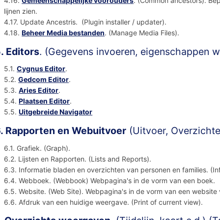
4.16.
Gemeenschappelijke voorouders
. (Common ancestors). Bep
lijnen zien.
4.17. Update Ancestris. (Plugin installer / updater).
4.18.
Beheer Media bestanden
. (Manage Media Files).
. Editors
. (Gegevens invoeren, eigenschappen w
5.1.
Cygnus Editor
.
5.2.
Gedcom Editor
.
5.3.
Aries Editor
.
5.4.
Plaatsen Editor
.
5.5.
Uitgebreide Navigator
. Rapporten en Webuitvoer
(Uitvoer, Overzichte
6.1. Grafiek. (Graph).
6.2. Lijsten en Rapporten. (Lists and Reports).
6.3. Informatie bladen en overzichten van personen en families. (In
6.4. Webboek. (Webbook) Webpagina's in de vorm van een boek.
6.5. Website. (Web Site). Webpagina's in de vorm van een website 
6.6. Afdruk van een huidige weergave. (Print of current view).