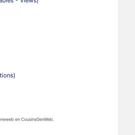
(Tables - Views)
ctions)
.
or Geneweb en CousinsGenWeb.