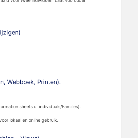
aald voor twee individuen. Laat voorouder
ijzigen)
n, Webboek, Printen).
formation sheets of individuals/Families).
voor lokaal en online gebruik.