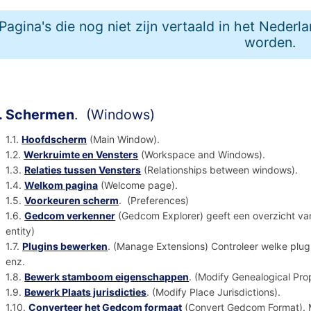
Pagina's die nog niet zijn vertaald in het Nederl
worden.
. Schermen
. (Windows)
1.1.
Hoofdscherm
(Main Window).
1.2.
Werkruimte en Vensters
(Workspace and Windows).
1.3.
Relaties tussen Vensters
(Relationships between windows).
1.4.
Welkom pagina
(Welcome page).
1.5.
Voorkeuren scherm
. (Preferences)
1.6.
Gedcom verkenner
(Gedcom Explorer) geeft een overzicht va
entity)
1.7.
Plugins bewerken
. (Manage Extensions) Controleer welke plugi
enz.
1.8.
Bewerk stamboom eigenschappen
. (Modify Genealogical Pro
1.9.
Bewerk Plaats jurisdicties
. (Modify Place Jurisdictions).
1.10.
Converteer het Gedcom formaat
(Convert Gedcom Format). M