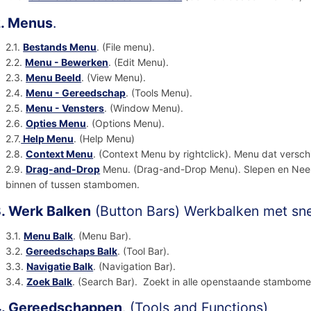
. Menus
.
2.1.
Bestands Menu
. (File menu).
2.2.
Menu - Bewerken
. (Edit Menu).
2.3.
Menu Beeld
. (View Menu).
2.4.
Menu - Gereedschap
. (Tools Menu).
2.5.
Menu - Vensters
. (Window Menu).
2.6.
Opties Menu
. (Options Menu).
2.7.
Help Menu
. (Help Menu)
2.8.
Context Menu
. (Context Menu by rightclick). Menu dat verschi
2.9.
Drag-and-Drop
Menu. (Drag-and-Drop Menu). Slepen en Neerzet
binnen of tussen stambomen.
. Werk Balken
(Button Bars) Werkbalken met sn
3.1.
Menu Balk
. (Menu Bar).
3.2.
Gereedschaps Balk
. (Tool Bar).
3.3.
Navigatie Balk
. (Navigation Bar).
3.4.
Zoek Balk
. (Search Bar). Zoekt in alle openstaande stambome
. Gereedschappen
. (Tools and Functions)