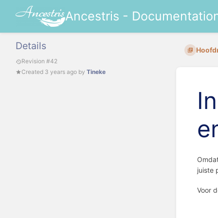
Ancestris - Documentatio
Details
Hoofd
Revision #42
Created
3 years ago
by
Tineke
I
e
Omdat 
juiste
Voor d