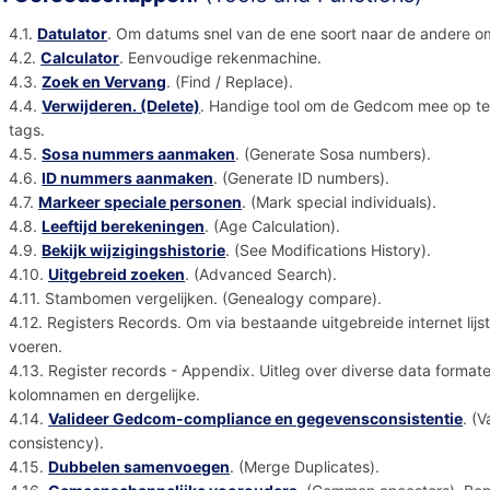
4.1.
Datulator
. Om datums snel van de ene soort naar de andere o
4.2.
Calculator
. Eenvoudige rekenmachine.
4.3.
Zoek en Vervang
. (Find / Replace).
4.4.
Verwijderen. (Delete)
. Handige tool om de Gedcom mee op te 
tags.
4.5.
Sosa nummers aanmaken
. (Generate Sosa numbers).
4.6.
ID nummers aanmaken
. (Generate ID numbers).
4.7.
Markeer speciale personen
. (Mark special individuals).
4.8.
Leeftijd berekeningen
. (Age Calculation).
4.9.
Bekijk wijzigingshistorie
. (See Modifications History).
4.10.
Uitgebreid zoeken
. (Advanced Search).
4.11. Stambomen vergelijken. (Genealogy compare).
4.12. Registers Records. Om via bestaande uitgebreide internet lijs
voeren.
4.13. Register records - Appendix. Uitleg over diverse data formate
kolomnamen en dergelijke.
4.14.
Valideer Gedcom-compliance en gegevensconsistentie
. (
consistency).
4.15.
Dubbelen samenvoegen
. (Merge Duplicates).