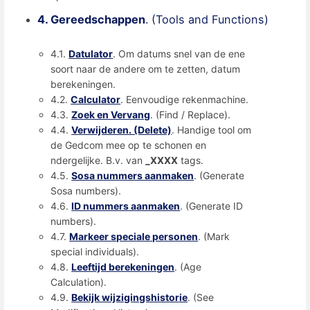
4. Gereedschappen
. (Tools and Functions)
4.1.
Datulator
. Om datums snel van de ene
soort naar de andere om te zetten, datum
berekeningen.
4.2.
Calculator
. Eenvoudige rekenmachine.
4.3.
Zoek en Vervang
. (Find / Replace).
4.4.
Verwijderen. (Delete)
. Handige tool om
de Gedcom mee op te schonen en
ndergelijke. B.v. van
_XXXX
tags.
4.5.
Sosa nummers aanmaken
. (Generate
Sosa numbers).
4.6.
ID nummers aanmaken
. (Generate ID
numbers).
4.7.
Markeer speciale personen
. (Mark
special individuals).
4.8.
Leeftijd berekeningen
. (Age
Calculation).
4.9.
Bekijk wijzigingshistorie
. (See