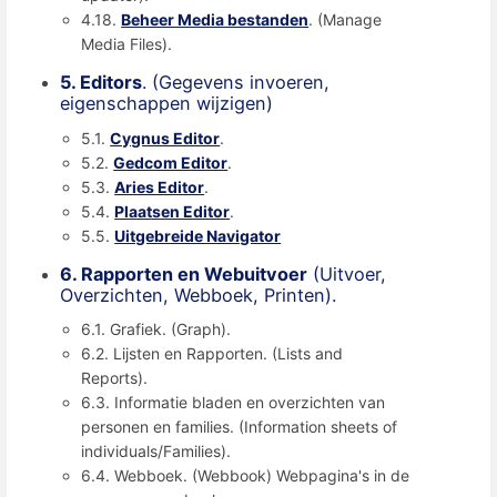
4.18.
Beheer Media bestanden
. (Manage
Media Files).
5. Editors
. (Gegevens invoeren,
eigenschappen wijzigen)
5.1.
Cygnus Editor
.
5.2.
Gedcom Editor
.
5.3.
Aries Editor
.
5.4.
Plaatsen Editor
.
5.5.
Uitgebreide Navigator
6. Rapporten en Webuitvoer
(Uitvoer,
Overzichten, Webboek, Printen).
6.1. Grafiek. (Graph).
6.2. Lijsten en Rapporten. (Lists and
Reports).
6.3. Informatie bladen en overzichten van
personen en families. (Information sheets of
individuals/Families).
6.4. Webboek. (Webbook) Webpagina's in de