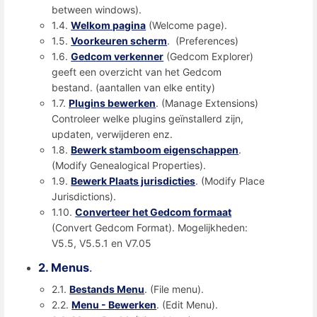
between windows).
1.4.
Welkom pagina
(Welcome page).
1.5.
Voorkeuren scherm
. (Preferences)
1.6.
Gedcom verkenner
(Gedcom Explorer)
geeft een overzicht van het Gedcom
bestand. (aantallen van elke entity)
1.7.
Plugins bewerken
. (Manage Extensions)
Controleer welke plugins geïnstallerd zijn,
updaten, verwijderen enz.
1.8.
Bewerk stamboom eigenschappen
.
(Modify Genealogical Properties).
1.9.
Bewerk Plaats jurisdicties
. (Modify Place
Jurisdictions).
1.10.
Converteer het Gedcom formaat
(Convert Gedcom Format). Mogelijkheden:
V5.5, V5.5.1 en V7.05
2. Menus
.
2.1.
Bestands Menu
. (File menu).
2.2.
Menu - Bewerken
. (Edit Menu).