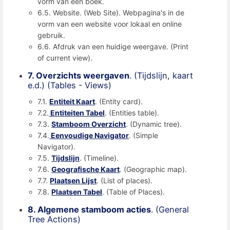
vorm van een boek.
6.5. Website. (Web Site). Webpagina's in de
vorm van een website voor lokaal en online
gebruik.
6.6. Afdruk van een huidige weergave. (Print
of current view).
7. Overzichts weergaven
. (Tijdslijn, kaart
e.d.) (Tables - Views)
7.1.
Entiteit Kaart
. (Entity card).
7.2.
Entiteiten Tabel
. (Entities table).
7.3.
Stamboom Overzicht
. (Dynamic tree).
7.4.
Eenvoudige Navigator
. (Simple
Navigator).
7.5.
Tijdslijn
. (Timeline).
7.6.
Geografische Kaart
. (Geographic map).
7.7.
Plaatsen Lijst
. (List of places).
7.8.
Plaatsen Tabel
. (Table of Places).
8. Algemene stamboom acties
. (General
Tree Actions)