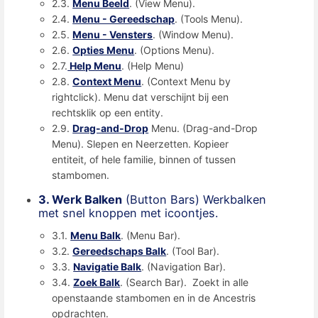
2.3.
Menu Beeld
. (View Menu).
2.4.
Menu - Gereedschap
. (Tools Menu).
2.5.
Menu - Vensters
. (Window Menu).
2.6.
Opties Menu
. (Options Menu).
2.7.
Help Menu
. (Help Menu)
2.8.
Context Menu
. (Context Menu by
rightclick). Menu dat verschijnt bij een
rechtsklik op een entity.
2.9.
Drag-and-Drop
Menu. (Drag-and-Drop
Menu). Slepen en Neerzetten. Kopieer
entiteit, of hele familie, binnen of tussen
stambomen.
3. Werk Balken
(Button Bars) Werkbalken
met snel knoppen met icoontjes.
3.1.
Menu Balk
. (Menu Bar).
3.2.
Gereedschaps Balk
. (Tool Bar).
3.3.
Navigatie Balk
. (Navigation Bar).
3.4.
Zoek Balk
. (Search Bar). Zoekt in alle
openstaande stambomen en in de Ancestris
opdrachten.