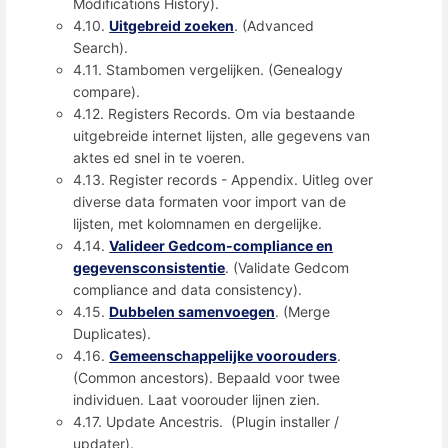
Modifications History).
4.10.
Uitgebreid zoeken
. (Advanced
Search).
4.11. Stambomen vergelijken. (Genealogy
compare).
4.12. Registers Records. Om via bestaande
uitgebreide internet lijsten, alle gegevens van
aktes ed snel in te voeren.
4.13. Register records - Appendix. Uitleg over
diverse data formaten voor import van de
lijsten, met kolomnamen en dergelijke.
4.14.
Valideer Gedcom-compliance en
gegevensconsistentie
. (Validate Gedcom
compliance and data consistency).
4.15.
Dubbelen samenvoegen
. (Merge
Duplicates).
4.16.
Gemeenschappelijke voorouders
.
(Common ancestors). Bepaald voor twee
individuen. Laat voorouder lijnen zien.
4.17. Update Ancestris. (Plugin installer /
updater).