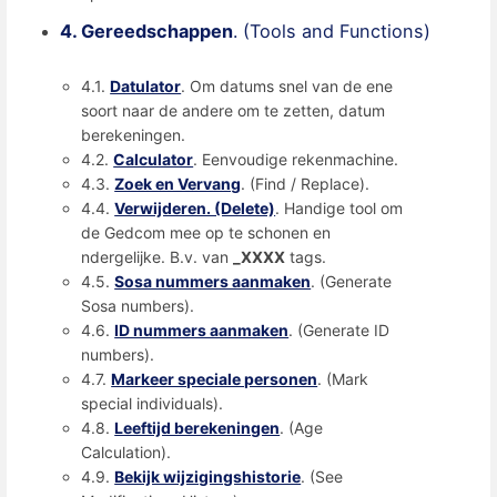
4. Gereedschappen
. (Tools and Functions)
4.1.
Datulator
. Om datums snel van de ene
soort naar de andere om te zetten, datum
berekeningen.
4.2.
Calculator
. Eenvoudige rekenmachine.
4.3.
Zoek en Vervang
. (Find / Replace).
4.4.
Verwijderen. (Delete)
. Handige tool om
de Gedcom mee op te schonen en
ndergelijke. B.v. van
_XXXX
tags.
4.5.
Sosa nummers aanmaken
. (Generate
Sosa numbers).
4.6.
ID nummers aanmaken
. (Generate ID
numbers).
4.7.
Markeer speciale personen
. (Mark
special individuals).
4.8.
Leeftijd berekeningen
. (Age
Calculation).
4.9.
Bekijk wijzigingshistorie
. (See