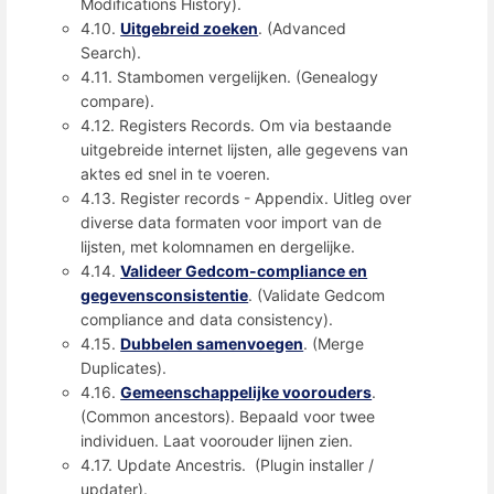
Modifications History).
4.10.
Uitgebreid zoeken
. (Advanced
Search).
4.11. Stambomen vergelijken. (Genealogy
compare).
4.12. Registers Records. Om via bestaande
uitgebreide internet lijsten, alle gegevens van
aktes ed snel in te voeren.
4.13. Register records - Appendix. Uitleg over
diverse data formaten voor import van de
lijsten, met kolomnamen en dergelijke.
4.14.
Valideer Gedcom-compliance en
gegevensconsistentie
. (Validate Gedcom
compliance and data consistency).
4.15.
Dubbelen samenvoegen
. (Merge
Duplicates).
4.16.
Gemeenschappelijke voorouders
.
(Common ancestors). Bepaald voor twee
individuen. Laat voorouder lijnen zien.
4.17. Update Ancestris. (Plugin installer /
updater).