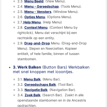
2.3.
Menu Beeld
. (View Menu).
2.4.
Menu - Gereedschap
. (Tools Menu).
2.5.
Menu - Vensters
. (Window Menu).
2.6.
Opties Menu
. (Options Menu).
2.7.
Help Menu
. (Help Menu)
2.8.
Context Menu
. (Context Menu by
rightclick). Menu dat verschijnt bij een
rechtsklik op een entity.
2.9.
Drag-and-Drop
Menu. (Drag-and-Drop
Menu). Slepen en Neerzetten. Kopieer
entiteit, of hele familie, binnen of tussen
stambomen.
3. Werk Balken
(Button Bars) Werkbalken
met snel knoppen met icoontjes.
3.1.
Menu Balk
. (Menu Bar).
3.2.
Gereedschaps Balk
. (Tool Bar).
3.3.
Navigatie Balk
. (Navigation Bar).
3.4.
Zoek Balk
. (Search Bar). Zoekt in alle
openstaande stambomen en in de Ancestris
opdrachten.