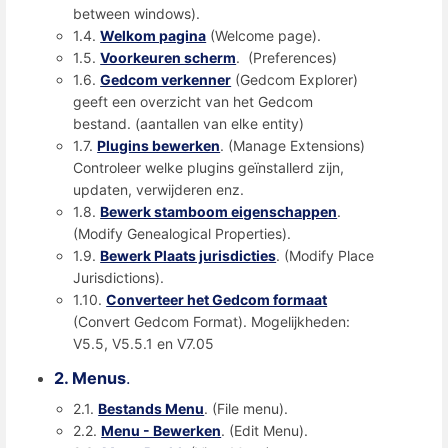
between windows).
1.4.
Welkom pagina
(Welcome page).
1.5.
Voorkeuren scherm
. (Preferences)
1.6.
Gedcom verkenner
(Gedcom Explorer)
geeft een overzicht van het Gedcom
bestand. (aantallen van elke entity)
1.7.
Plugins bewerken
. (Manage Extensions)
Controleer welke plugins geïnstallerd zijn,
updaten, verwijderen enz.
1.8.
Bewerk stamboom eigenschappen
.
(Modify Genealogical Properties).
1.9.
Bewerk Plaats jurisdicties
. (Modify Place
Jurisdictions).
1.10.
Converteer het Gedcom formaat
(Convert Gedcom Format). Mogelijkheden:
V5.5, V5.5.1 en V7.05
2. Menus
.
2.1.
Bestands Menu
. (File menu).
2.2.
Menu - Bewerken
. (Edit Menu).