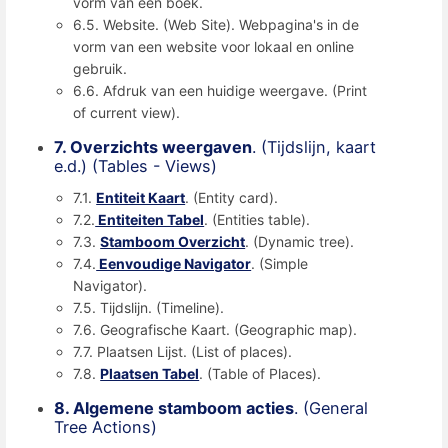
vorm van een boek.
6.5. Website. (Web Site). Webpagina's in de
vorm van een website voor lokaal en online
gebruik.
6.6. Afdruk van een huidige weergave. (Print
of current view).
7. Overzichts weergaven
. (Tijdslijn, kaart
e.d.) (Tables - Views)
7.1.
Entiteit Kaart
. (Entity card).
7.2.
Entiteiten Tabel
. (Entities table).
7.3.
Stamboom Overzicht
. (Dynamic tree).
7.4.
Eenvoudige Navigator
. (Simple
Navigator).
7.5. Tijdslijn. (Timeline).
7.6. Geografische Kaart. (Geographic map).
7.7. Plaatsen Lijst. (List of places).
7.8.
Plaatsen Tabel
. (Table of Places).
8. Algemene stamboom acties
. (General
Tree Actions)