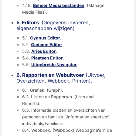
4.18.
Beheer Media bestanden
. (Manage
Media Files).
5. Editors
. (Gegevens invoeren,
eigenschappen wijzigen)
5.1.
Cygnus Editor
.
5.2.
Gedcom Editor
.
5.3.
Aries Editor
.
5.4.
Plaatsen Editor
.
5.5.
Uitgebreide Navigator
6. Rapporten en Webuitvoer
(Uitvoer,
Overzichten, Webboek, Printen).
6.1. Grafiek. (Graph).
6.2. Lijsten en Rapporten. (Lists and
Reports).
6.3. Informatie bladen en overzichten van
personen en families. (Information sheets of
individuals/Families).
6.4. Webboek. (Webbook) Webpagina's in de