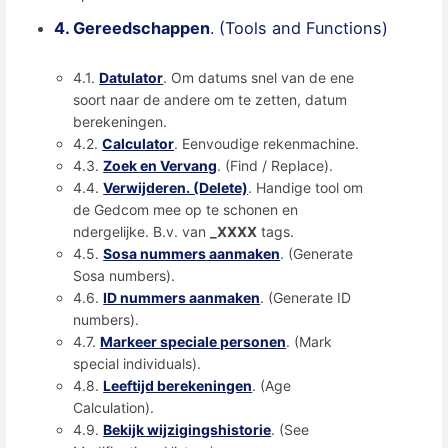
4. Gereedschappen
. (Tools and Functions)
4.1.
Datulator
. Om datums snel van de ene
soort naar de andere om te zetten, datum
berekeningen.
4.2.
Calculator
. Eenvoudige rekenmachine.
4.3.
Zoek en Vervang
. (Find / Replace).
4.4.
Verwijderen. (Delete)
. Handige tool om
de Gedcom mee op te schonen en
ndergelijke. B.v. van
_XXXX
tags.
4.5.
Sosa nummers aanmaken
. (Generate
Sosa numbers).
4.6.
ID nummers aanmaken
. (Generate ID
numbers).
4.7.
Markeer speciale personen
. (Mark
special individuals).
4.8.
Leeftijd berekeningen
. (Age
Calculation).
4.9.
Bekijk wijzigingshistorie
. (See