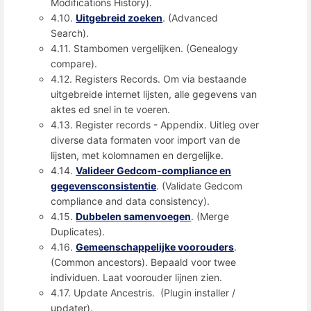
Modifications History).
4.10.
Uitgebreid zoeken
. (Advanced
Search).
4.11. Stambomen vergelijken. (Genealogy
compare).
4.12. Registers Records. Om via bestaande
uitgebreide internet lijsten, alle gegevens van
aktes ed snel in te voeren.
4.13. Register records - Appendix. Uitleg over
diverse data formaten voor import van de
lijsten, met kolomnamen en dergelijke.
4.14.
Valideer Gedcom-compliance en
gegevensconsistentie
. (Validate Gedcom
compliance and data consistency).
4.15.
Dubbelen samenvoegen
. (Merge
Duplicates).
4.16.
Gemeenschappelijke voorouders
.
(Common ancestors). Bepaald voor twee
individuen. Laat voorouder lijnen zien.
4.17. Update Ancestris. (Plugin installer /
updater).