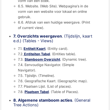
vorm van een boek.
6.5. Website. (Web Site). Webpagina's in de
vorm van een website voor lokaal en online
gebruik.
6.6. Afdruk van een huidige weergave. (Print
of current view).
7. Overzichts weergaven
. (Tijdslijn, kaart
e.d.) (Tables - Views)
7.1.
Entiteit Kaart
. (Entity card).
7.2.
Entiteiten Tabel
. (Entities table).
7.3.
Stamboom Overzicht
. (Dynamic tree).
7.4. Eenvoudige Navigator. (Simple
Navigator).
7.5. Tijdslijn. (Timeline).
7.6. Geografische Kaart. (Geographic map).
7.7. Plaatsen Lijst. (List of places).
7.8.
Plaatsen Tabel
. (Table of Places).
8. Algemene stamboom acties
. (General
Tree Actions)