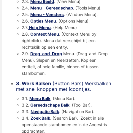
2.3.
Menu Beeld
. (View Menu).
2.4.
Menu - Gereedschap
. (Tools Menu).
2.5.
Menu - Vensters
. (Window Menu).
2.6.
Opties Menu
. (Options Menu).
2.7.
Help Menu
. (Help Menu)
2.8.
Context Menu
. (Context Menu by
rightclick). Menu dat verschijnt bij een
rechtsklik op een entity.
2.9.
Drag-and-Drop
Menu. (Drag-and-Drop
Menu). Slepen en Neerzetten. Kopieer
entiteit, of hele familie, binnen of tussen
stambomen.
3. Werk Balken
(Button Bars) Werkbalken
met snel knoppen met icoontjes.
3.1.
Menu Balk
. (Menu Bar).
3.2.
Gereedschaps Balk
. (Tool Bar).
3.3.
Navigatie Balk
. (Navigation Bar).
3.4.
Zoek Balk
. (Search Bar). Zoekt in alle
openstaande stambomen en in de Ancestris
opdrachten.