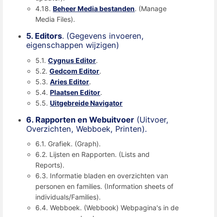
4.18.
Beheer Media bestanden
. (Manage
Media Files).
5. Editors
. (Gegevens invoeren,
eigenschappen wijzigen)
5.1.
Cygnus Editor
.
5.2.
Gedcom Editor
.
5.3.
Aries Editor
.
5.4.
Plaatsen Editor
.
5.5.
Uitgebreide Navigator
6. Rapporten en Webuitvoer
(Uitvoer,
Overzichten, Webboek, Printen).
6.1. Grafiek. (Graph).
6.2. Lijsten en Rapporten. (Lists and
Reports).
6.3. Informatie bladen en overzichten van
personen en families. (Information sheets of
individuals/Families).
6.4. Webboek. (Webbook) Webpagina's in de