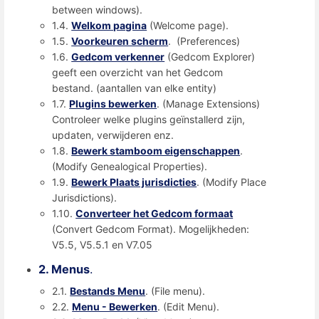
between windows).
1.4.
Welkom pagina
(Welcome page).
1.5.
Voorkeuren scherm
. (Preferences)
1.6.
Gedcom verkenner
(Gedcom Explorer)
geeft een overzicht van het Gedcom
bestand. (aantallen van elke entity)
1.7.
Plugins bewerken
. (Manage Extensions)
Controleer welke plugins geïnstallerd zijn,
updaten, verwijderen enz.
1.8.
Bewerk stamboom eigenschappen
.
(Modify Genealogical Properties).
1.9.
Bewerk Plaats jurisdicties
. (Modify Place
Jurisdictions).
1.10.
Converteer het Gedcom formaat
(Convert Gedcom Format). Mogelijkheden:
V5.5, V5.5.1 en V7.05
2. Menus
.
2.1.
Bestands Menu
. (File menu).
2.2.
Menu - Bewerken
. (Edit Menu).