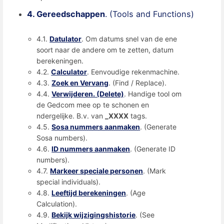
4. Gereedschappen
. (Tools and Functions)
4.1.
Datulator
. Om datums snel van de ene
soort naar de andere om te zetten, datum
berekeningen.
4.2.
Calculator
. Eenvoudige rekenmachine.
4.3.
Zoek en Vervang
. (Find / Replace).
4.4.
Verwijderen. (Delete)
. Handige tool om
de Gedcom mee op te schonen en
ndergelijke. B.v. van
_XXXX
tags.
4.5.
Sosa nummers aanmaken
. (Generate
Sosa numbers).
4.6.
ID nummers aanmaken
. (Generate ID
numbers).
4.7.
Markeer speciale personen
. (Mark
special individuals).
4.8.
Leeftijd berekeningen
. (Age
Calculation).
4.9.
Bekijk wijzigingshistorie
. (See