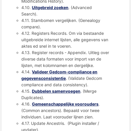
Modifications History).
4.10.
Uitgebreid zoeken
. (Advanced
Search).
4.11. Stambomen vergelijken. (Genealogy
compare).
4.12. Registers Records. Om via bestaande
uitgebreide internet lijsten, alle gegevens van
aktes ed snel in te voeren.
4.13. Register records - Appendix. Uitleg over
diverse data formaten voor import van de
lijsten, met kolomnamen en dergelijke.
4.14.
Valideer Gedcom-compliance en
gegevensconsistentie
. (Validate Gedcom
compliance and data consistency).
4.15.
Dubbelen samenvoegen
. (Merge
Duplicates).
4.16.
Gemeenschappelijke voorouders
.
(Common ancestors). Bepaald voor twee
individuen. Laat voorouder lijnen zien.
4.17. Update Ancestris. (Plugin installer /
updater).