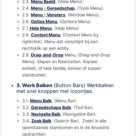
2.3.
Menu Beeld
. (View Menu).
2.4.
Menu - Gereedschap
. (Tools Menu).
2.5.
Menu - Vensters
. (Window Menu).
2.6.
Opties Menu
. (Options Menu).
2.7.
Help Menu
. (Help Menu)
2.8.
Context Menu
. (Context Menu by
rightclick). Menu dat verschijnt bij een
rechtsklik op een entity.
2.9.
Drag-and-Drop
Menu. (Drag-and-Drop
Menu). Slepen en Neerzetten. Kopieer
entiteit, of hele familie, binnen of tussen
stambomen.
3. Werk Balken
(Button Bars) Werkbalken
met snel knoppen met icoontjes.
3.1.
Menu Balk
. (Menu Bar).
3.2.
Gereedschaps Balk
. (Tool Bar).
3.3.
Navigatie Balk
. (Navigation Bar).
3.4.
Zoek Balk
. (Search Bar). Zoekt in alle
openstaande stambomen en in de Ancestris
opdrachten.