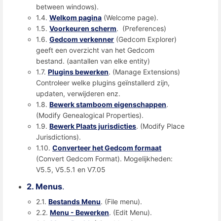
between windows).
1.4.
Welkom pagina
(Welcome page).
1.5.
Voorkeuren scherm
. (Preferences)
1.6.
Gedcom verkenner
(Gedcom Explorer)
geeft een overzicht van het Gedcom
bestand. (aantallen van elke entity)
1.7.
Plugins bewerken
. (Manage Extensions)
Controleer welke plugins geïnstallerd zijn,
updaten, verwijderen enz.
1.8.
Bewerk stamboom eigenschappen
.
(Modify Genealogical Properties).
1.9.
Bewerk Plaats jurisdicties
. (Modify Place
Jurisdictions).
1.10.
Converteer het Gedcom formaat
(Convert Gedcom Format). Mogelijkheden:
V5.5, V5.5.1 en V7.05
2. Menus
.
2.1.
Bestands Menu
. (File menu).
2.2.
Menu - Bewerken
. (Edit Menu).