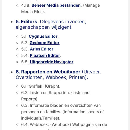
4.18.
Beheer Media bestanden
. (Manage
Media Files).
5. Editors
. (Gegevens invoeren,
eigenschappen wijzigen)
5.1.
Cygnus Editor
.
5.2.
Gedcom Editor
.
5.3.
Aries Editor
.
5.4.
Plaatsen Editor
.
5.5.
Uitgebreide Navigator
6. Rapporten en Webuitvoer
(Uitvoer,
Overzichten, Webboek, Printen).
6.1. Grafiek. (Graph).
6.2. Lijsten en Rapporten. (Lists and
Reports).
6.3. Informatie bladen en overzichten van
personen en families. (Information sheets of
individuals/Families).
6.4. Webboek. (Webbook) Webpagina's in de