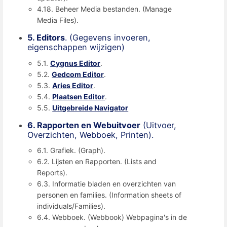
4.18. Beheer Media bestanden. (Manage
Media Files).
5. Editors
. (Gegevens invoeren,
eigenschappen wijzigen)
5.1.
Cygnus Editor
.
5.2.
Gedcom Editor
.
5.3.
Aries Editor
.
5.4.
Plaatsen Editor
.
5.5.
Uitgebreide Navigator
6. Rapporten en Webuitvoer
(Uitvoer,
Overzichten, Webboek, Printen).
6.1. Grafiek. (Graph).
6.2. Lijsten en Rapporten. (Lists and
Reports).
6.3. Informatie bladen en overzichten van
personen en families. (Information sheets of
individuals/Families).
6.4. Webboek. (Webbook) Webpagina's in de