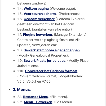
between windows).
1.4.
Welkom pagina
(Welcome page).
1.5.
Voorkeuren scherm
. (Preferences)
1.6.
Gedcom verkenner
(Gedcom Explorer)
geeft een overzicht van het Gedcom
bestand. (aantallen van elke entity)
1.7.
Plugins bewerken
. (Manage Extensions)
Controleer welke plugins geïnstallerd zijn,
updaten, verwijderen enz.
1.8.
Bewerk stamboom eigenschappen
.
(Modify Genealogical Properties).
1.9.
Bewerk Plaats jurisdicties
. (Modify Place
Jurisdictions).
1.10.
Converteer het Gedcom formaat
(Convert Gedcom Format). Mogelijkheden:
V5.5, V5.5.1 en V7.05
2. Menus
.
2.1.
Bestands Menu
. (File menu).
2.2.
Menu - Bewerken
. (Edit Menu).