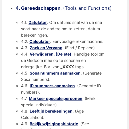
4. Gereedschappen
. (Tools and Functions)
4.1.
Datulator
. Om datums snel van de ene
soort naar de andere om te zetten, datum
berekeningen.
4.2.
Calculator
. Eenvoudige rekenmachine.
4.3.
Zoek en Vervang
. (Find / Replace).
4.4.
Verwijderen. (Delete)
. Handige tool om
de Gedcom mee op te schonen en
ndergelijke. B.v. van
_XXXX
tags.
4.5.
Sosa nummers aanmaken
. (Generate
Sosa numbers).
4.6.
ID nummers aanmaken
. (Generate ID
numbers).
4.7.
Markeer speciale personen
. (Mark
special individuals).
4.8.
Leeftijd berekeningen
. (Age
Calculation).
4.9.
Bekijk wijzigingshistorie
. (See