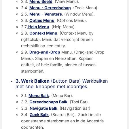
2.3.
Menu Beeld
. (View Menu).
2.4.
Menu - Gereedschap
. (Tools Menu).
2.5.
Menu - Vensters
. (Window Menu).
2.6.
Opties Menu
. (Options Menu).
2.7.
Help Menu
. (Help Menu)
2.8.
Context Menu
. (Context Menu by
rightclick). Menu dat verschijnt bij een
rechtsklik op een entity.
2.9.
Drag-and-Drop
Menu. (Drag-and-Drop
Menu). Slepen en Neerzetten. Kopieer
entiteit, of hele familie, binnen of tussen
stambomen.
3. Werk Balken
(Button Bars) Werkbalken
met snel knoppen met icoontjes.
3.1.
Menu Balk
. (Menu Bar).
3.2.
Gereedschaps Balk
. (Tool Bar).
3.3.
Navigatie Balk
. (Navigation Bar).
3.4.
Zoek Balk
. (Search Bar). Zoekt in alle
openstaande stambomen en in de Ancestris
opdrachten.