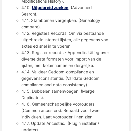
Modifications History).
4.10.
Uitgebreid zoeken
. (Advanced
Search).
4.11. Stambomen vergelijken. (Genealogy
compare).
4.12. Registers Records. Om via bestaande
uitgebreide internet lijsten, alle gegevens van
aktes ed snel in te voeren.
4.13. Register records - Appendix. Uitleg over
diverse data formaten voor import van de
lijsten, met kolomnamen en dergelijke.
4.14. Valideer Gedcom-compliance en
gegevensconsistentie. (Validate Gedcom
compliance and data consistency).
4.15. Dubbelen samenvoegen. (Merge
Duplicates).
4.16. Gemeenschappelijke voorouders.
(Common ancestors). Bepaald voor twee
individuen. Laat voorouder lijnen zien.
4.17. Update Ancestris. (Plugin installer /
updater).