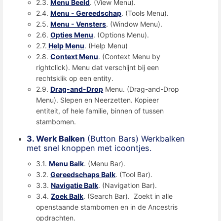
2.3.
Menu Beeld
. (View Menu).
2.4.
Menu - Gereedschap
. (Tools Menu).
2.5.
Menu - Vensters
. (Window Menu).
2.6.
Opties Menu
. (Options Menu).
2.7.
Help Menu
. (Help Menu)
2.8.
Context Menu
. (Context Menu by
rightclick). Menu dat verschijnt bij een
rechtsklik op een entity.
2.9.
Drag-and-Drop
Menu. (Drag-and-Drop
Menu). Slepen en Neerzetten. Kopieer
entiteit, of hele familie, binnen of tussen
stambomen.
3. Werk Balken
(Button Bars) Werkbalken
met snel knoppen met icoontjes.
3.1.
Menu Balk
. (Menu Bar).
3.2.
Gereedschaps Balk
. (Tool Bar).
3.3.
Navigatie Balk
. (Navigation Bar).
3.4.
Zoek Balk
. (Search Bar). Zoekt in alle
openstaande stambomen en in de Ancestris
opdrachten.