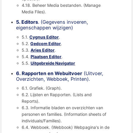
4.18. Beheer Media bestanden. (Manage
Media Files).
5. Editors
. (Gegevens invoeren,
eigenschappen wijzigen)
5.1.
Cygnus Editor
.
5.2.
Gedcom Editor
.
5.3.
Aries Editor
.
5.4.
Plaatsen Editor
.
5.5.
Uitgebreide Navigator
6. Rapporten en Webuitvoer
(Uitvoer,
Overzichten, Webboek, Printen).
6.1. Grafiek. (Graph).
6.2. Lijsten en Rapporten. (Lists and
Reports).
6.3. Informatie bladen en overzichten van
personen en families. (Information sheets of
individuals/Families).
6.4. Webboek. (Webbook) Webpagina's in de