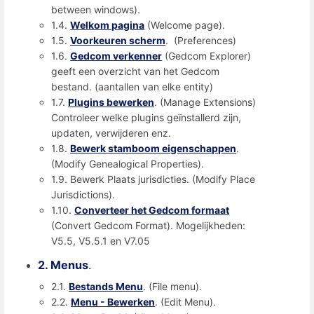
between windows).
1.4.
Welkom pagina
(Welcome page).
1.5.
Voorkeuren scherm
. (Preferences)
1.6.
Gedcom verkenner
(Gedcom Explorer)
geeft een overzicht van het Gedcom
bestand. (aantallen van elke entity)
1.7.
Plugins bewerken
. (Manage Extensions)
Controleer welke plugins geïnstallerd zijn,
updaten, verwijderen enz.
1.8.
Bewerk stamboom eigenschappen
.
(Modify Genealogical Properties).
1.9. Bewerk Plaats jurisdicties. (Modify Place
Jurisdictions).
1.10.
Converteer het Gedcom formaat
(Convert Gedcom Format). Mogelijkheden:
V5.5, V5.5.1 en V7.05
2. Menus
.
2.1.
Bestands Menu
. (File menu).
2.2.
Menu - Bewerken
. (Edit Menu).