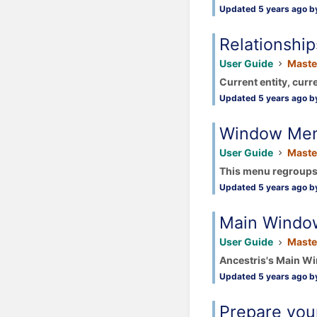
Updated 5 years ago by
Relationshi
User Guide
Maste
Current entity, curr
Updated 5 years ago by
Window Me
User Guide
Maste
This menu regroups a
Updated 5 years ago by
Main Windo
User Guide
Maste
Ancestris's Main Wi
Updated 5 years ago by
Prepare you