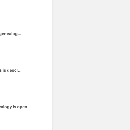
genealog...
is descr...
alogy is open...