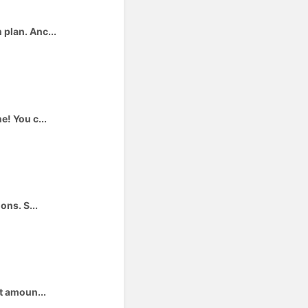
 plan. Anc...
! You c...
ons. S...
rt amoun...