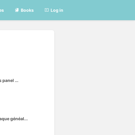
es
Books
Log in
 panel ...
aque généal...