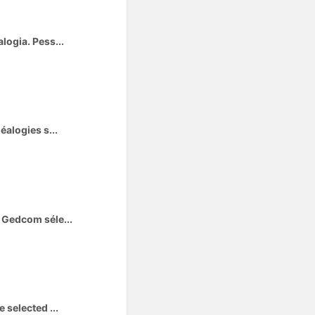
logia. Pess...
éalogies s...
 Gedcom séle...
 selected ...