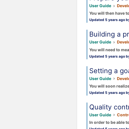
User Guide
Devel
You will then have t
Updated 5 years ago by
Building a p
User Guide
Devel
You will need to me
Updated 5 years ago by
Setting a go
User Guide
Devel
You will soon realize
Updated 5 years ago by
Quality cont
User Guide
Contro
In order to be able t
Updated 5 years ago by