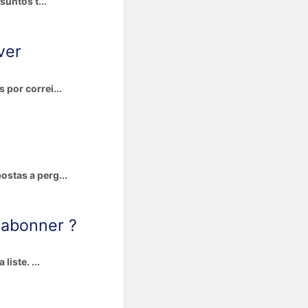
suntos t...
ver
 por correi...
ostas a perg...
 abonner ?
liste. ...