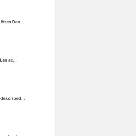
êtres Dan...
Les ac...
described...