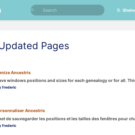
n
Shelv
 Updated Pages
mize Ancestris
ave windows positions and sizes for each genealogy or for all. This
 frederic
rsonnaliser Ancestris
t de sauvegarder les positions et les tailles des fenêtres pour ch
 frederic